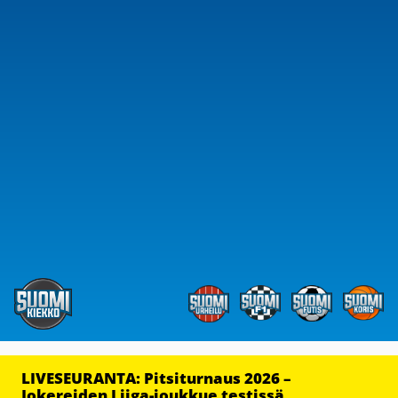
LIVESEURANTA: Pitsiturnaus 2026 –
Jokereiden Liiga-joukkue testissä