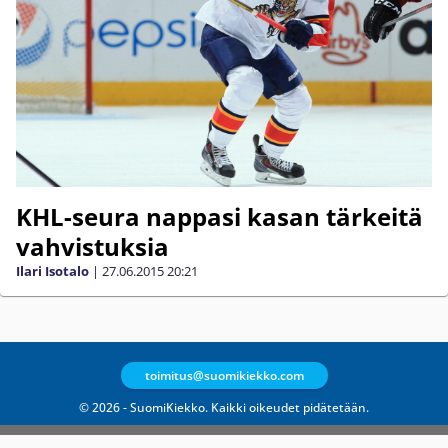
KHL-seura nappasi kasan tärkeitä
vahvistuksia
Ilari Isotalo
|
27.06.2015
20:21
toimitus@suomikiekko.com
© 2026 - SuomiKiekko. Kaikki oikeudet pidätetään.