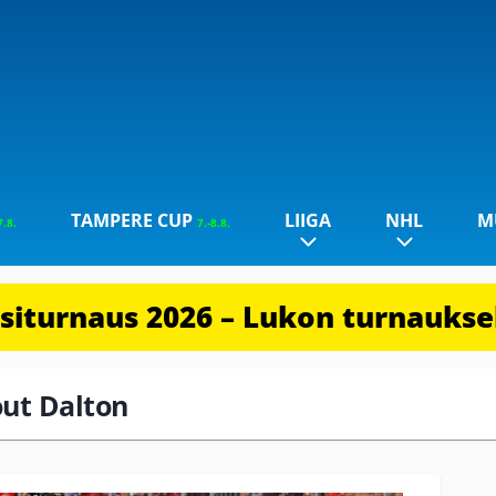
TAMPERE CUP
LIIGA
NHL
M
7.8.
7.-8.8.
iturnaus 2026 – Lukon turnauksel
out Dalton