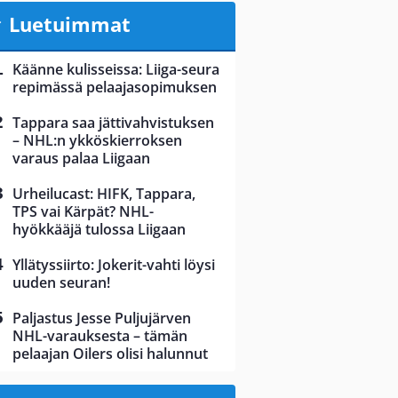
Luetuimmat
Käänne kulisseissa: Liiga-seura
repimässä pelaajasopimuksen
Tappara saa jättivahvistuksen
– NHL:n ykköskierroksen
varaus palaa Liigaan
Urheilucast: HIFK, Tappara,
TPS vai Kärpät? NHL-
hyökkääjä tulossa Liigaan
Yllätyssiirto: Jokerit-vahti löysi
uuden seuran!
Paljastus Jesse Puljujärven
NHL-varauksesta – tämän
pelaajan Oilers olisi halunnut