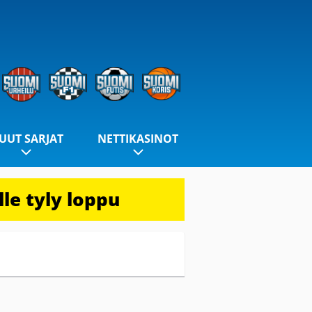
UUT SARJAT
NETTIKASINOT
le tyly loppu