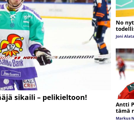
No nyt
todell
Joni Alat
jä sikaili – pelikieltoon!
Antti 
tämä r
Markus 