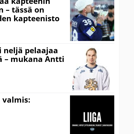
saa kapteenin
n – tässä on
den kapteenisto
i neljä pelaajaa
ä – mukana Antti
o valmis: