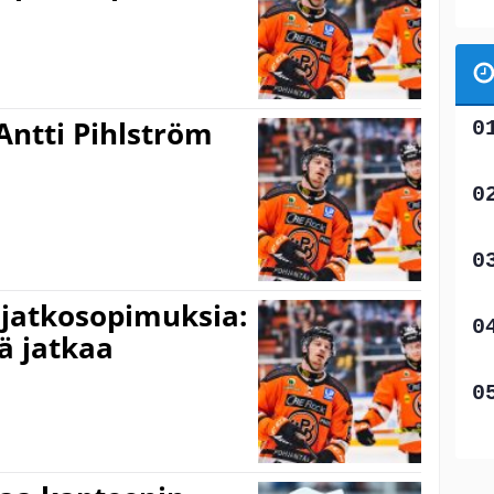
Antti Pihlström
 jatkosopimuksia:
ä jatkaa