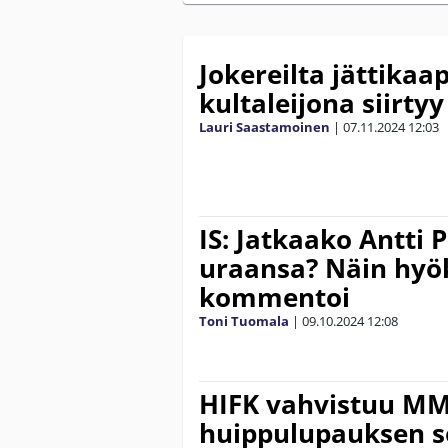
Jokereilta jättika
kultaleijona siirty
Lauri Saastamoinen
|
07.11.2024
12:03
IS: Jatkaako Antti 
uraansa? Näin hyö
kommentoi
Toni Tuomala
|
09.10.2024
12:08
HIFK vahvistuu MM-
huippulupauksen s