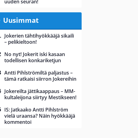
uuden seuran!
Uusimmat
Jokerien tähtihyökkääjä sikaili
– pelikieltoon!
No nyt! Jokerit iski kasaan
todellisen konkariketjun
Antti Pihlströmiltä paljastus –
tämä ratkaisi siirron Jokereihin
Jokereilta jättikaappaus – MM-
kultaleijona siirtyy Mestikseen!
IS: Jatkaako Antti Pihlström
vielä uraansa? Näin hyökkääjä
kommentoi