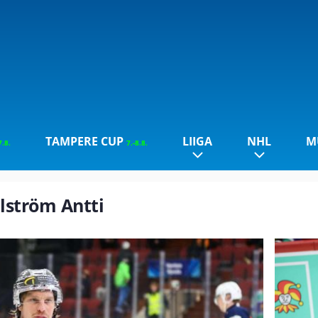
TAMPERE CUP
LIIGA
NHL
M
7.8.
7.-8.8.
hlström Antti