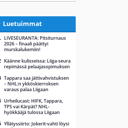
Luetuimmat
LIVESEURANTA: Pitsiturnaus
2026 – finaali päättyi
murskalukemiin!
Käänne kulisseissa: Liiga-seura
repimässä pelaajasopimuksen
Tappara saa jättivahvistuksen
– NHL:n ykköskierroksen
varaus palaa Liigaan
Urheilucast: HIFK, Tappara,
TPS vai Kärpät? NHL-
hyökkääjä tulossa Liigaan
Yllätyssiirto: Jokerit-vahti löysi