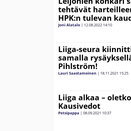
Leijonien konkari 
tehtävät harteillee
HPK:n tulevan kau
Joni Alatalo
|
12.08.2022
14:10
Liiga-seura kiinnitt
samalla rysäyksell
Pihlström!
Lauri Saastamoinen
|
18.11.2021
15:25
Liiga alkaa – oletk
Kausivedot
Petsipappa
|
08.09.2021
10:37