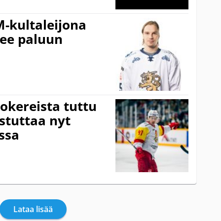
-kultaleijona
kee paluun
okereista tuttu
stuttaa nyt
issa
Lataa lisää