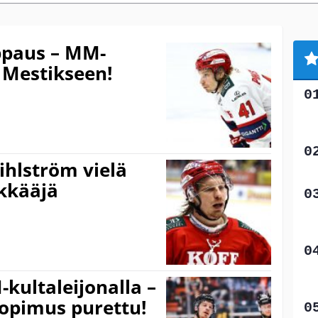
appaus – MM-
y Mestikseen!
Pihlström vielä
kkääjä
kultaleijonalla –
opimus purettu!