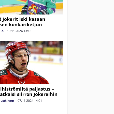
! Jokerit iski kasaan
isen konkariketjun
alo
|
19.11.2024
13:13
Pihlströmiltä paljastus –
atkaisi siirron Jokereihin
Nuutinen
|
07.11.2024
14:01