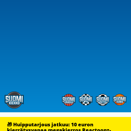
🎁 Huipputarjous jatkuu: 10 euron
kierrätysvapaa megakierros Reactoonz-