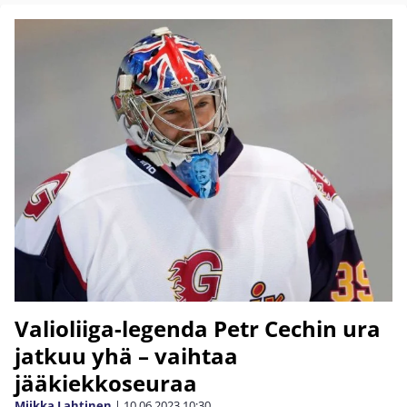
Valioliiga-legenda Petr Cechin ura
jatkuu yhä – vaihtaa
jääkiekkoseuraa
Miikka Lahtinen
|
10.06.2023
10:30