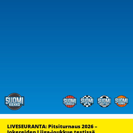
LIVESEURANTA: Pitsiturnaus 2026 –
Jokereiden Liiga-joukkue testissä