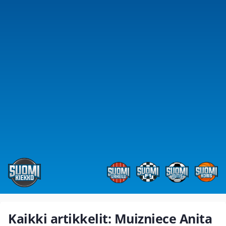
Kaikki artikkelit: Muizniece Anita