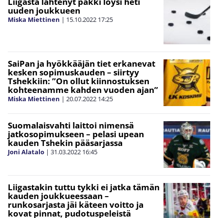
Liigasta lähtenyt pakki löysi heti
uuden joukkueen
Miska Miettinen
|
15.10.2022
17:25
SaiPan ja hyökkääjän tiet erkanevat
kesken sopimuskauden – siirtyy
Tshekkiin: ”On ollut kiinnostuksen
kohteenamme kahden vuoden ajan”
Miska Miettinen
|
20.07.2022
14:25
Suomalaisvahti laittoi nimensä
jatkosopimukseen – pelasi upean
kauden Tshekin pääsarjassa
Joni Alatalo
|
31.03.2022
16:45
Liigastakin tuttu tykki ei jatka tämän
kauden joukkueessaan –
runkosarjasta jäi käteen voitto ja
kovat pinnat, pudotuspeleistä