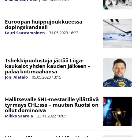
Euroopan huippujoukkueessa
dopingskandaali
Lauri Saastamoinen
|
31.05.2023
16:23
Tshekkipuolustaja jättää Liiga-
kaukalot yhden kauden jälkeen –
palaa kotimaahansa
Joni Alatalo
|
05.05.2023
13:15
Hallitsevalle SHL-mestarille yllättävä
tyrmäys CHL:ssä – muuten Ruotsi on
ollut dominoiva
Mikko Saarela
|
23.11.2022
10:05