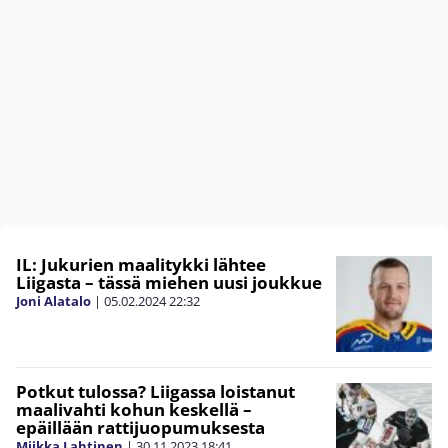
IL: Jukurien maalitykki lähtee
Liigasta – tässä miehen uusi joukkue
Joni Alatalo
|
05.02.2024
22:32
Potkut tulossa? Liigassa loistanut
maalivahti kohun keskellä –
epäillään rattijuopumuksesta
Miikka Lahtinen
|
30.11.2023
18:41