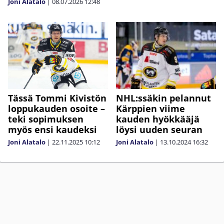
Joni Alatalo
|
08.07.2026
12:48
Tässä Tommi Kivistön
NHL:ssäkin pelannut
loppukauden osoite –
Kärppien viime
teki sopimuksen
kauden hyökkääjä
myös ensi kaudeksi
löysi uuden seuran
Joni Alatalo
|
22.11.2025
10:12
Joni Alatalo
|
13.10.2024
16:32