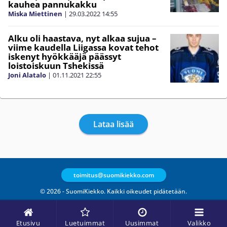
kauhea pannukakku
Miska Miettinen
|
29.03.2022
14:55
Alku oli haastava, nyt alkaa sujua –
viime kaudella Liigassa kovat tehot
iskenyt hyökkääjä päässyt
loistoiskuun Tshekissä
Joni Alatalo
|
01.11.2021
22:55
Lataa lisää
toimitus@suomikiekko.com
© 2026 - SuomiKiekko. Kaikki oikeudet pidätetään.
Etusivu
Luetuimmat
Uusimmat
Valikko