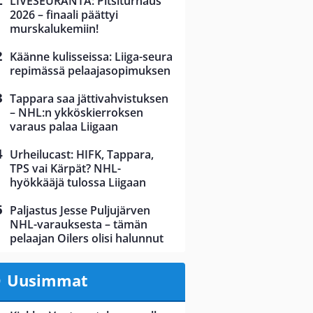
LIVESEURANTA: Pitsiturnaus
2026 – finaali päättyi
murskalukemiin!
Käänne kulisseissa: Liiga-seura
repimässä pelaajasopimuksen
Tappara saa jättivahvistuksen
– NHL:n ykköskierroksen
varaus palaa Liigaan
Urheilucast: HIFK, Tappara,
TPS vai Kärpät? NHL-
hyökkääjä tulossa Liigaan
Paljastus Jesse Puljujärven
NHL-varauksesta – tämän
pelaajan Oilers olisi halunnut
Uusimmat