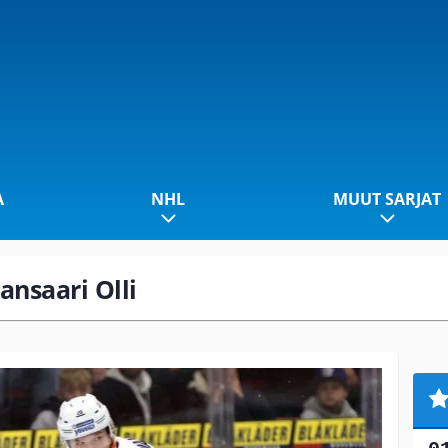
A
NHL
MUUT SARJAT
ansaari Olli