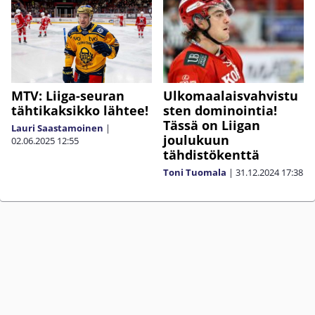
MTV: Liiga-seuran
Ulkomaalaisvahvistu
tähtikaksikko lähtee!
sten dominointia!
Tässä on Liigan
Lauri Saastamoinen
|
joulukuun
02.06.2025
12:55
tähdistökenttä
Toni Tuomala
|
31.12.2024
17:38