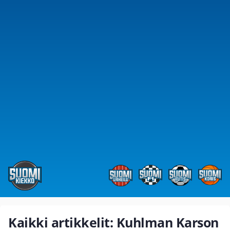
Kaikki artikkelit: Kuhlman Karson