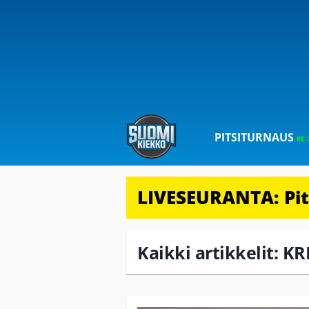
PITSITURNAUS
PE 
LIVESEURANTA: Pits
Kaikki artikkelit: KR