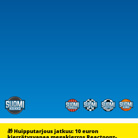
🎁 Huipputarjous jatkuu: 10 euron
kierrätysvapaa megakierros Reactoonz-