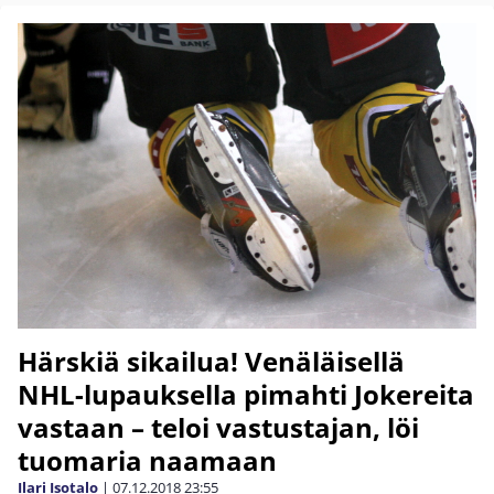
Härskiä sikailua! Venäläisellä
NHL-lupauksella pimahti Jokereita
vastaan – teloi vastustajan, löi
tuomaria naamaan
Ilari Isotalo
|
07.12.2018
23:55