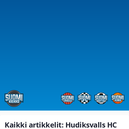
Kaikki artikkelit: Hudiksvalls HC