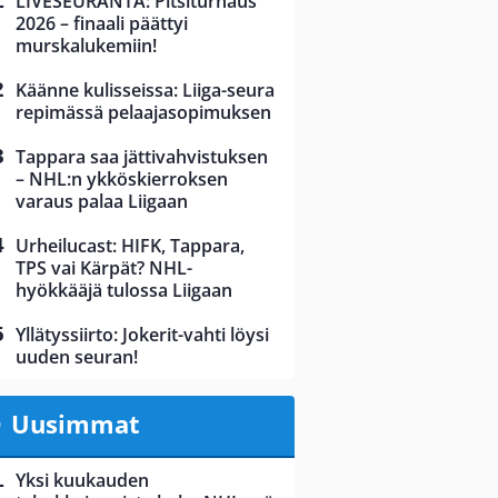
LIVESEURANTA: Pitsiturnaus
2026 – finaali päättyi
murskalukemiin!
Käänne kulisseissa: Liiga-seura
repimässä pelaajasopimuksen
Tappara saa jättivahvistuksen
– NHL:n ykköskierroksen
varaus palaa Liigaan
Urheilucast: HIFK, Tappara,
TPS vai Kärpät? NHL-
hyökkääjä tulossa Liigaan
Yllätyssiirto: Jokerit-vahti löysi
uuden seuran!
Uusimmat
Yksi kuukauden