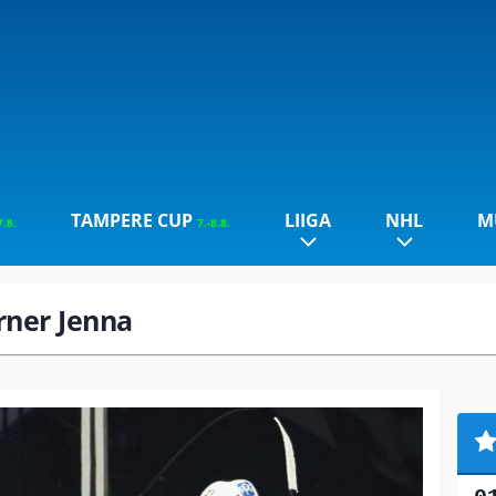
TAMPERE CUP
LIIGA
NHL
M
7.8.
7.-8.8.
arner Jenna