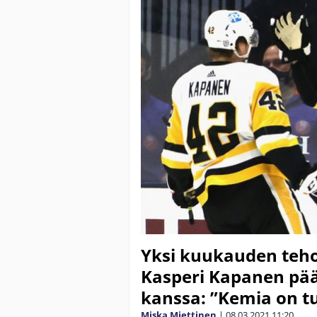
Yksi kuukauden teh
Kasperi Kapanen pää
kanssa: ”Kemia on tu
Miska Miettinen
|
08.03.2021
11:20