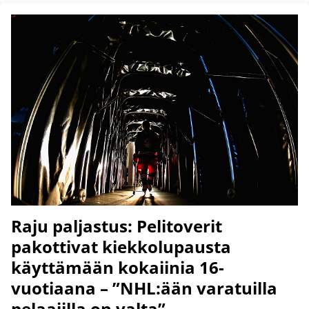
Raju paljastus: Pelitoverit
pakottivat kiekkolupausta
käyttämään kokaiinia 16-
vuotiaana – ”NHL:ään varatuilla
pelaajilla on valta”