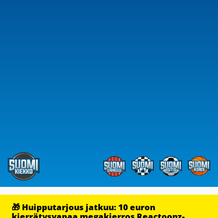
🎁 Huipputarjous jatkuu: 10 euron
kierrätysvapaa megakierros Reactoonz-