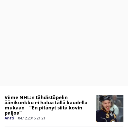
Viime NHL:n tähdistöpelin
äänikunkku ei halua tällä kaudella
mukaan – ”En pitänyt siitä kovin
paljoa”
Antti
|
04.12.2015
21:21