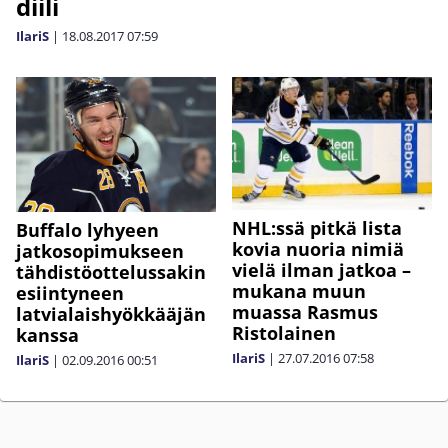
diili
IlariS
|
18.08.2017
07:59
NHL:ssä pitkä lista
Buffalo lyhyeen
kovia nuoria nimiä
jatkosopimukseen
vielä ilman jatkoa –
tähdistöottelussakin
mukana muun
esiintyneen
muassa Rasmus
latvialaishyökkääjän
Ristolainen
kanssa
IlariS
|
27.07.2016
07:58
IlariS
|
02.09.2016
00:51