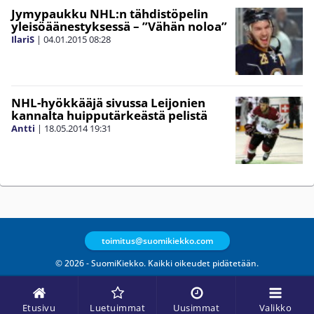
Jymypaukku NHL:n tähdistöpelin
yleisöäänestyksessä – ”Vähän noloa”
IlariS
|
04.01.2015
08:28
NHL-hyökkääjä sivussa Leijonien
kannalta huipputärkeästä pelistä
Antti
|
18.05.2014
19:31
toimitus@suomikiekko.com
© 2026 - SuomiKiekko. Kaikki oikeudet pidätetään.
Etusivu
Luetuimmat
Uusimmat
Valikko