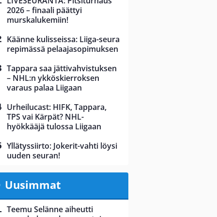
LIVESEURANTA: Pitsiturnaus
2026 – finaali päättyi
murskalukemiin!
Käänne kulisseissa: Liiga-seura
repimässä pelaajasopimuksen
Tappara saa jättivahvistuksen
– NHL:n ykköskierroksen
varaus palaa Liigaan
Urheilucast: HIFK, Tappara,
TPS vai Kärpät? NHL-
hyökkääjä tulossa Liigaan
Yllätyssiirto: Jokerit-vahti löysi
uuden seuran!
Uusimmat
Teemu Selänne aiheutti