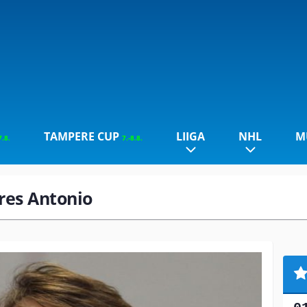
TAMPERE CUP
LIIGA
NHL
M
7.8.
7.-8.8.
ores Antonio