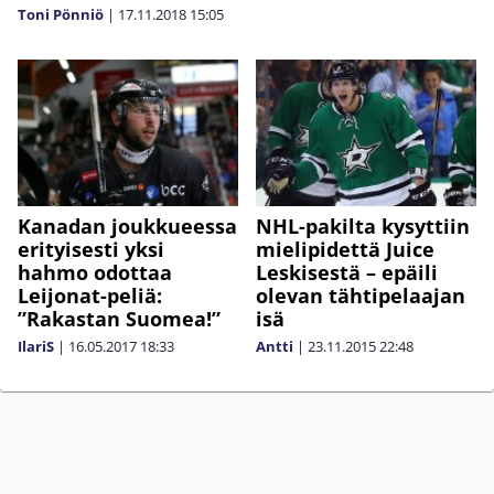
Toni Pönniö
|
17.11.2018
15:05
Kanadan joukkueessa
NHL-pakilta kysyttiin
erityisesti yksi
mielipidettä Juice
hahmo odottaa
Leskisestä – epäili
Leijonat-peliä:
olevan tähtipelaajan
”Rakastan Suomea!”
isä
IlariS
|
16.05.2017
18:33
Antti
|
23.11.2015
22:48