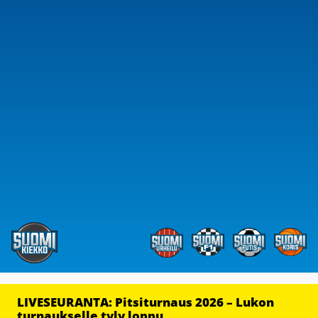
LIVESEURANTA: Pitsiturnaus 2026 – Lukon
turnaukselle tyly loppu