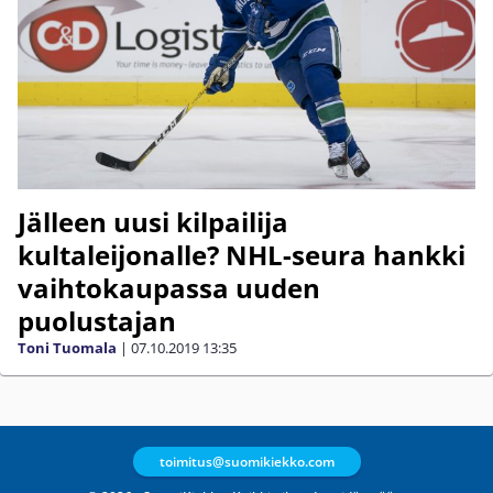
Jälleen uusi kilpailija
kultaleijonalle? NHL-seura hankki
vaihtokaupassa uuden
puolustajan
Toni Tuomala
|
07.10.2019
13:35
toimitus@suomikiekko.com