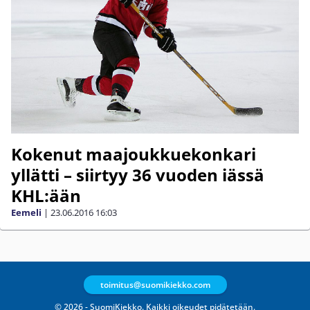
Kokenut maajoukkuekonkari
yllätti – siirtyy 36 vuoden iässä
KHL:ään
Eemeli
|
23.06.2016
16:03
toimitus@suomikiekko.com
© 2026 - SuomiKiekko. Kaikki oikeudet pidätetään.