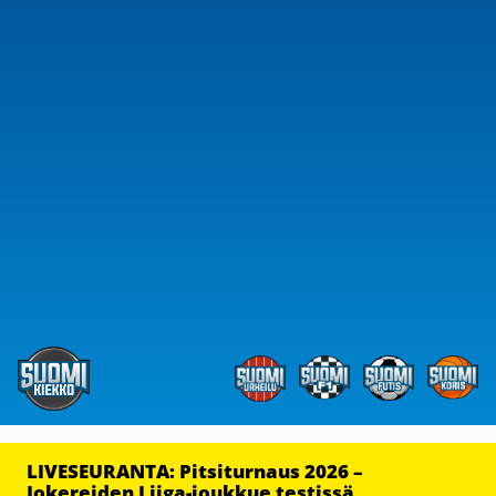
LIVESEURANTA: Pitsiturnaus 2026 –
Jokereiden Liiga-joukkue testissä