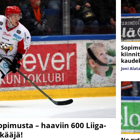
Sopimu
kiinni
kaudek
Joni Alat
opimusta – haaviin 600 Liiga-
kääjä!
No nyt