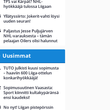
TPS vai Kärpät? NHL-
hyökkääjä tulossa Liigaan
Yllätyssiirto: Jokerit-vahti löysi
uuden seuran!
Paljastus Jesse Puljujärven
NHL-varauksesta – tämän
pelaajan Oilers olisi halunnut
Uusimmat
TUTO julkisti kuusi sopimusta
– haaviin 600 Liiga-ottelun
konkarihyökkääjä!
Sopimusuutinen Vaasasta:
Sport kiinnitti kultakypäränsä
ensi kaudeksi!
No nyt! Liigan pistepörssin