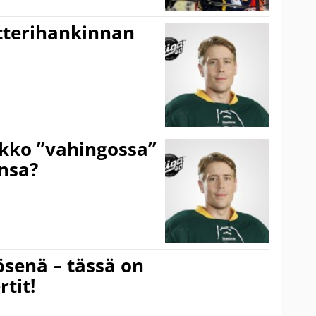
tterihankinnan
ukko ”vahingossa”
nsa?
senä – tässä on
rtit!