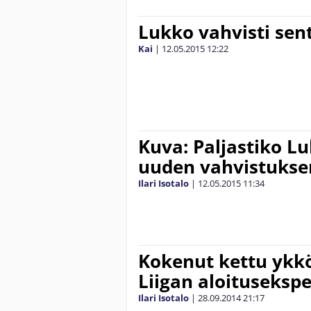
Lukko vahvisti sen
Kai
|
12.05.2015
12:22
Kuva: Paljastiko L
uuden vahvistukse
Ilari Isotalo
|
12.05.2015
11:34
Kokenut kettu ykkö
Liigan aloitusekspe
Ilari Isotalo
|
28.09.2014
21:17