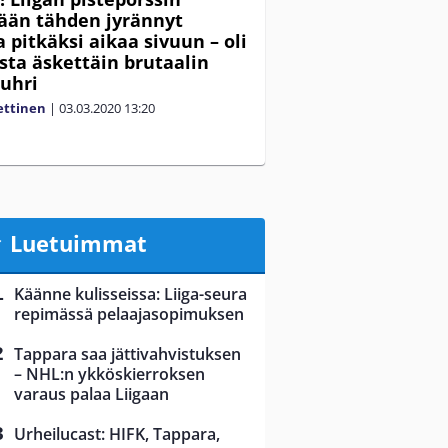
ään tähden jyrännyt
a pitkäksi aikaa sivuun – oli
asta äskettäin brutaalin
 uhri
ettinen
|
03.03.2020
13:20
Luetuimmat
Käänne kulisseissa: Liiga-seura
repimässä pelaajasopimuksen
Tappara saa jättivahvistuksen
– NHL:n ykköskierroksen
varaus palaa Liigaan
Urheilucast: HIFK, Tappara,