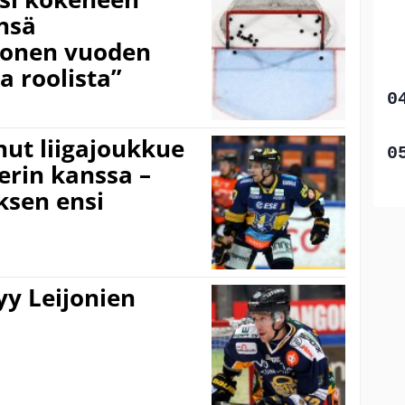
nsä
”Monen vuoden
 roolista”
ut liigajoukkue
erin kanssa –
ksen ensi
tyy Leijonien