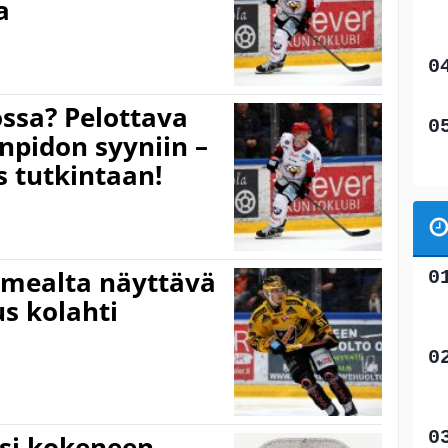
a
ssa? Pelottava
inpidon syyniin –
 tutkintaan!
armealta näyttävä
us kolahti
äsi kokeneen