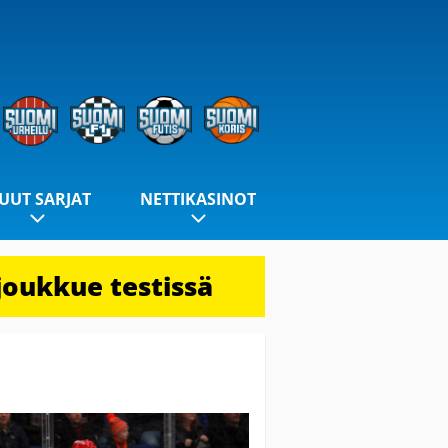
UUT SARJAT
NETTIKASINOT
joukkue testissä