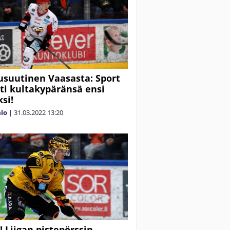
suutinen Vaasasta: Sport
tti kultakypäränsä ensi
si!
alo
|
31.03.2022
13:20
! Liigan pistepörssin