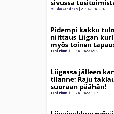
sivussa tositoimist
Miikka Lahtinen
|
21.01.2020
23:47
Pidempi kakku tulo
niittaus Liigan kur
myös toinen tapaus
Toni Pönniö
|
18.01.2020
12:30
Liigassa jälleen k
tilanne: Raju takla
suoraan päähän!
Toni Pönniö
|
17.01.2020
21:07
Liigajoukkue ryöv