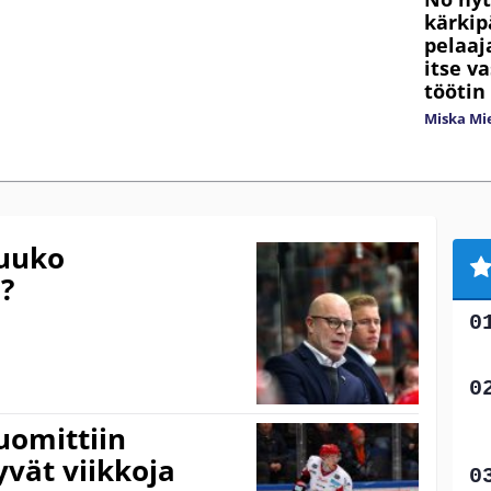
kärkip
pelaaj
itse v
töötin
Miska Mi
kuuko
?
uomittiin
yvät viikkoja