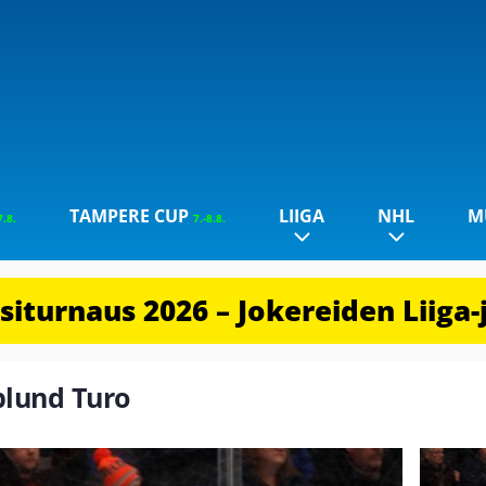
TAMPERE CUP
LIIGA
NHL
M
7.8.
7.-8.8.
iturnaus 2026 – Jokereiden Liiga-
splund Turo