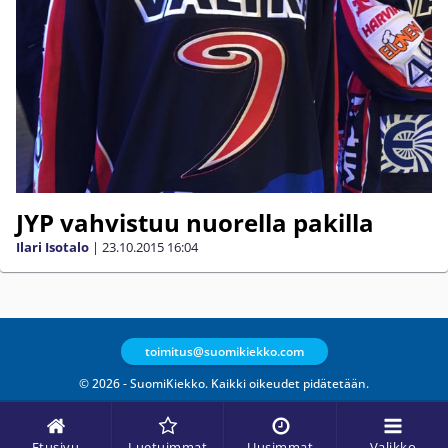
JYP vahvistuu nuorella pakilla
Ilari Isotalo
|
23.10.2015
16:04
toimitus@suomikiekko.com
© 2026 - SuomiKiekko. Kaikki oikeudet pidätetään.
Etusivu
Luetuimmat
Uusimmat
Valikko