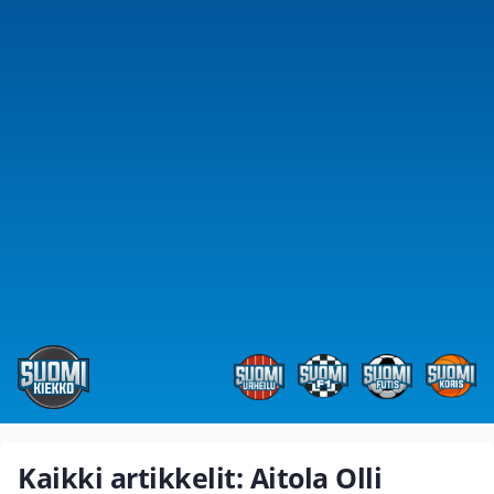
Kaikki artikkelit: Aitola Olli