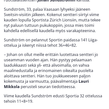
Sundström, 33, palaa Vaasaan lyhyeksi jääneen
Sveitsin-visiitin jälkeen. Kokenut sentteri siirtyi viime
kauden lopulla Sportista Zürich Lionsiin, mutta tekee
nyt paluun tuttuun pukukoppiin, jossa mies toimi
kahdella edellisellä kaudella myös varakapteenina.
Sundström on pelannut Sportin paidassa 141 Liiga-
ottelua ja iskenyt niissä tehot 36+46=82.
– Johan on ollut meille erittäin luotettava sentteri jo
useamman vuoden ajan. Hän pystyy pelaamaan
laadukkaasti sekä yli- että alivoimalla, on vahva
maalinedustalla ja erinomainen oikealta puolelta
aloittava sentteri. Hän tuo joukkueeseen paljon
kokemusta ja varmuutta, päävalmentaja
Lauri
Mikkola
perusteli seuran tiedotteessa.
Viime kaudella Sundström edusti Sportia 32 ottelussa
tehoin 11+8=19.