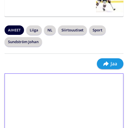
AIHEET
Liiga
NL
Siirtouutiset
Sport
Sundström Johan
Jaa
1€ = 10€ arvosta
ilmaiskierroksia ilman
kierrätystä!
Talleta 1€
Saat heti 50 ilmaiskierrosta Tuohi 1000 -