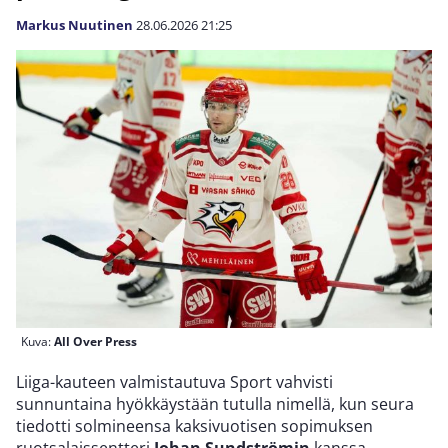
Markus Nuutinen
28.06.2026
21:25
Kuva:
All Over Press
Liiga-kauteen valmistautuva Sport vahvisti
sunnuntaina hyökkäystään tutulla nimellä, kun seura
tiedotti solmineensa kaksivuotisen sopimuksen
ruotsalaissentteri
Johan Sundströmin
kanssa.