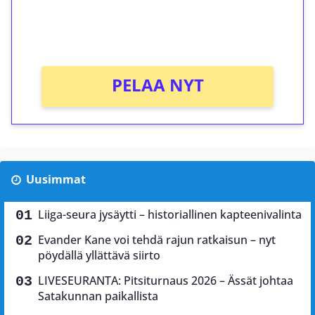
peliin (arvo 0,20€ per kierros)!
Ei kierrätysvaatimusta!
PELAA NYT
Uusimmat
Liiga-seura jysäytti – historiallinen kapteenivalinta
Evander Kane voi tehdä rajun ratkaisun – nyt
pöydällä yllättävä siirto
LIVESEURANTA: Pitsiturnaus 2026 – Ässät johtaa
Satakunnan paikallista