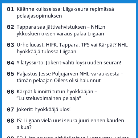
Käänne kulisseissa: Liiga-seura repimässä
pelaajasopimuksen
Tappara saa jättivahvistuksen – NHL:n
ykköskierroksen varaus palaa Liigaan
Urheilucast: HIFK, Tappara, TPS vai Kärpät? NHL-
hyökkääjä tulossa Liigaan
Yllätyssiirto: Jokerit-vahti löysi uuden seuran!
Paljastus Jesse Puljujärven NHL-varauksesta –
tämän pelaajan Oilers olisi halunnut
Kärpät kiinnitti tutun hyökkääjän –
”Luisteluvoimainen pelaaja”
Jokerit: hyökkääjä ulos!
IS: Liigaan vielä uusi seura juuri ennen kauden
alkua?