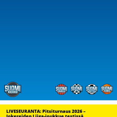
LIVESEURANTA: Pitsiturnaus 2026 –
Jokereiden Liiga-joukkue testissä