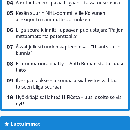
Alex Lintuniemi palaa Liigaan – tässä uusi seura
Kesän suurin NHL-pommi! Ville Koivunen
allekirjoitti mammuttisopimuksen
Liiga-seura kiinnitti lupaavan puolustajan: ”Paljon
mittaamatonta potentiaalia”
Ässät julkisti uuden kapteeninsa – ”Urani suurin
kunnia”
Erotuomariura päättyi – Antti Bomanista tuli uusi
tieto
Ilves jää taakse – ulkomaalaisvahvistus vaihtaa
toiseen Liiga-seuraan
Hyökkääjä sai lähteä HIFK:sta – uusi osoite selvisi
nyt!
Luetuimmat