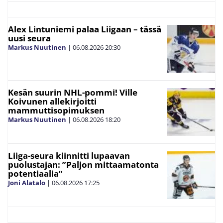
Alex Lintuniemi palaa Liigaan – tässä
uusi seura
Markus Nuutinen
|
06.08.2026
20:30
Kesän suurin NHL-pommi! Ville
Koivunen allekirjoitti
mammuttisopimuksen
Markus Nuutinen
|
06.08.2026
18:20
Liiga-seura kiinnitti lupaavan
puolustajan: ”Paljon mittaamatonta
potentiaalia”
Joni Alatalo
|
06.08.2026
17:25