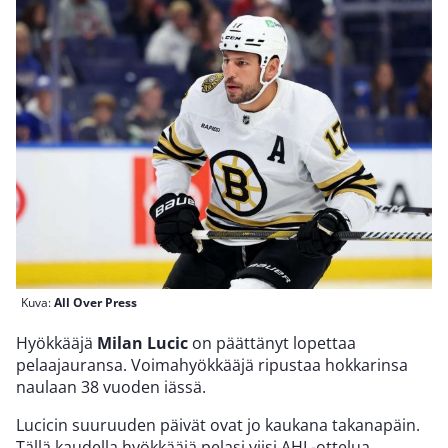
Kuva:
All Over Press
Hyökkääjä
Milan Lucic
on päättänyt lopettaa
pelaajauransa. Voimahyökkääjä ripustaa hokkarinsa
naulaan 38 vuoden iässä.
Lucicin suuruuden päivät ovat jo kaukana takanapäin.
Tällä kaudella hyökkääjä pelasi viisi AHL-ottelua