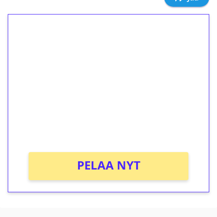
1€ = 10€ arvosta
ilmaiskierroksia ilman
kierrätystä!
Talleta 1€
Saat heti 50 ilmaiskierrosta Tuohi 1000 -
peliin (arvo 0,20€ per kierros)!
Ei kierrätysvaatimusta!
PELAA NYT