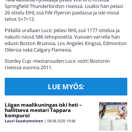
Springfield Thunderbirdsin riveissä. Lisäksi hän pelasi
26 ottelu EIHL:ssä Fife Flyersin paidassa ja iski niissä
tehot 5+7=12.
Pitkällä urallaan Lucic pelasi NHL:ssä 1177 ottelua ja
nakutti niissä 586 tehopistettä. Vuosien varrella hän
edusti Boston Bruinsia, Los Angeles Kingsiä, Edmonton
Oilersia sekä Calgary Flamesia.
Stanley Cup -mestaruuden Lucic voitti Bostonin
riveissä vuonna 2011.
LUE MYÖS:
Liigan maalikuningas iski heti –
hallitseva mestari Tappara
kompuroi
Lauri Saastamoinen
|
08.08.2026
19:48