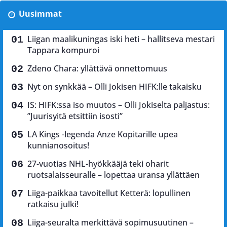
Uusimmat
Liigan maalikuningas iski heti – hallitseva mestari
Tappara kompuroi
Zdeno Chara: yllättävä onnettomuus
Nyt on synkkää – Olli Jokisen HIFK:lle takaisku
IS: HIFK:ssa iso muutos – Olli Jokiselta paljastus:
”Juurisyitä etsittiin isosti”
LA Kings -legenda Anze Kopitarille upea
kunnianosoitus!
27-vuotias NHL-hyökkääjä teki oharit
ruotsalaisseuralle – lopettaa uransa yllättäen
Liiga-paikkaa tavoitellut Ketterä: lopullinen
ratkaisu julki!
Liiga-seuralta merkittävä sopimusuutinen –