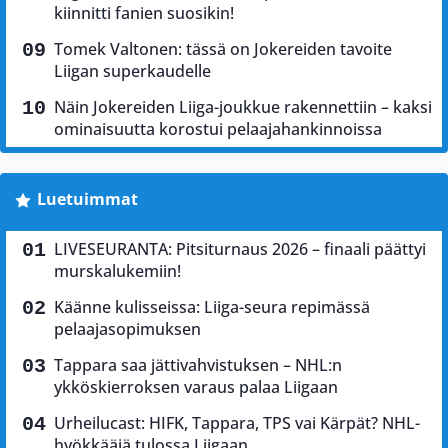
kiinnitti fanien suosikin!
Tomek Valtonen: tässä on Jokereiden tavoite
Liigan superkaudelle
Näin Jokereiden Liiga-joukkue rakennettiin – kaksi
ominaisuutta korostui pelaajahankinnoissa
Luetuimmat
LIVESEURANTA: Pitsiturnaus 2026 – finaali päättyi
murskalukemiin!
Käänne kulisseissa: Liiga-seura repimässä
pelaajasopimuksen
Tappara saa jättivahvistuksen – NHL:n
ykköskierroksen varaus palaa Liigaan
Urheilucast: HIFK, Tappara, TPS vai Kärpät? NHL-
hyökkääjä tulossa Liigaan