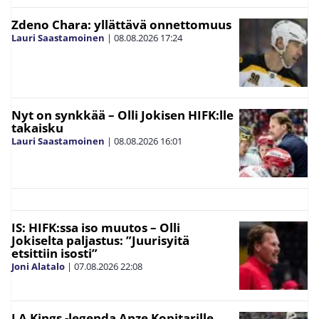
Zdeno Chara: yllättävä onnettomuus
Lauri Saastamoinen
|
08.08.2026
17:24
Nyt on synkkää – Olli Jokisen HIFK:lle
takaisku
Lauri Saastamoinen
|
08.08.2026
16:01
IS: HIFK:ssa iso muutos – Olli
Jokiselta paljastus: ”Juurisyitä
etsittiin isosti”
Joni Alatalo
|
07.08.2026
22:08
LA Kings -legenda Anze Kopitarille