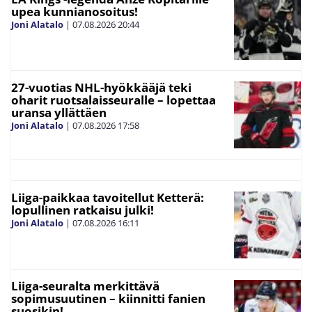
upea kunnianosoitus!
Joni Alatalo
|
07.08.2026
20:44
27-vuotias NHL-hyökkääjä teki
oharit ruotsalaisseuralle – lopettaa
uransa yllättäen
Joni Alatalo
|
07.08.2026
17:58
Liiga-paikkaa tavoitellut Ketterä:
lopullinen ratkaisu julki!
Joni Alatalo
|
07.08.2026
16:11
Liiga-seuralta merkittävä
sopimusuutinen – kiinnitti fanien
suosikin!