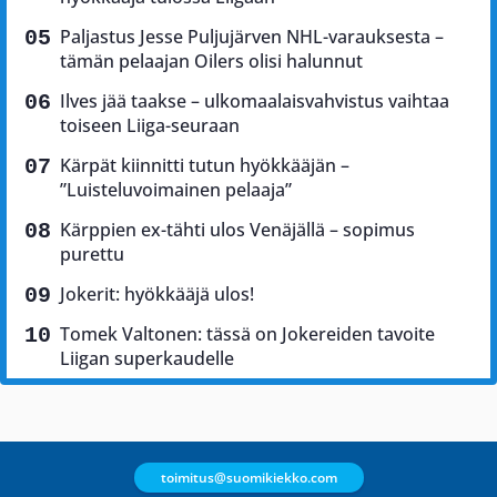
Paljastus Jesse Puljujärven NHL-varauksesta –
tämän pelaajan Oilers olisi halunnut
Ilves jää taakse – ulkomaalaisvahvistus vaihtaa
toiseen Liiga-seuraan
Kärpät kiinnitti tutun hyökkääjän –
”Luisteluvoimainen pelaaja”
Kärppien ex-tähti ulos Venäjällä – sopimus
purettu
Jokerit: hyökkääjä ulos!
Tomek Valtonen: tässä on Jokereiden tavoite
Liigan superkaudelle
toimitus@suomikiekko.com