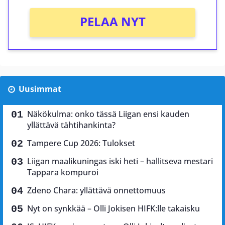
PELAA NYT
Uusimmat
Näkökulma: onko tässä Liigan ensi kauden
yllättävä tähtihankinta?
Tampere Cup 2026: Tulokset
Liigan maalikuningas iski heti – hallitseva mestari
Tappara kompuroi
Zdeno Chara: yllättävä onnettomuus
Nyt on synkkää – Olli Jokisen HIFK:lle takaisku