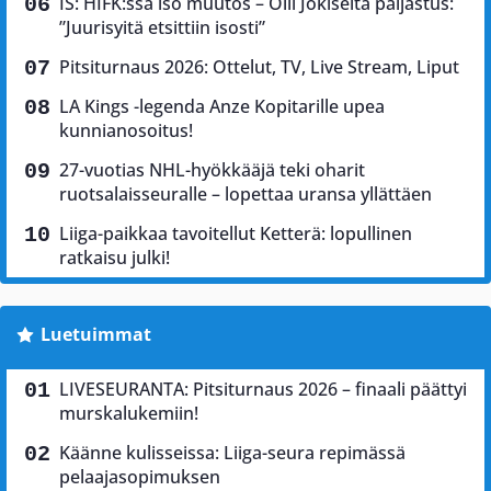
IS: HIFK:ssa iso muutos – Olli Jokiselta paljastus:
”Juurisyitä etsittiin isosti”
Pitsiturnaus 2026: Ottelut, TV, Live Stream, Liput
LA Kings -legenda Anze Kopitarille upea
kunnianosoitus!
27-vuotias NHL-hyökkääjä teki oharit
ruotsalaisseuralle – lopettaa uransa yllättäen
Liiga-paikkaa tavoitellut Ketterä: lopullinen
ratkaisu julki!
Luetuimmat
LIVESEURANTA: Pitsiturnaus 2026 – finaali päättyi
murskalukemiin!
Käänne kulisseissa: Liiga-seura repimässä
pelaajasopimuksen