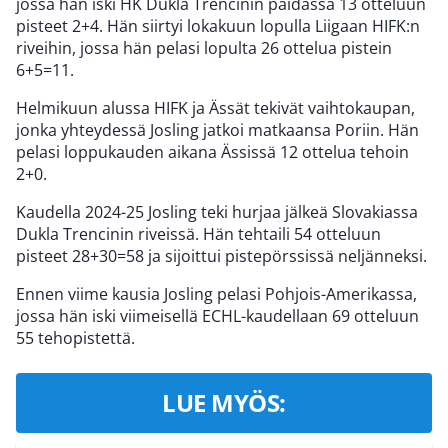
jossa hän iski HK Dukla Trencinin paidassa 13 otteluun
pisteet 2+4. Hän siirtyi lokakuun lopulla Liigaan HIFK:n
riveihin, jossa hän pelasi lopulta 26 ottelua pistein
6+5=11.
Helmikuun alussa HIFK ja Ässät tekivät vaihtokaupan,
jonka yhteydessä Josling jatkoi matkaansa Poriin. Hän
pelasi loppukauden aikana Ässissä 12 ottelua tehoin
2+0.
Kaudella 2024-25 Josling teki hurjaa jälkeä Slovakiassa
Dukla Trencinin riveissä. Hän tehtaili 54 otteluun
pisteet 28+30=58 ja sijoittui pistepörssissä neljänneksi.
Ennen viime kausia Josling pelasi Pohjois-Amerikassa,
jossa hän iski viimeisellä ECHL-kaudellaan 69 otteluun
55 tehopistettä.
LUE MYÖS: