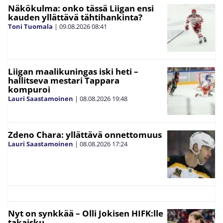
Näkökulma: onko tässä Liigan ensi
kauden yllättävä tähtihankinta?
Toni Tuomala
|
09.08.2026
08:41
Liigan maalikuningas iski heti –
hallitseva mestari Tappara
kompuroi
Lauri Saastamoinen
|
08.08.2026
19:48
Zdeno Chara: yllättävä onnettomuus
Lauri Saastamoinen
|
08.08.2026
17:24
Nyt on synkkää – Olli Jokisen HIFK:lle
takaisku