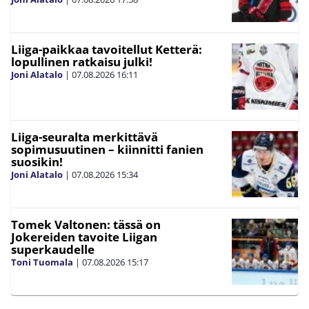
Liiga-paikkaa tavoitellut Ketterä:
lopullinen ratkaisu julki!
Joni Alatalo
|
07.08.2026
16:11
Liiga-seuralta merkittävä
sopimusuutinen – kiinnitti fanien
suosikin!
Joni Alatalo
|
07.08.2026
15:34
Tomek Valtonen: tässä on
Jokereiden tavoite Liigan
superkaudelle
Toni Tuomala
|
07.08.2026
15:17