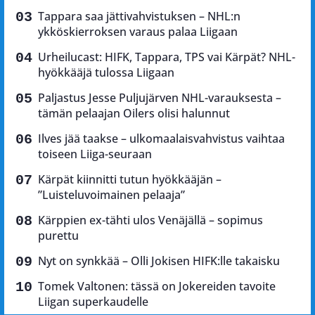
Tappara saa jättivahvistuksen – NHL:n
ykköskierroksen varaus palaa Liigaan
Urheilucast: HIFK, Tappara, TPS vai Kärpät? NHL-
hyökkääjä tulossa Liigaan
Paljastus Jesse Puljujärven NHL-varauksesta –
tämän pelaajan Oilers olisi halunnut
Ilves jää taakse – ulkomaalaisvahvistus vaihtaa
toiseen Liiga-seuraan
Kärpät kiinnitti tutun hyökkääjän –
”Luisteluvoimainen pelaaja”
Kärppien ex-tähti ulos Venäjällä – sopimus
purettu
Nyt on synkkää – Olli Jokisen HIFK:lle takaisku
Tomek Valtonen: tässä on Jokereiden tavoite
Liigan superkaudelle