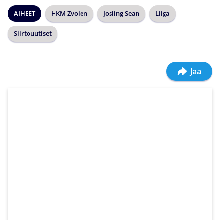
AIHEET
HKM Zvolen
Josling Sean
Liiga
Siirtouutiset
Jaa
1€ = 10€ arvosta
ilmaiskierroksia ilman
kierrätystä!
Talleta 1€
Saat heti 50 ilmaiskierrosta Tuohi 1000 -
peliin (arvo 0,20€ per kierros)!
Ei kierrätysvaatimusta!