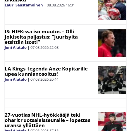
Lauri Saastamoinen
|
08.08.2026
16:01
IS: HIFK:ssa iso muutos – Olli
Jokiselta paljastus: ”Juurisyitä
etsittiin isosti”
Joni Alatalo
|
07.08.2026
22:08
LA Kings -legenda Anze Kopitarille
upea kunnianosoitus!
Joni Alatalo
|
07.08.2026
20:44
27-vuotias NHL-hyökkääjä teki
oharit ruotsalaisseuralle – lopettaa
uransa yllättäen
Joni Alatalo
|
07.08.2026
17:58