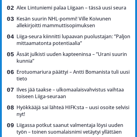
Alex Lintuniemi palaa Liigaan – tässä uusi seura
Kesän suurin NHL-pommi! Ville Koivunen
allekirjoitti mammuttisopimuksen
Liiga-seura kiinnitti lupaavan puolustajan: ”Paljon
mittaamatonta potentiaalia”
Ässät julkisti uuden kapteeninsa – ”Urani suurin
kunnia”
Erotuomariura päättyi – Antti Bomanista tuli uusi
tieto
Ilves jää taakse – ulkomaalaisvahvistus vaihtaa
toiseen Liiga-seuraan
Hyökkääjä sai lähteä HIFK:sta – uusi osoite selvisi
nyt!
Liigassa potkut saanut valmentaja löysi uuden
työn – toinen suomalaisnimi vetäytyi yllättäen