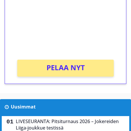
kierrätystä!
Talleta 1€
Saat heti 50 ilmaiskierrosta Tuohi 1000 -
peliin (arvo 0,20€ per kierros)!
Ei kierrätysvaatimusta!
PELAA NYT
Uusimmat
LIVESEURANTA: Pitsiturnaus 2026 – Jokereiden
Liiga-joukkue testissä