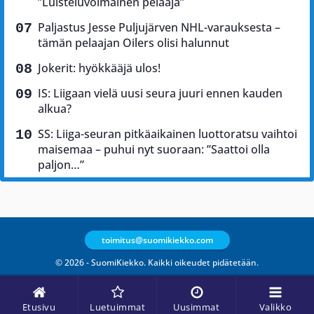
”Luisteluvoimainen pelaaja”
Paljastus Jesse Puljujärven NHL-varauksesta –
tämän pelaajan Oilers olisi halunnut
Jokerit: hyökkääjä ulos!
IS: Liigaan vielä uusi seura juuri ennen kauden
alkua?
SS: Liiga-seuran pitkäaikainen luottoratsu vaihtoi
maisemaa – puhui nyt suoraan: ”Saattoi olla
paljon…”
toimitus@suomikiekko.com
© 2026 - SuomiKiekko. Kaikki oikeudet pidätetään.
Etusivu
Luetuimmat
Uusimmat
Valikko