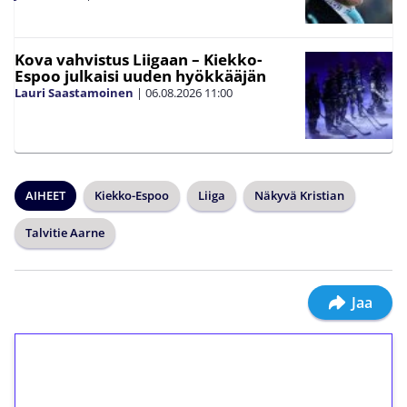
Kova vahvistus Liigaan – Kiekko-
Espoo julkaisi uuden hyökkääjän
Lauri Saastamoinen
|
06.08.2026
11:00
AIHEET
Kiekko-Espoo
Liiga
Näkyvä Kristian
Talvitie Aarne
Jaa
1€ = 10€ arvosta
ilmaiskierroksia ilman