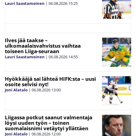
Lauri Saastamoinen
|
06.08.2026
15:25
Ilves jää taakse –
ulkomaalaisvahvistus vaihtaa
toiseen Liiga-seuraan
Lauri Saastamoinen
|
06.08.2026
14:55
Hyökkääjä sai lähteä HIFK:sta – uusi
osoite selvisi nyt!
Joni Alatalo
|
06.08.2026
13:00
Liigassa potkut saanut valmentaja
löysi uuden työn – toinen
suomalaisnimi vetäytyi yllättäen
Joni Alatalo
|
06.08.2026
12:00