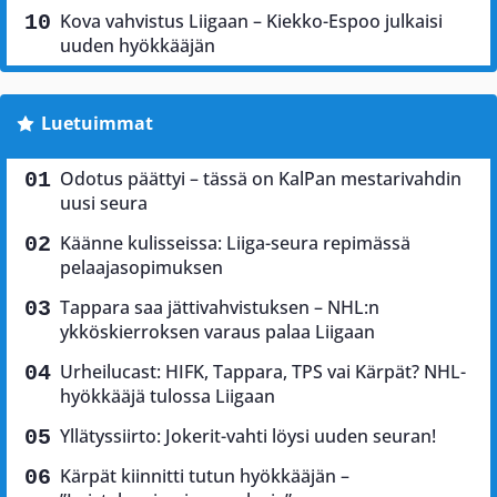
Kova vahvistus Liigaan – Kiekko-Espoo julkaisi
uuden hyökkääjän
Luetuimmat
Odotus päättyi – tässä on KalPan mestarivahdin
uusi seura
Käänne kulisseissa: Liiga-seura repimässä
pelaajasopimuksen
Tappara saa jättivahvistuksen – NHL:n
ykköskierroksen varaus palaa Liigaan
Urheilucast: HIFK, Tappara, TPS vai Kärpät? NHL-
hyökkääjä tulossa Liigaan
Yllätyssiirto: Jokerit-vahti löysi uuden seuran!
Kärpät kiinnitti tutun hyökkääjän –