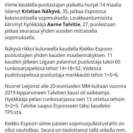
Viime kaudella puolustajan paikalta hurjat 14 maalia
iskenyt
Kristian Näkyvä
, 35, jatkaa Espoossa
kaksivuotisella sopimuksella. Loukkaantumisista
kärsinyt hyökkääjä
Aarne Talvitie
, 27, puolestaan
jatkaa seurassa yhden vuoden mittaisella
sopimuksella.
Näkyvä rikkoi kuluneella kaudella Kiekko-Espoon
puolustajien yhden kauden maaliennätyksen. 11
kauden jälkeen Liigaan palannut puolustaja takoi 60
runkosarjapelissä tehot 14+18=32. Viidessä
pudotuspelissä puolustaja merkkautti tehot 1+5=6.
Nuoret Leijonat alle 20-vuotiaiden MM-kultaan vuonna
2019 kipparoineen Talvitien kausi oli vaikeampi.
Hyökkääjä pelasi runkosarjassa vain 13 ottelua tehoin
3+2=5. Talvitie saapui Espooseen täksi kaudeksi
TPS:stä.
Kiekko-Espoon viime päivien sopimusjulkistustahti on
ollut vauhdikas. Seura on tiedottanut tällä viikolla mm.