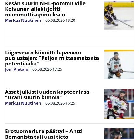
Kesän suurin NHL-pommi! Ville
Koivunen allekirjoitti
mammuttisopimuksen
Markus Nuutinen
|
06.08.2026
18:20
Liiga-seura kiinnitti lupaavan
puolustajan: ”Paljon mittaamatonta
potentiaalia”
Joni Alatalo
|
06.08.2026
17:25
Ässät julkisti uuden kapteeninsa –
”Urani suurin kunnia”
Markus Nuutinen
|
06.08.2026
16:25
Erotuomariura päättyi – Antti
Bomanista tuli uusi tieto