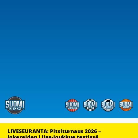
LIVESEURANTA: Pitsiturnaus 2026 –
Jokereiden Liiga-joukkue testissä