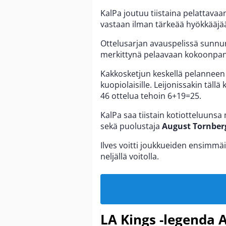
KalPa joutuu tiistaina pelattavaa
vastaan ilman tärkeää hyökkääjä
Ottelusarjan avauspelissä sunn
merkittynä pelaavaan kokoonpano
Kakkosketjun keskellä pelannee
kuopiolaisille. Leijonissakin täl
46 ottelua tehoin 6+19=25.
KalPa saa tiistain kotiotteluuns
sekä puolustaja
August Tornber
Ilves voitti joukkueiden ensimmä
neljällä voitolla.
LA Kings -legenda A