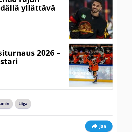
dällä yllättävä
iturnaus 2026 –
stari
jamin
Liiga
Jaa