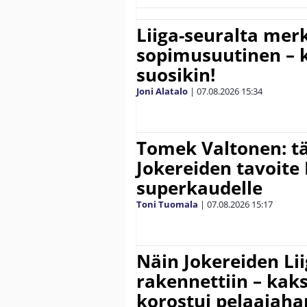
Liiga-seuralta mer
sopimusuutinen – ki
suosikin!
Joni Alatalo
|
07.08.2026
15:34
Tomek Valtonen: t
Jokereiden tavoite 
superkaudelle
Toni Tuomala
|
07.08.2026
15:17
Näin Jokereiden Li
rakennettiin – kak
korostui pelaajaha