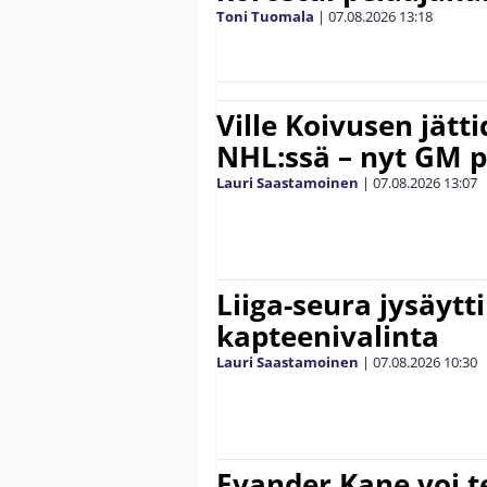
Toni Tuomala
|
07.08.2026
13:18
Ville Koivusen jätt
NHL:ssä – nyt GM p
Lauri Saastamoinen
|
07.08.2026
13:07
Liiga-seura jysäytti
kapteenivalinta
Lauri Saastamoinen
|
07.08.2026
10:30
Evander Kane voi t