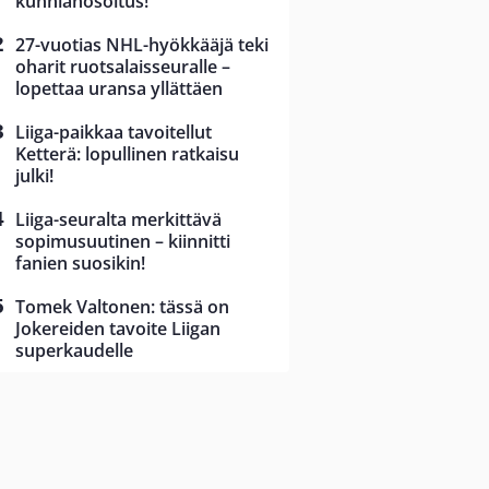
kunnianosoitus!
27-vuotias NHL-hyökkääjä teki
oharit ruotsalaisseuralle –
lopettaa uransa yllättäen
Liiga-paikkaa tavoitellut
Ketterä: lopullinen ratkaisu
julki!
Liiga-seuralta merkittävä
sopimusuutinen – kiinnitti
fanien suosikin!
Tomek Valtonen: tässä on
Jokereiden tavoite Liigan
superkaudelle