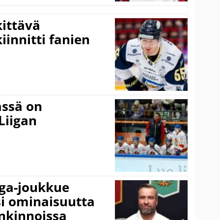
kittävä
innitti fanien
ässä on
Liigan
iga-joukkue
si ominaisuutta
nkinnoissa