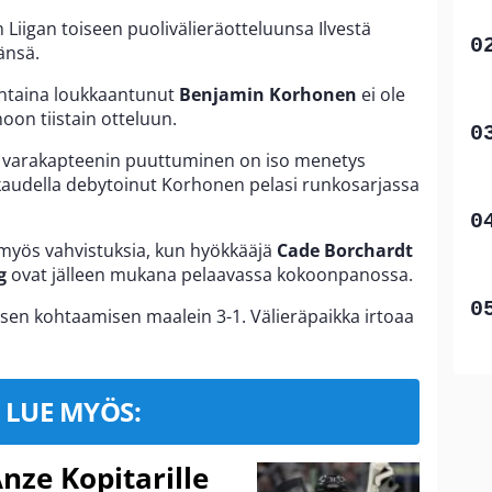
n Liigan toiseen puolivälieräotteluunsa Ilvestä
änsä.
untaina loukkaantunut
Benjamin Korhonen
ei ole
on tiistain otteluun.
n varakapteenin puuttuminen on iso menetys
lä kaudella debytoinut Korhonen pelasi runkosarjassa
a myös vahvistuksia, kun hyökkääjä
Cade Borchardt
g
ovat jälleen mukana pelaavassa kokoonpanossa.
isen kohtaamisen maalein 3-1. Välieräpaikka irtoaa
LUE MYÖS:
nze Kopitarille