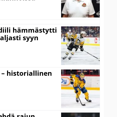
idiili hämmästytti
aljasti syyn
 – historiallinen
ehdä rajun