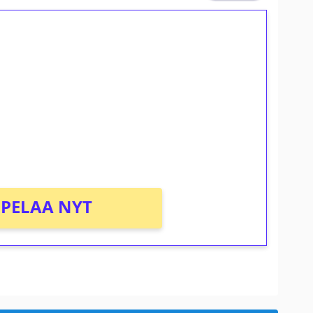
ilmaiskierroksia ilman
osta Tuohi 1000 -peliin (arvo 0,20€ per
PELAA NYT