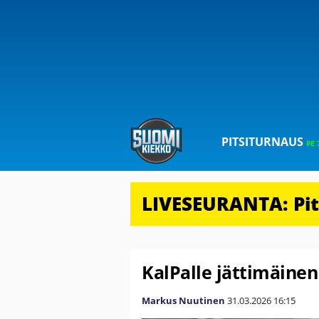
PITSITURNAUS
PE 
LIVESEURANTA: Pits
KalPalle jättimäine
Markus Nuutinen
31.03.2026
16:15