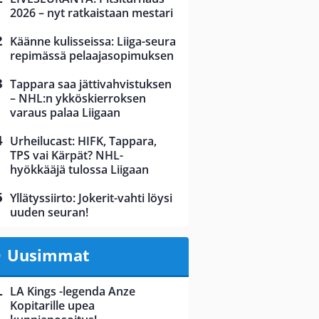
2026 – nyt ratkaistaan mestari
Käänne kulisseissa: Liiga-seura
repimässä pelaajasopimuksen
Tappara saa jättivahvistuksen
– NHL:n ykköskierroksen
varaus palaa Liigaan
Urheilucast: HIFK, Tappara,
TPS vai Kärpät? NHL-
hyökkääjä tulossa Liigaan
Yllätyssiirto: Jokerit-vahti löysi
uuden seuran!
Uusimmat
LA Kings -legenda Anze
Kopitarille upea