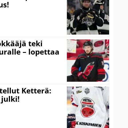
us!
kkääjä teki
uralle – lopettaa
tellut Ketterä:
julki!