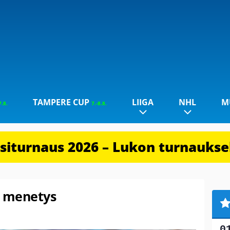
TAMPERE CUP
LIIGA
NHL
M
7.8.
7.-8.8.
iturnaus 2026 – Lukon turnauksel
n menetys