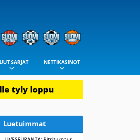
UUT SARJAT
NETTIKASINOT
le tyly loppu
Luetuimmat
LIVESEURANTA: Pitsiturnaus