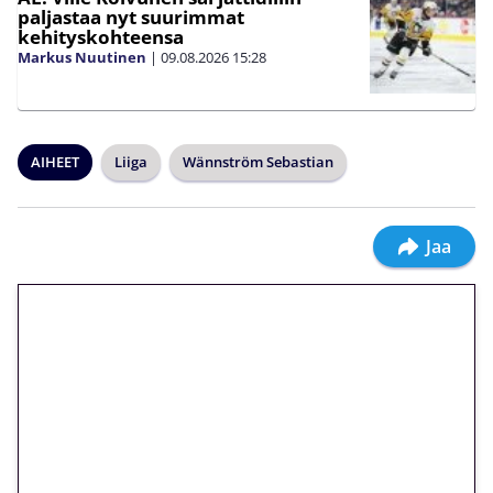
paljastaa nyt suurimmat
kehityskohteensa
Markus Nuutinen
|
09.08.2026
15:28
AIHEET
Liiga
Wännström Sebastian
Jaa
🎁 Huipputarjous jatkuu: 10
euron kierrätysvapaa
megakierros Reactoonz-
peliin – vain 1 eurolla!
Peli: Reactoonz