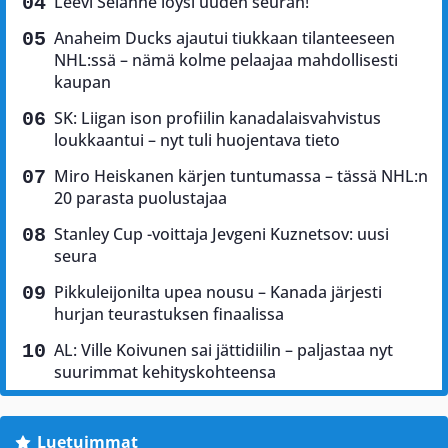
Leevi Selänne löysi uuden seuran!
Anaheim Ducks ajautui tiukkaan tilanteeseen
NHL:ssä – nämä kolme pelaajaa mahdollisesti
kaupan
SK: Liigan ison profiilin kanadalaisvahvistus
loukkaantui – nyt tuli huojentava tieto
Miro Heiskanen kärjen tuntumassa – tässä NHL:n
20 parasta puolustajaa
Stanley Cup -voittaja Jevgeni Kuznetsov: uusi
seura
Pikkuleijonilta upea nousu – Kanada järjesti
hurjan teurastuksen finaalissa
AL: Ville Koivunen sai jättidiilin – paljastaa nyt
suurimmat kehityskohteensa
Luetuimmat