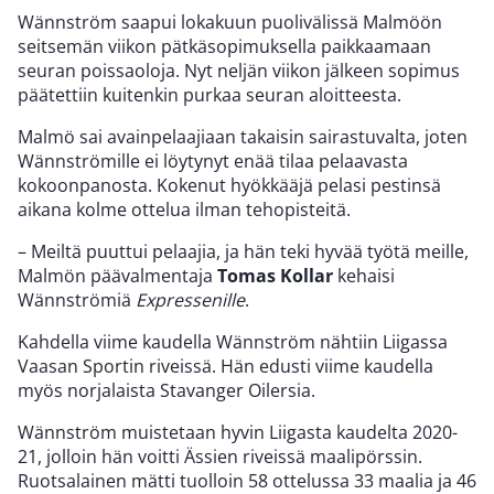
Wännström saapui lokakuun puolivälissä Malmöön
seitsemän viikon pätkäsopimuksella paikkaamaan
seuran poissaoloja. Nyt neljän viikon jälkeen sopimus
päätettiin kuitenkin purkaa seuran aloitteesta.
Malmö sai avainpelaajiaan takaisin sairastuvalta, joten
Wännströmille ei löytynyt enää tilaa pelaavasta
kokoonpanosta. Kokenut hyökkääjä pelasi pestinsä
aikana kolme ottelua ilman tehopisteitä.
– Meiltä puuttui pelaajia, ja hän teki hyvää työtä meille,
Malmön päävalmentaja
Tomas Kollar
kehaisi
Wännströmiä
Expressenille
.
Kahdella viime kaudella Wännström nähtiin Liigassa
Vaasan Sportin riveissä. Hän edusti viime kaudella
myös norjalaista Stavanger Oilersia.
Wännström muistetaan hyvin Liigasta kaudelta 2020-
21, jolloin hän voitti Ässien riveissä maalipörssin.
Ruotsalainen mätti tuolloin 58 ottelussa 33 maalia ja 46