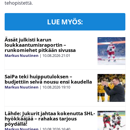
tehopistettä.
LUE MYÖS:
Ässät julkisti karun
loukkaantumisraportin –
runkomiehet pitkään sivussa
Markus Nuutinen
|
10.08.2026
21:01
SaiPa teki huipputuloksen –
budjettiin selvä nousu ensi kaudella
Markus Nuutinen
|
10.08.2026
19:10
Lähde: Jukurit jahtaa kokenutta SHL-
hyökkääjää – rahakas tarjous
pöydällä!
Markus Nuutinen
|
10.08.2026
16:40