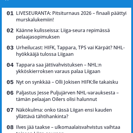
LIVESEURANTA: Pitsiturnaus 2026 – finaali päättyi
murskalukemiin!
Käänne kulisseissa: Liiga-seura repimässä
pelaajasopimuksen
Urheilucast: HIFK, Tappara, TPS vai Kärpät? NHL-
hyökkääjä tulossa Liigaan
Tappara saa jättivahvistuksen – NHL:n
ykköskierroksen varaus palaa Liigaan
Nyt on synkkää – Olli Jokisen HIFK:lle takaisku
Paljastus Jesse Puljujärven NHL-varauksesta –
tämän pelaajan Oilers olisi halunnut
Näkökulma: onko tässä Liigan ensi kauden
yllättävä tähtihankinta?
Ilves jää taakse – ulkomaalaisvahvistus vaihtaa