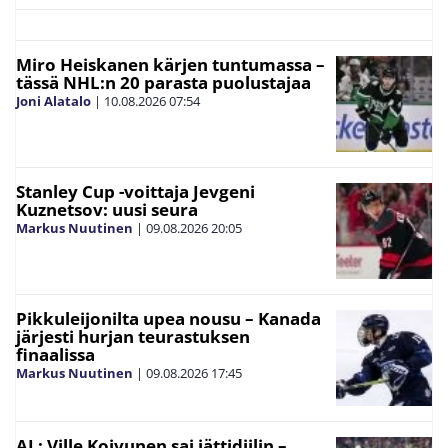
Miro Heiskanen kärjen tuntumassa –
tässä NHL:n 20 parasta puolustajaa
Joni Alatalo
|
10.08.2026
07:54
Stanley Cup -voittaja Jevgeni
Kuznetsov: uusi seura
Markus Nuutinen
|
09.08.2026
20:05
Pikkuleijonilta upea nousu – Kanada
järjesti hurjan teurastuksen
finaalissa
Markus Nuutinen
|
09.08.2026
17:45
AL: Ville Koivunen sai jättidiilin –