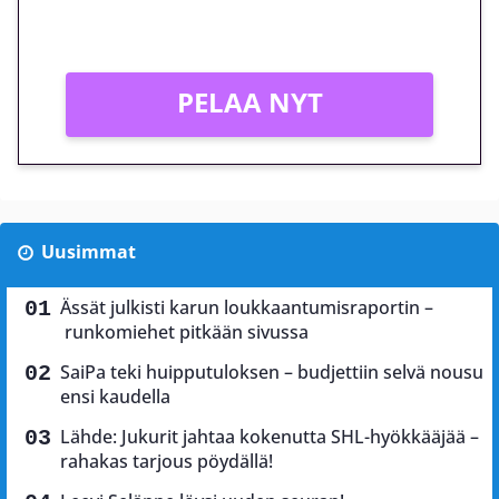
Vain uusille asiakkaille!
PELAA NYT
Uusimmat
Ässät julkisti karun loukkaantumisraportin –
runkomiehet pitkään sivussa
SaiPa teki huipputuloksen – budjettiin selvä nousu
ensi kaudella
Lähde: Jukurit jahtaa kokenutta SHL-hyökkääjää –
rahakas tarjous pöydällä!