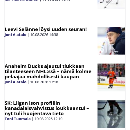
Leevi Selänne löysi uuden seuran!
Joni Alatalo
|
10.08.2026
14:38
Anaheim Ducks ajautui tiukkaan
tilanteeseen NHL:ssä – nämä kolme
pelaajaa mahdollisesti kaupan
Joni Alatalo
|
10.08.2026
13:18
SK: Liigan ison profiilin
kanadalaisvahvistus loukkaantui –
nyt tuli huojentava tieto
Toni Tuomala
|
10.08.2026
12:10