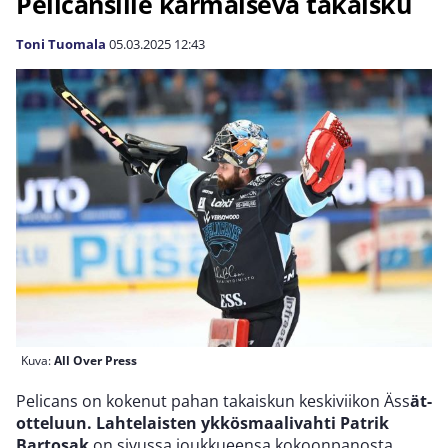
Pelicansille karmaiseva takaisku
Toni Tuomala
05.03.2025
12:43
Kuva:
All Over Press
Pelicans on kokenut pahan takaiskun keskiviikon Äss
ät-
otteluun. Lahtelaisten ykkösmaalivahti Patrik
Bartosak
on sivussa joukkueensa kokoonpanosta.