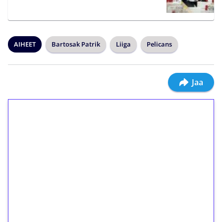
AIHEET
Bartosak Patrik
Liiga
Pelicans
Jaa
1€ = 10€ arvosta
ilmaiskierroksia ilman
kierrätystä!
Talleta 1€
Saat heti 50 ilmaiskierrosta Tuohi 1000 -
peliin (arvo 0,20€ per kierros)!
Ei kierrätysvaatimusta!