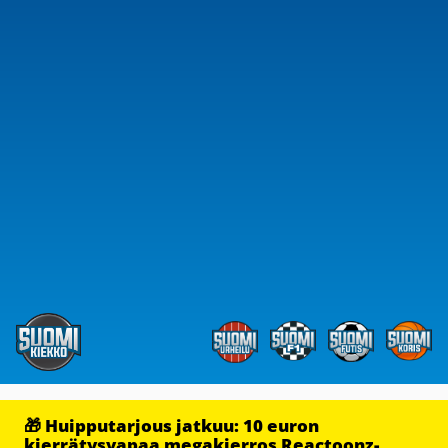
🎁 Huipputarjous jatkuu: 10 euron
kierrätysvapaa megakierros Reactoonz-