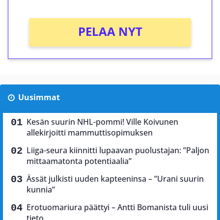
PELAA NYT
Uusimmat
Kesän suurin NHL-pommi! Ville Koivunen
allekirjoitti mammuttisopimuksen
Liiga-seura kiinnitti lupaavan puolustajan: ”Paljon
mittaamatonta potentiaalia”
Ässät julkisti uuden kapteeninsa – ”Urani suurin
kunnia”
Erotuomariura päättyi – Antti Bomanista tuli uusi
tieto