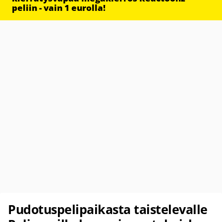
peliin - vain 1 eurolla!
Pudotuspelipaikasta taistelevalle