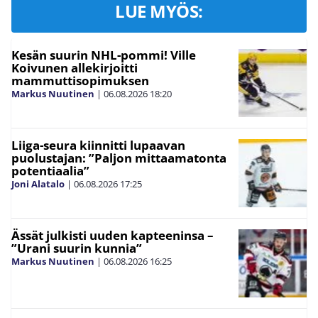
LUE MYÖS:
Kesän suurin NHL-pommi! Ville
Koivunen allekirjoitti
mammuttisopimuksen
Markus Nuutinen
|
06.08.2026
18:20
Liiga-seura kiinnitti lupaavan
puolustajan: ”Paljon mittaamatonta
potentiaalia”
Joni Alatalo
|
06.08.2026
17:25
Ässät julkisti uuden kapteeninsa –
”Urani suurin kunnia”
Markus Nuutinen
|
06.08.2026
16:25