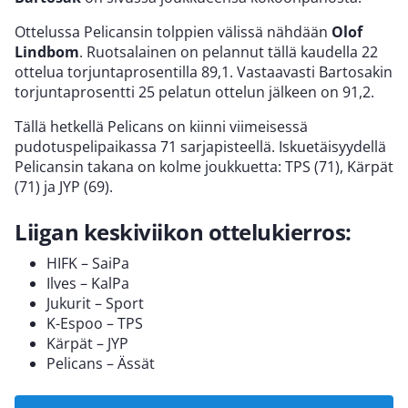
Ottelussa Pelicansin tolppien välissä nähdään
Olof
Lindbom
. Ruotsalainen on pelannut tällä kaudella 22
ottelua torjuntaprosentilla 89,1. Vastaavasti Bartosakin
torjuntaprosentti 25 pelatun ottelun jälkeen on 91,2.
Tällä hetkellä Pelicans on kiinni viimeisessä
pudotuspelipaikassa 71 sarjapisteellä. Iskuetäisyydellä
Pelicansin takana on kolme joukkuetta: TPS (71), Kärpät
(71) ja JYP (69).
Liigan keskiviikon ottelukierros:
HIFK – SaiPa
Ilves – KalPa
Jukurit – Sport
K-Espoo – TPS
Kärpät – JYP
Pelicans – Ässät