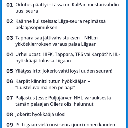
Odotus päättyi – tässä on KalPan mestarivahdin
uusi seura
Käänne kulisseissa: Liiga-seura repimässä
pelaajasopimuksen
Tappara saa jättivahvistuksen – NHL:n
ykköskierroksen varaus palaa Liigaan
Urheilucast: HIFK, Tappara, TPS vai Kärpät? NHL-
hyökkääjä tulossa Liigaan
Yllätyssiirto: Jokerit-vahti löysi uuden seuran!
Kärpät kiinnitti tutun hyökkääjän –
”Luisteluvoimainen pelaaja”
Paljastus Jesse Puljujärven NHL-varauksesta –
tämän pelaajan Oilers olisi halunnut
Jokerit: hyökkääjä ulos!
IS: Liigaan vielä uusi seura juuri ennen kauden