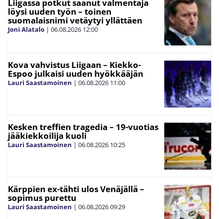
Liigassa potkut saanut valmentaja
löysi uuden työn – toinen
suomalaisnimi vetäytyi yllättäen
Joni Alatalo
|
06.08.2026
12:00
Kova vahvistus Liigaan – Kiekko-
Espoo julkaisi uuden hyökkääjän
Lauri Saastamoinen
|
06.08.2026
11:00
Kesken treffien tragedia – 19-vuotias
jääkiekkoilija kuoli
Lauri Saastamoinen
|
06.08.2026
10:25
Kärppien ex-tähti ulos Venäjällä –
sopimus purettu
Lauri Saastamoinen
|
06.08.2026
09:29