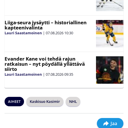
Liiga-seura jysäytti – historiallinen
kapteenivalinta
Lauri Saastamoinen
|
07.08.2026
10:30
Evander Kane voi tehdä rajun
ratkaisun – nyt pöydällä yllättävä
siirto
Lauri Saastamoinen
|
07.08.2026
09:35
AIHEET
Kaskisuo Kasimir
NHL
Jaa