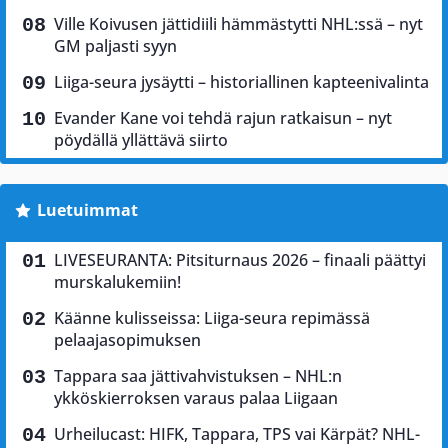
Ville Koivusen jättidiili hämmästytti NHL:ssä – nyt
GM paljasti syyn
Liiga-seura jysäytti – historiallinen kapteenivalinta
Evander Kane voi tehdä rajun ratkaisun – nyt
pöydällä yllättävä siirto
Luetuimmat
LIVESEURANTA: Pitsiturnaus 2026 – finaali päättyi
murskalukemiin!
Käänne kulisseissa: Liiga-seura repimässä
pelaajasopimuksen
Tappara saa jättivahvistuksen – NHL:n
ykköskierroksen varaus palaa Liigaan
Urheilucast: HIFK, Tappara, TPS vai Kärpät? NHL-