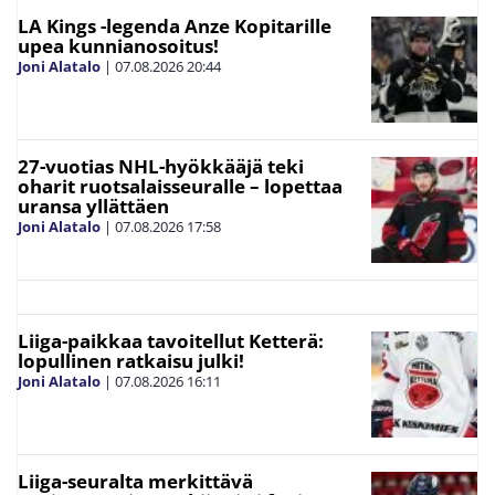
LA Kings -legenda Anze Kopitarille
upea kunnianosoitus!
Joni Alatalo
|
07.08.2026
20:44
27-vuotias NHL-hyökkääjä teki
oharit ruotsalaisseuralle – lopettaa
uransa yllättäen
Joni Alatalo
|
07.08.2026
17:58
Liiga-paikkaa tavoitellut Ketterä:
lopullinen ratkaisu julki!
Joni Alatalo
|
07.08.2026
16:11
Liiga-seuralta merkittävä