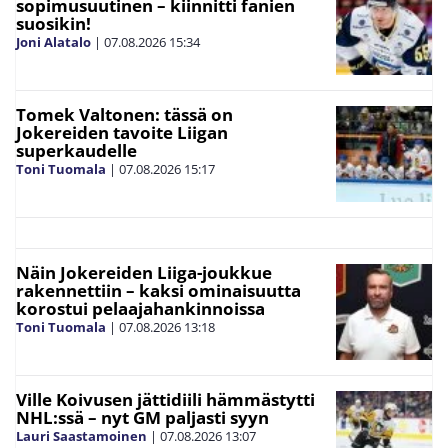
sopimusuutinen – kiinnitti fanien
suosikin!
Joni Alatalo
|
07.08.2026
15:34
Tomek Valtonen: tässä on
Jokereiden tavoite Liigan
superkaudelle
Toni Tuomala
|
07.08.2026
15:17
Näin Jokereiden Liiga-joukkue
rakennettiin – kaksi ominaisuutta
korostui pelaajahankinnoissa
Toni Tuomala
|
07.08.2026
13:18
Ville Koivusen jättidiili hämmästytti
NHL:ssä – nyt GM paljasti syyn
Lauri Saastamoinen
|
07.08.2026
13:07