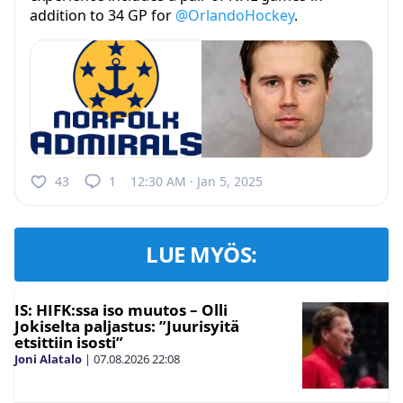
addition to 34 GP for
@OrlandoHockey
.
43
1
12:30 AM · Jan 5, 2025
LUE MYÖS:
IS: HIFK:ssa iso muutos – Olli
Jokiselta paljastus: ”Juurisyitä
etsittiin isosti”
Joni Alatalo
|
07.08.2026
22:08