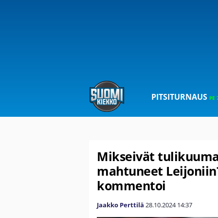
PITSITURNAUS
PE 
Mikseivät tulikuumat
mahtuneet Leijoniin
kommentoi
Jaakko Perttilä
28.10.2024
14:37