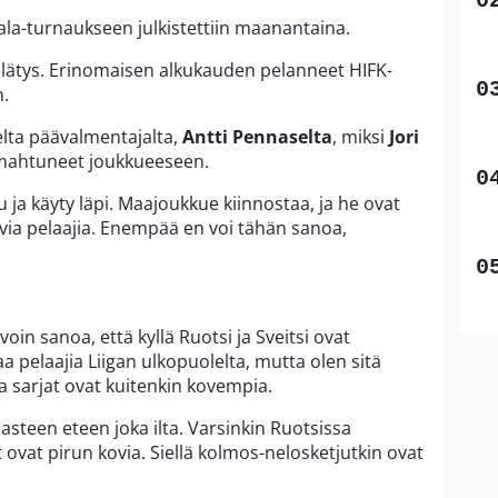
jala-turnaukseen julkistettiin maanantaina.
llätys. Erinomaisen alkukauden pelanneet HIFK-
.
elta päävalmentajalta,
Antti Pennaselta
, miksi
Jori
mahtuneet joukkueeseen.
 ja käyty läpi. Maajoukkue kiinnostaa, ja he ovat
via pelaajia. Enempää en voi tähän sanoa,
oin sanoa, että kyllä Ruotsi ja Sveitsi ovat
aa pelaajia Liigan ulkopuolelta, mutta olen sitä
sa sarjat ovat kuitenkin kovempia.
steen eteen joka ilta. Varsinkin Ruotsissa
t ovat pirun kovia. Siellä kolmos-nelosketjutkin ovat