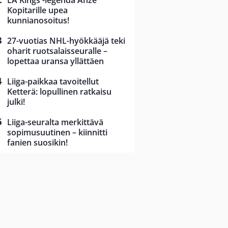
LA Kings -legenda Anze
Kopitarille upea
kunnianosoitus!
27-vuotias NHL-hyökkääjä teki
oharit ruotsalaisseuralle –
lopettaa uransa yllättäen
Liiga-paikkaa tavoitellut
Ketterä: lopullinen ratkaisu
julki!
Liiga-seuralta merkittävä
sopimusuutinen – kiinnitti
fanien suosikin!