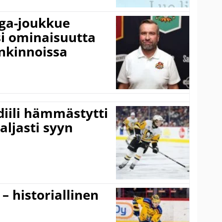
iga-joukkue
si ominaisuutta
nkinnoissa
idiili hämmästytti
aljasti syyn
 – historiallinen