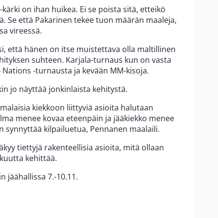
ärki on ihan huikea. Ei se poista sitä, etteikö
ejä. Se että Pakarinen tekee tuon määrän maaleja,
sa vireessä.
, että hänen on itse muistettava olla maltillinen
ehityksen suhteen. Karjala-turnaus kun on vasta
 Nations -turnausta ja kevään MM-kisoja.
in jo näyttää jonkinlaista kehitystä.
omalaisia kiekkoon liittyviä asioita halutaan
ailma menee kovaa eteenpäin ja jääkiekko menee
n synnyttää kilpailuetua, Pennanen maalaili.
kyy tiettyjä rakenteellisia asioita, mitä ollaan
kkuutta kehittää.
 jäähallissa 7.-10.11.