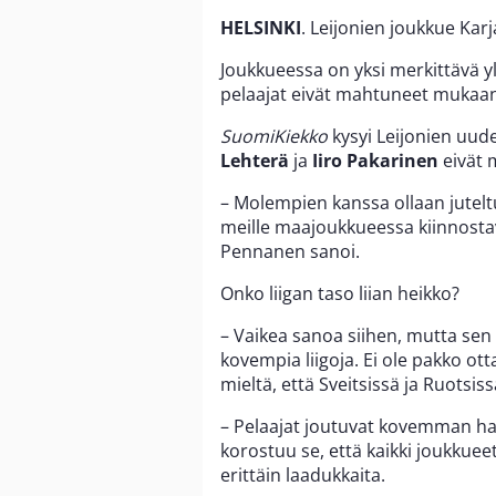
HELSINKI
. Leijonien joukkue Kar
Joukkueessa on yksi merkittävä y
pelaajat eivät mahtuneet mukaan
SuomiKiekko
kysyi Leijonien uud
Lehterä
ja
Iiro Pakarinen
eivät 
– Molempien kanssa ollaan juteltu
meille maajoukkueessa kiinnosta
Pennanen sanoi.
Onko liigan taso liian heikko?
– Vaikea sanoa siihen, mutta sen v
kovempia liigoja. Ei ole pakko ott
mieltä, että Sveitsissä ja Ruotsis
– Pelaajat joutuvat kovemman haa
korostuu se, että kaikki joukkuee
erittäin laadukkaita.