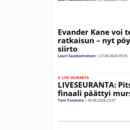
Evander Kane voi t
ratkaisun – nyt pöy
siirto
Lauri Saastamoinen
|
07.08.2026
09:35
LIVE-SEURANTA
LIVESEURANTA: Pits
finaali päättyi mu
Toni Tuomala
|
06.08.2026
23:37