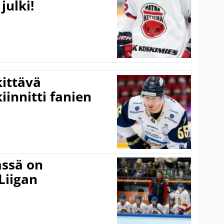
julki!
kittävä
innitti fanien
ässä on
Liigan