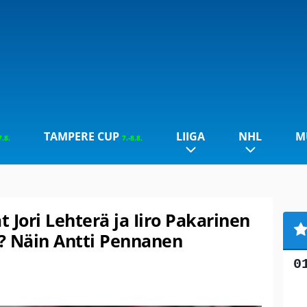
TAMPERE CUP
LIIGA
NHL
M
7.8.
7.-8.8.
 Jori Lehterä ja Iiro Pakarinen
? Näin Antti Pennanen