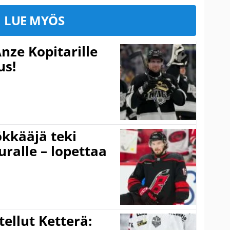
LUE MYÖS
nze Kopitarille
us!
kkääjä teki
uralle – lopettaa
tellut Ketterä: