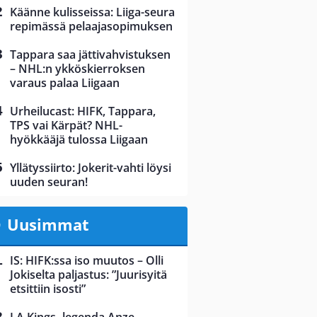
Käänne kulisseissa: Liiga-seura
repimässä pelaajasopimuksen
Tappara saa jättivahvistuksen
– NHL:n ykköskierroksen
varaus palaa Liigaan
Urheilucast: HIFK, Tappara,
TPS vai Kärpät? NHL-
hyökkääjä tulossa Liigaan
Yllätyssiirto: Jokerit-vahti löysi
uuden seuran!
Uusimmat
IS: HIFK:ssa iso muutos – Olli
Jokiselta paljastus: ”Juurisyitä
etsittiin isosti”