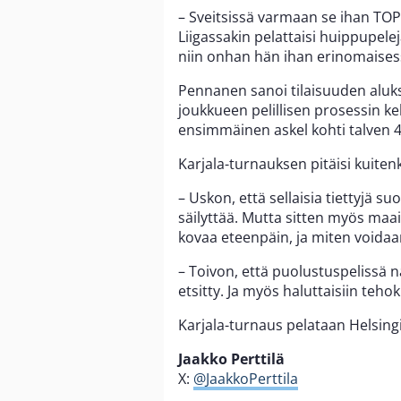
– Sveitsissä varmaan se ihan TOP-k
Liigassakin pelattaisi huippupel
niin onhan hän ihan erinomaises
Pennanen sanoi tilaisuuden aluksi
joukkueen pelillisen prosessin k
ensimmäinen askel kohti talven 4
Karjala-turnauksen pitäisi kuitenk
– Uskon, että sellaisia tiettyjä su
säilyttää. Mutta sitten myös ma
kovaa eteenpäin, ja miten voidaa
– Toivon, että puolustuspelissä nä
etsitty. Ja myös haluttaisiin teho
Karjala-turnaus pelataan Helsingin
Jaakko Perttilä
X:
@JaakkoPerttila