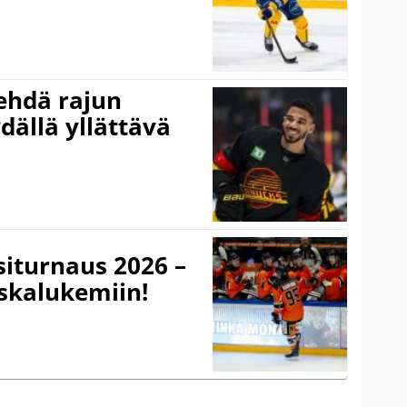
ehdä rajun
dällä yllättävä
iturnaus 2026 –
rskalukemiin!