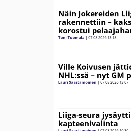
Näin Jokereiden Li
rakennettiin – kak
korostui pelaajaha
Toni Tuomala
|
07.08.2026
13:18
Ville Koivusen jätt
NHL:ssä – nyt GM p
Lauri Saastamoinen
|
07.08.2026
13:07
Liiga-seura jysäytti
kapteenivalinta
Lauri Saastamoinen
|
07.08.2026
10:30