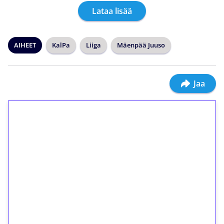
Lataa lisää
AIHEET
KalPa
Liiga
Mäenpää Juuso
Jaa
1€ = 10€ arvosta
ilmaiskierroksia ilman
kierrätystä!
Talleta 1€
Saat heti 50 ilmaiskierrosta Tuohi 1000 -
peliin (arvo 0,20€ per kierros)!
Ei kierrätysvaatimusta!