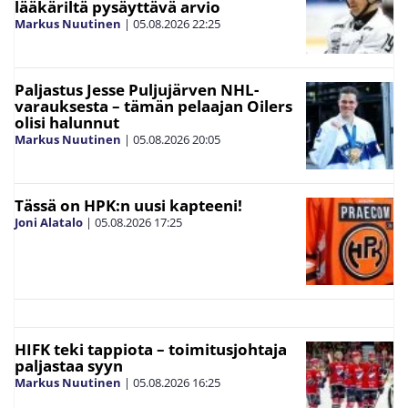
lääkäriltä pysäyttävä arvio
Markus Nuutinen
|
05.08.2026
22:25
Paljastus Jesse Puljujärven NHL-
varauksesta – tämän pelaajan Oilers
olisi halunnut
Markus Nuutinen
|
05.08.2026
20:05
Tässä on HPK:n uusi kapteeni!
Joni Alatalo
|
05.08.2026
17:25
HIFK teki tappiota – toimitusjohtaja
paljastaa syyn
Markus Nuutinen
|
05.08.2026
16:25