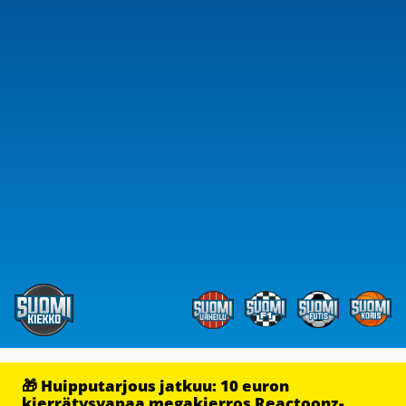
🎁 Huipputarjous jatkuu: 10 euron
kierrätysvapaa megakierros Reactoonz-