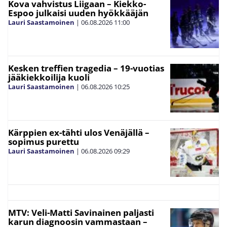
Kova vahvistus Liigaan – Kiekko-
Espoo julkaisi uuden hyökkääjän
Lauri Saastamoinen
|
06.08.2026
11:00
Kesken treffien tragedia – 19-vuotias
jääkiekkoilija kuoli
Lauri Saastamoinen
|
06.08.2026
10:25
Kärppien ex-tähti ulos Venäjällä –
sopimus purettu
Lauri Saastamoinen
|
06.08.2026
09:29
MTV: Veli-Matti Savinainen paljasti
karun diagnoosin vammastaan –