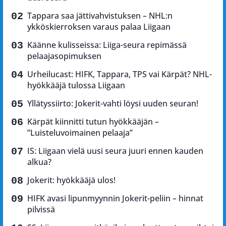
Tappara saa jättivahvistuksen – NHL:n
ykköskierroksen varaus palaa Liigaan
Käänne kulisseissa: Liiga-seura repimässä
pelaajasopimuksen
Urheilucast: HIFK, Tappara, TPS vai Kärpät? NHL-
hyökkääjä tulossa Liigaan
Yllätyssiirto: Jokerit-vahti löysi uuden seuran!
Kärpät kiinnitti tutun hyökkääjän –
”Luisteluvoimainen pelaaja”
IS: Liigaan vielä uusi seura juuri ennen kauden
alkua?
Jokerit: hyökkääjä ulos!
HIFK avasi lipunmyynnin Jokerit-peliin – hinnat
pilvissä