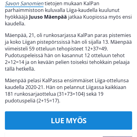
Savon Sanomien
tietojen mukaan KalPan
parhaimmistoon kuluvalla Liiga-kaudella kuulunut
hyökkääjä
Juuso Mäenpää
jatkaa Kuopiossa myös ensi
kaudella.
Mäenpää, 21, oli runkosarjassa KalPan paras pistemies
ja koko Liigan pistepörssissä hän oli sijalla 13. Mäenpää
viimeisteli 59 otteluun tehopisteet 12+37=49.
Pudotuspeleissä hän on kasannut 12 otteluun tehot
2+12=14 ja on kevään pelien toiseksi tehokkain pelaaja
tällä hetkellä.
Mäenpää pelasi KalPassa ensimmäiset Liiga-ottelunsa
kaudella 2020-21. Hän on pelannut Liigassa kaikkiaan
181 runkosarjaottelua (31+73=104) sekä 19
pudotuspeliä (2+15=17).
LUE MYÖS