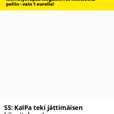
peliin - vain 1 eurolla!
SS: KalPa teki jättimäisen