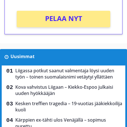
PELAA NYT
Uusimmat
Liigassa potkut saanut valmentaja löysi uuden
työn – toinen suomalaisnimi vetäytyi yllättäen
Kova vahvistus Liigaan – Kiekko-Espoo julkaisi
uuden hyökkääjän
Kesken treffien tragedia – 19-vuotias jääkiekkoilija
kuoli
Kärppien ex-tähti ulos Venäjällä – sopimus
purettu