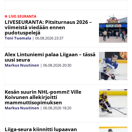
LIVE-SEURANTA
LIVESEURANTA: Pitsiturnaus 2026 –
viimeistä viedään ennen
pudotuspelejä
Toni Tuomala
|
06.08.2026
23:37
Alex Lintuniemi palaa Liigaan – tässä
uusi seura
Markus Nuutinen
|
06.08.2026
20:30
Kesän suurin NHL-pommi! Ville
Koivunen allekirjoitti
mammuttisopimuksen
Markus Nuutinen
|
06.08.2026
18:20
Liiga-seura kiinnitti lupaavan