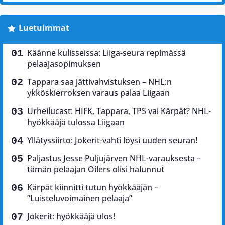
Luetuimmat
Käänne kulisseissa: Liiga-seura repimässä
pelaajasopimuksen
Tappara saa jättivahvistuksen – NHL:n
ykköskierroksen varaus palaa Liigaan
Urheilucast: HIFK, Tappara, TPS vai Kärpät? NHL-
hyökkääjä tulossa Liigaan
Yllätyssiirto: Jokerit-vahti löysi uuden seuran!
Paljastus Jesse Puljujärven NHL-varauksesta –
tämän pelaajan Oilers olisi halunnut
Kärpät kiinnitti tutun hyökkääjän –
”Luisteluvoimainen pelaaja”
Jokerit: hyökkääjä ulos!