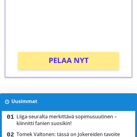
Talleta 1€
Saat heti 50 ilmaiskierrosta Tuohi 1000 -
peliin (arvo 0,20€ per kierros)!
Ei kierrätysvaatimusta!
PELAA NYT
Uusimmat
Liiga-seuralta merkittävä sopimusuutinen –
kiinnitti fanien suosikin!
Tomek Valtonen: tässä on Jokereiden tavoite