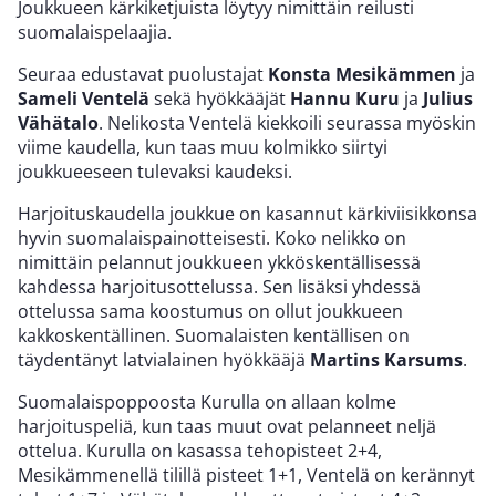
Joukkueen kärkiketjuista löytyy nimittäin reilusti
suomalaispelaajia.
Seuraa edustavat puolustajat
Konsta Mesikämmen
ja
Sameli Ventelä
sekä hyökkääjät
Hannu Kuru
ja
Julius
Vähätalo
. Nelikosta Ventelä kiekkoili seurassa myöskin
viime kaudella, kun taas muu kolmikko siirtyi
joukkueeseen tulevaksi kaudeksi.
Harjoituskaudella joukkue on kasannut kärkiviisikkonsa
hyvin suomalaispainotteisesti. Koko nelikko on
nimittäin pelannut joukkueen ykköskentällisessä
kahdessa harjoitusottelussa. Sen lisäksi yhdessä
ottelussa sama koostumus on ollut joukkueen
kakkoskentällinen. Suomalaisten kentällisen on
täydentänyt latvialainen hyökkääjä
Martins Karsums
.
Suomalaispoppoosta Kurulla on allaan kolme
harjoituspeliä, kun taas muut ovat pelanneet neljä
ottelua. Kurulla on kasassa tehopisteet 2+4,
Mesikämmenellä tilillä pisteet 1+1, Ventelä on kerännyt