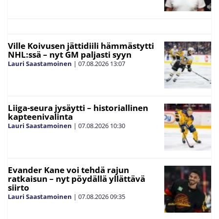
Ville Koivusen jättidiili hämmästytti
NHL:ssä – nyt GM paljasti syyn
Lauri Saastamoinen
|
07.08.2026
13:07
Liiga-seura jysäytti – historiallinen
kapteenivalinta
Lauri Saastamoinen
|
07.08.2026
10:30
Evander Kane voi tehdä rajun
ratkaisun – nyt pöydällä yllättävä
siirto
Lauri Saastamoinen
|
07.08.2026
09:35