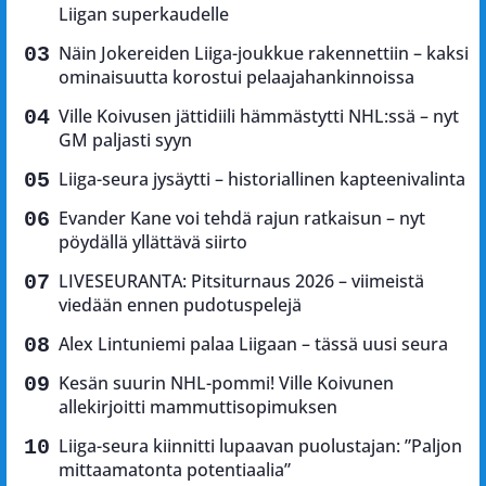
Liigan superkaudelle
Näin Jokereiden Liiga-joukkue rakennettiin – kaksi
ominaisuutta korostui pelaajahankinnoissa
Ville Koivusen jättidiili hämmästytti NHL:ssä – nyt
GM paljasti syyn
Liiga-seura jysäytti – historiallinen kapteenivalinta
Evander Kane voi tehdä rajun ratkaisun – nyt
pöydällä yllättävä siirto
LIVESEURANTA: Pitsiturnaus 2026 – viimeistä
viedään ennen pudotuspelejä
Alex Lintuniemi palaa Liigaan – tässä uusi seura
Kesän suurin NHL-pommi! Ville Koivunen
allekirjoitti mammuttisopimuksen
Liiga-seura kiinnitti lupaavan puolustajan: ”Paljon
mittaamatonta potentiaalia”