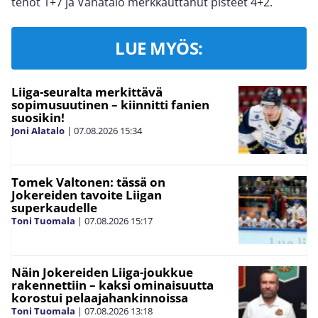
tehot 1+7 ja Vähätalo merkkauttanut pisteet 4+2.
LUE MYÖS:
Liiga-seuralta merkittävä
sopimusuutinen – kiinnitti fanien
suosikin!
Joni Alatalo
|
07.08.2026
15:34
Tomek Valtonen: tässä on
Jokereiden tavoite Liigan
superkaudelle
Toni Tuomala
|
07.08.2026
15:17
Näin Jokereiden Liiga-joukkue
rakennettiin – kaksi ominaisuutta
korostui pelaajahankinnoissa
Toni Tuomala
|
07.08.2026
13:18