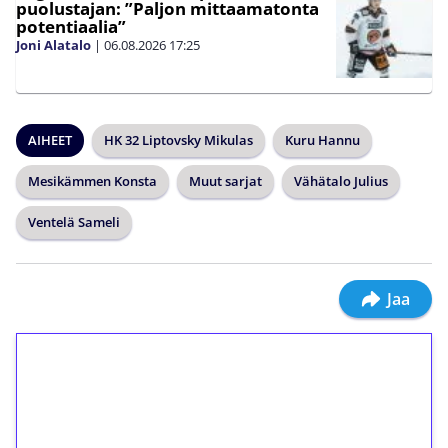
puolustajan: ”Paljon mittaamatonta
potentiaalia”
Joni Alatalo
|
06.08.2026
17:25
AIHEET
HK 32 Liptovsky Mikulas
Kuru Hannu
Mesikämmen Konsta
Muut sarjat
Vähätalo Julius
Ventelä Sameli
Jaa
1€ = 10€ arvosta
ilmaiskierroksia ilman
kierrätystä!