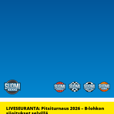
LIVESEURANTA: Pitsiturnaus 2026 – B-lohkon
sijoitukset selvillä