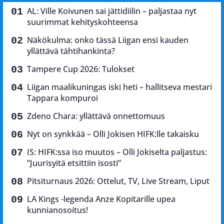
AL: Ville Koivunen sai jättidiilin – paljastaa nyt
suurimmat kehityskohteensa
Näkökulma: onko tässä Liigan ensi kauden
yllättävä tähtihankinta?
Tampere Cup 2026: Tulokset
Liigan maalikuningas iski heti – hallitseva mestari
Tappara kompuroi
Zdeno Chara: yllättävä onnettomuus
Nyt on synkkää – Olli Jokisen HIFK:lle takaisku
IS: HIFK:ssa iso muutos – Olli Jokiselta paljastus:
”Juurisyitä etsittiin isosti”
Pitsiturnaus 2026: Ottelut, TV, Live Stream, Liput
LA Kings -legenda Anze Kopitarille upea
kunnianosoitus!