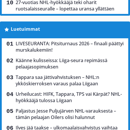
27-vuotias NHL-hyökkääjä teki oharit
ruotsalaisseuralle – lopettaa uransa yllättäen
Luetuimmat
LIVESEURANTA: Pitsiturnaus 2026 – finaali päättyi
murskalukemiin!
Käänne kulisseissa: Liiga-seura repimässä
pelaajasopimuksen
Tappara saa jättivahvistuksen – NHL:n
ykköskierroksen varaus palaa Liigaan
Urheilucast: HIFK, Tappara, TPS vai Kärpät? NHL-
hyökkääjä tulossa Liigaan
Paljastus Jesse Puljujärven NHL-varauksesta –
tämän pelaajan Oilers olisi halunnut
Ilves jää taakse – ulkomaalaisvahvistus vaihtaa