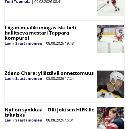
Toni Tuomala
|
09.08.2026
08:41
Liigan maalikuningas iski heti –
hallitseva mestari Tappara
kompuroi
Lauri Saastamoinen
|
08.08.2026
19:48
Zdeno Chara: yllättävä onnettomuus
Lauri Saastamoinen
|
08.08.2026
17:24
Nyt on synkkää – Olli Jokisen HIFK:lle
takaisku
Lauri Saastamoinen
|
08.08.2026
16:01