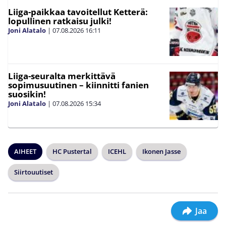
Liiga-paikkaa tavoitellut Ketterä:
lopullinen ratkaisu julki!
Joni Alatalo
|
07.08.2026
16:11
Liiga-seuralta merkittävä
sopimusuutinen – kiinnitti fanien
suosikin!
Joni Alatalo
|
07.08.2026
15:34
AIHEET
HC Pustertal
ICEHL
Ikonen Jasse
Siirtouutiset
Jaa