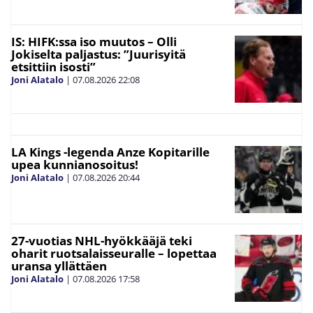
IS: HIFK:ssa iso muutos – Olli
Jokiselta paljastus: ”Juurisyitä
etsittiin isosti”
Joni Alatalo
|
07.08.2026
22:08
LA Kings -legenda Anze Kopitarille
upea kunnianosoitus!
Joni Alatalo
|
07.08.2026
20:44
27-vuotias NHL-hyökkääjä teki
oharit ruotsalaisseuralle – lopettaa
uransa yllättäen
Joni Alatalo
|
07.08.2026
17:58