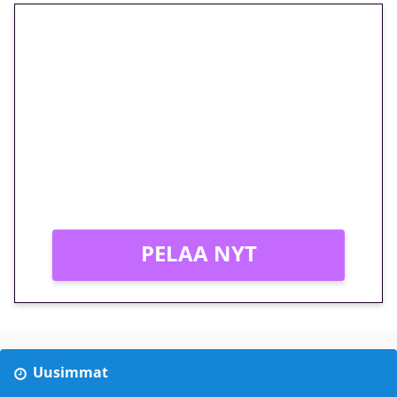
🎁 Huipputarjous jatkuu: 10
euron kierrätysvapaa
megakierros Reactoonz-
peliin – vain 1 eurolla!
Peli: Reactoonz
Vain uusille asiakkaille!
PELAA NYT
Uusimmat