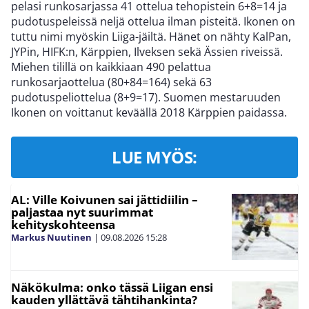
pelasi runkosarjassa 41 ottelua tehopistein 6+8=14 ja
pudotuspeleissä neljä ottelua ilman pisteitä. Ikonen on
tuttu nimi myöskin Liiga-jäiltä. Hänet on nähty KalPan,
JYPin, HIFK:n, Kärppien, Ilveksen sekä Ässien riveissä.
Miehen tilillä on kaikkiaan 490 pelattua
runkosarjaottelua (80+84=164) sekä 63
pudotuspeliottelua (8+9=17). Suomen mestaruuden
Ikonen on voittanut keväällä 2018 Kärppien paidassa.
LUE MYÖS:
AL: Ville Koivunen sai jättidiilin –
paljastaa nyt suurimmat
kehityskohteensa
Markus Nuutinen
|
09.08.2026
15:28
Näkökulma: onko tässä Liigan ensi
kauden yllättävä tähtihankinta?