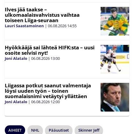
Ilves jää taakse –
ulkomaalaisvahvistus vaihtaa
toiseen Liiga-seuraan
Lauri Saastamoinen
|
06.08.2026
14:55
Hyökkääjä sai lähteä HIFK:sta – uusi
osoite selvisi nyt!
Joni Alatalo
|
06.08.2026
13:00
Liigassa potkut saanut valmentaja
löysi uuden työn – toinen
suomalaisnimi vetäytyi yllättäen
Joni Alatalo
|
06.08.2026
12:00
AIHEET
NHL
Pääuutiset
Skinner Jeff