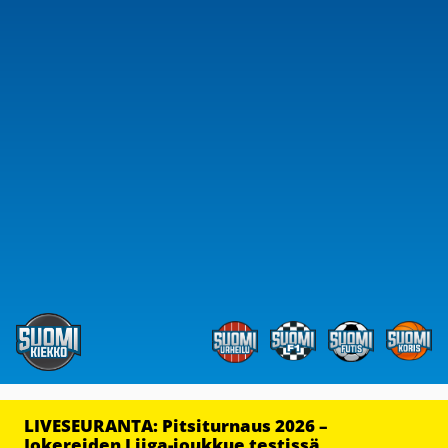
LIVESEURANTA: Pitsiturnaus 2026 –
Jokereiden Liiga-joukkue testissä