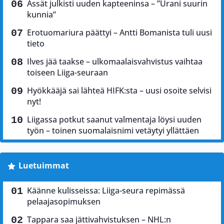
Ässät julkisti uuden kapteeninsa – ”Urani suurin
kunnia”
Erotuomariura päättyi – Antti Bomanista tuli uusi
tieto
Ilves jää taakse – ulkomaalaisvahvistus vaihtaa
toiseen Liiga-seuraan
Hyökkääjä sai lähteä HIFK:sta – uusi osoite selvisi
nyt!
Liigassa potkut saanut valmentaja löysi uuden
työn – toinen suomalaisnimi vetäytyi yllättäen
Luetuimmat
Käänne kulisseissa: Liiga-seura repimässä
pelaajasopimuksen
Tappara saa jättivahvistuksen – NHL:n