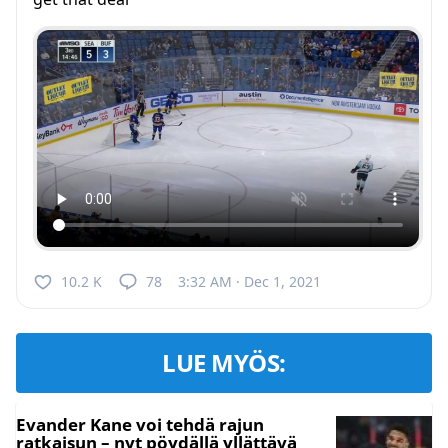
10.2 K
78
3:32 AM · Dec 1, 2021
LUE MYÖS:
Evander Kane voi tehdä rajun
ratkaisun – nyt pöydällä yllättävä