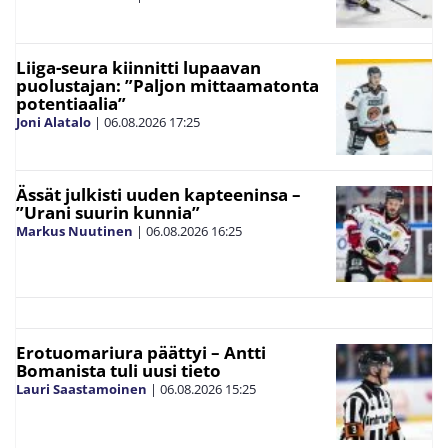
Liiga-seura kiinnitti lupaavan
puolustajan: ”Paljon mittaamatonta
potentiaalia”
Joni Alatalo
|
06.08.2026
17:25
Ässät julkisti uuden kapteeninsa –
”Urani suurin kunnia”
Markus Nuutinen
|
06.08.2026
16:25
Erotuomariura päättyi – Antti
Bomanista tuli uusi tieto
Lauri Saastamoinen
|
06.08.2026
15:25