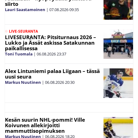
siirto
Lauri Saastamoinen
|
07.08.2026
09:35
LIVE-SEURANTA
LIVESEURANTA: Pitsiturnaus 2026 –
Lukko ja Ässät askissa Satakunnan
paikallisessa
Toni Tuomala
|
06.08.2026
23:37
Alex Lintuniemi palaa Liigaan – tässä
uusi seura
Markus Nuutinen
|
06.08.2026
20:30
Kesän suurin NHL-pommi! Ville
Koivunen allekirjoitti
mammuttisopimuksen
Markus Nuutinen
|
06.08.2026
18:20