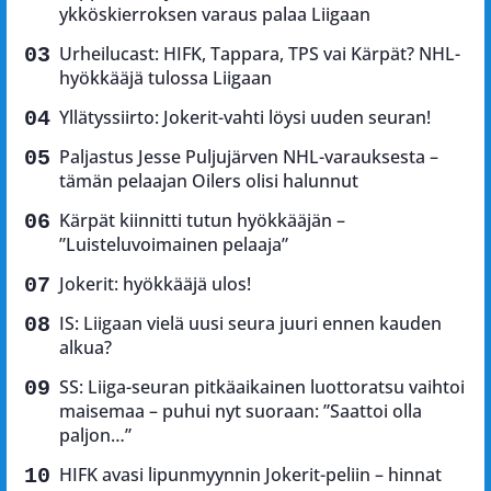
ykköskierroksen varaus palaa Liigaan
Urheilucast: HIFK, Tappara, TPS vai Kärpät? NHL-
hyökkääjä tulossa Liigaan
Yllätyssiirto: Jokerit-vahti löysi uuden seuran!
Paljastus Jesse Puljujärven NHL-varauksesta –
tämän pelaajan Oilers olisi halunnut
Kärpät kiinnitti tutun hyökkääjän –
”Luisteluvoimainen pelaaja”
Jokerit: hyökkääjä ulos!
IS: Liigaan vielä uusi seura juuri ennen kauden
alkua?
SS: Liiga-seuran pitkäaikainen luottoratsu vaihtoi
maisemaa – puhui nyt suoraan: ”Saattoi olla
paljon…”
HIFK avasi lipunmyynnin Jokerit-peliin – hinnat