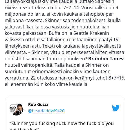
Laitahyökkääjä iski viime kaudella Buffalo Sabresin
riveissä 53 ottelussa tehot 7+7=14. Vuosipalkka on 9
miljoonaa dollaria, ei kovin kaukana tehopiste per
miljoona -tasosta. Skinner saa todennäköisesti kuulla
jatkuvasti kaukalossa vastustajien huutelua liian
kovasta palkastaan. Buffalon ja Seattle Krakenin
välisessä ottelussa tällainen roastaaminen päätyi TV-
lähetykseen asti. Teksti oli kaukana lapsiystävällisestä
viihteestä. – Skinner, vittu olet perseestä! Miten vitussa
onnistuit saamaan tuon sopimuksen?
Brandon Tanev
huuteli vaihtopenkiltä. Tällä kaudella Skinner on
suoriutunut erinomaisesti ainakin viime kauteen
verrattuna. 22 ottelussa hän on kerännyt tehot 8+7=15,
eli enemmän kuin koko viime kaudella.
Rob Gucci
@heatdaddy69420
“Skinner you fucking suck how the fuck did you
get that deal”