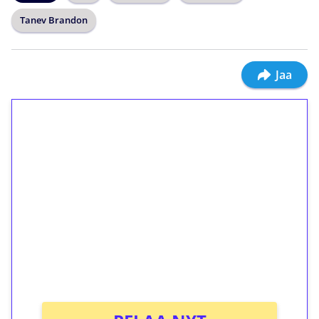
Tanev Brandon
Jaa
1€ = 10€ arvosta
ilmaiskierroksia ilman
kierrätystä!
Talleta 1€
Saat heti 50 ilmaiskierrosta Tuohi 1000 -
peliin (arvo 0,20€ per kierros)!
Ei kierrätysvaatimusta!