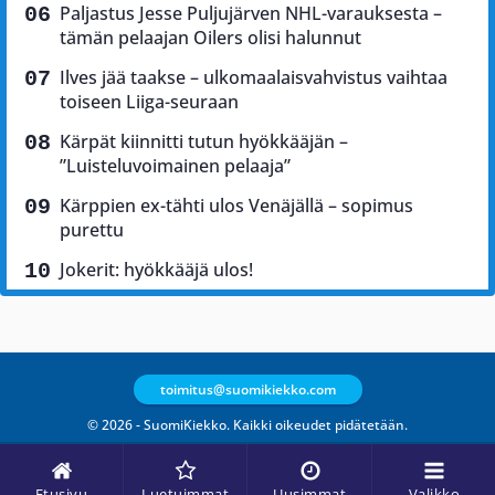
Paljastus Jesse Puljujärven NHL-varauksesta –
tämän pelaajan Oilers olisi halunnut
Ilves jää taakse – ulkomaalaisvahvistus vaihtaa
toiseen Liiga-seuraan
Kärpät kiinnitti tutun hyökkääjän –
”Luisteluvoimainen pelaaja”
Kärppien ex-tähti ulos Venäjällä – sopimus
purettu
Jokerit: hyökkääjä ulos!
toimitus@suomikiekko.com
© 2026 - SuomiKiekko. Kaikki oikeudet pidätetään.
Etusivu
Luetuimmat
Uusimmat
Valikko