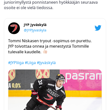
juniorimyllystä ponnistaneen hyökkääjän seuraava
osoite ei ole vielä tiedossa.
JYP Jyväskylä
@JYPJyvaskyla
Tommi Niskasen tryout -sopimus on purettu.
JYP toivottaa onnea ja menestystä Tommille
tulevalle kaudelle.
#JYPliiga
#Liiga
#Jyväskylä