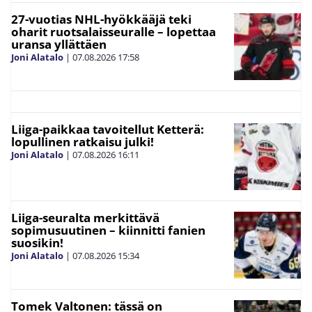
27-vuotias NHL-hyökkääjä teki
oharit ruotsalaisseuralle – lopettaa
uransa yllättäen
Joni Alatalo
|
07.08.2026
17:58
Liiga-paikkaa tavoitellut Ketterä:
lopullinen ratkaisu julki!
Joni Alatalo
|
07.08.2026
16:11
Liiga-seuralta merkittävä
sopimusuutinen – kiinnitti fanien
suosikin!
Joni Alatalo
|
07.08.2026
15:34
Tomek Valtonen: tässä on