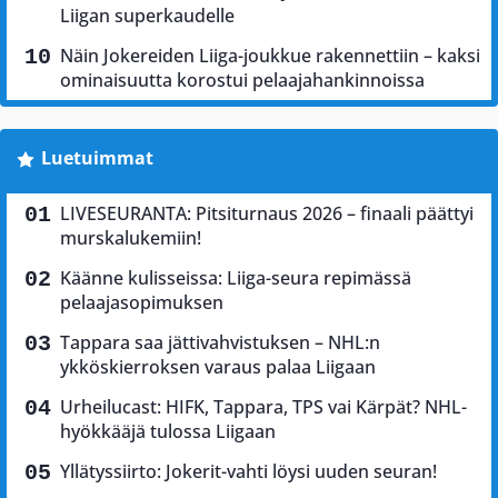
Liigan superkaudelle
Näin Jokereiden Liiga-joukkue rakennettiin – kaksi
ominaisuutta korostui pelaajahankinnoissa
Luetuimmat
LIVESEURANTA: Pitsiturnaus 2026 – finaali päättyi
murskalukemiin!
Käänne kulisseissa: Liiga-seura repimässä
pelaajasopimuksen
Tappara saa jättivahvistuksen – NHL:n
ykköskierroksen varaus palaa Liigaan
Urheilucast: HIFK, Tappara, TPS vai Kärpät? NHL-
hyökkääjä tulossa Liigaan
Yllätyssiirto: Jokerit-vahti löysi uuden seuran!