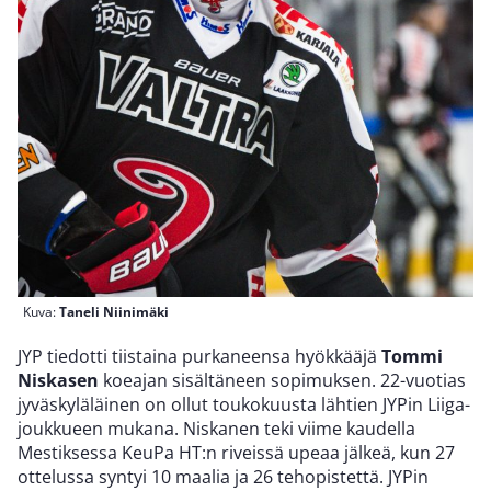
Kuva:
Taneli Niinimäki
JYP tiedotti tiistaina purkaneensa hyökkääjä
Tommi
Niskasen
koeajan sisältäneen sopimuksen. 22-vuotias
jyväskyläläinen on ollut toukokuusta lähtien JYPin Liiga-
joukkueen mukana. Niskanen teki viime kaudella
Mestiksessa KeuPa HT:n riveissä upeaa jälkeä, kun 27
ottelussa syntyi 10 maalia ja 26 tehopistettä. JYPin