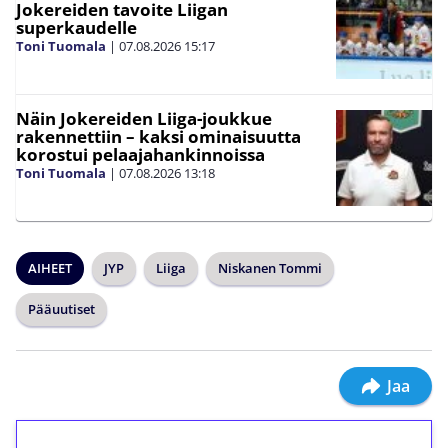
Jokereiden tavoite Liigan
superkaudelle
Toni Tuomala
|
07.08.2026
15:17
Näin Jokereiden Liiga-joukkue
rakennettiin – kaksi ominaisuutta
korostui pelaajahankinnoissa
Toni Tuomala
|
07.08.2026
13:18
AIHEET
JYP
Liiga
Niskanen Tommi
Pääuutiset
Jaa