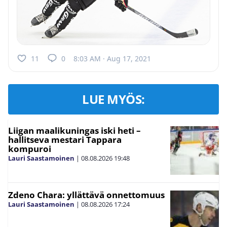
11
0
8:03 AM · Aug 17, 2021
LUE MYÖS:
Liigan maalikuningas iski heti –
hallitseva mestari Tappara
kompuroi
Lauri Saastamoinen
|
08.08.2026
19:48
Zdeno Chara: yllättävä onnettomuus
Lauri Saastamoinen
|
08.08.2026
17:24