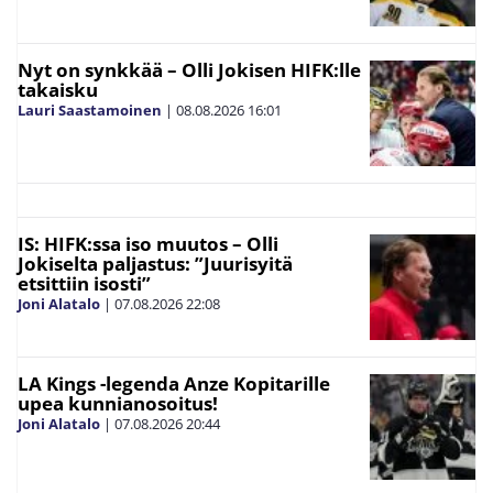
Nyt on synkkää – Olli Jokisen HIFK:lle
takaisku
Lauri Saastamoinen
|
08.08.2026
16:01
IS: HIFK:ssa iso muutos – Olli
Jokiselta paljastus: ”Juurisyitä
etsittiin isosti”
Joni Alatalo
|
07.08.2026
22:08
LA Kings -legenda Anze Kopitarille
upea kunnianosoitus!
Joni Alatalo
|
07.08.2026
20:44