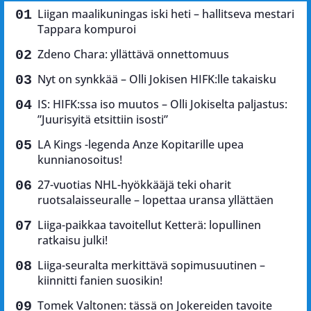
Liigan maalikuningas iski heti – hallitseva mestari
Tappara kompuroi
Zdeno Chara: yllättävä onnettomuus
Nyt on synkkää – Olli Jokisen HIFK:lle takaisku
IS: HIFK:ssa iso muutos – Olli Jokiselta paljastus:
”Juurisyitä etsittiin isosti”
LA Kings -legenda Anze Kopitarille upea
kunnianosoitus!
27-vuotias NHL-hyökkääjä teki oharit
ruotsalaisseuralle – lopettaa uransa yllättäen
Liiga-paikkaa tavoitellut Ketterä: lopullinen
ratkaisu julki!
Liiga-seuralta merkittävä sopimusuutinen –
kiinnitti fanien suosikin!
Tomek Valtonen: tässä on Jokereiden tavoite