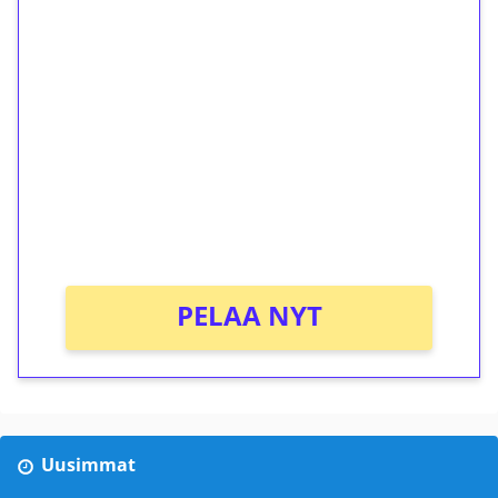
1€ = 10€ arvosta
ilmaiskierroksia ilman
kierrätystä!
Talleta 1€
Saat heti 50 ilmaiskierrosta Tuohi 1000 -
peliin (arvo 0,20€ per kierros)!
Ei kierrätysvaatimusta!
PELAA NYT
Uusimmat