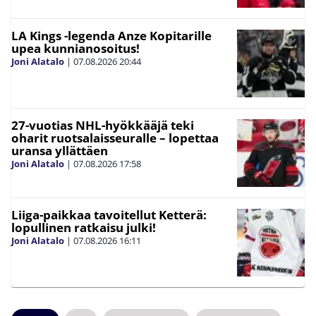
LA Kings -legenda Anze Kopitarille
upea kunnianosoitus!
Joni Alatalo
|
07.08.2026
20:44
27-vuotias NHL-hyökkääjä teki
oharit ruotsalaisseuralle – lopettaa
uransa yllättäen
Joni Alatalo
|
07.08.2026
17:58
Liiga-paikkaa tavoitellut Ketterä:
lopullinen ratkaisu julki!
Joni Alatalo
|
07.08.2026
16:11