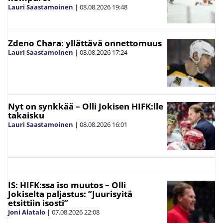
Lauri Saastamoinen
|
08.08.2026
19:48
Zdeno Chara: yllättävä onnettomuus
Lauri Saastamoinen
|
08.08.2026
17:24
Nyt on synkkää – Olli Jokisen HIFK:lle
takaisku
Lauri Saastamoinen
|
08.08.2026
16:01
IS: HIFK:ssa iso muutos – Olli
Jokiselta paljastus: ”Juurisyitä
etsittiin isosti”
Joni Alatalo
|
07.08.2026
22:08