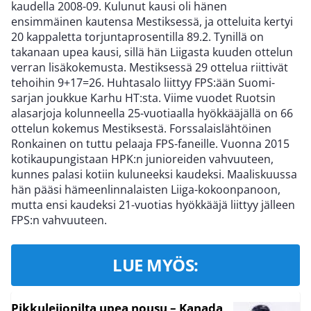
kaudella 2008-09. Kulunut kausi oli hänen
ensimmäinen kautensa Mestiksessä, ja otteluita kertyi
20 kappaletta torjuntaprosentilla 89.2. Tynillä on
takanaan upea kausi, sillä hän Liigasta kuuden ottelun
verran lisäkokemusta. Mestiksessä 29 ottelua riittivät
tehoihin 9+17=26. Huhtasalo liittyy FPS:ään Suomi-
sarjan joukkue Karhu HT:sta. Viime vuodet Ruotsin
alasarjoja kolunneella 25-vuotiaalla hyökkääjällä on 66
ottelun kokemus Mestiksestä. Forssalaislähtöinen
Ronkainen on tuttu pelaaja FPS-faneille. Vuonna 2015
kotikaupungistaan HPK:n junioreiden vahvuuteen,
kunnes palasi kotiin kuluneeksi kaudeksi. Maaliskuussa
hän pääsi hämeenlinnalaisten Liiga-kokoonpanoon,
mutta ensi kaudeksi 21-vuotias hyökkääjä liittyy jälleen
FPS:n vahvuuteen.
LUE MYÖS:
Pikkuleijonilta upea nousu – Kanada