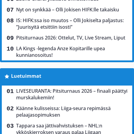
Nyt on synkkää – Olli Jokisen HIFK:lle takaisku
IS: HIFK:ssa iso muutos – Olli Jokiselta paljastus:
”Juurisyitä etsittiin isosti”
Pitsiturnaus 2026: Ottelut, TV, Live Stream, Liput
LA Kings -legenda Anze Kopitarille upea
kunnianosoitus!
Luetuimmat
LIVESEURANTA: Pitsiturnaus 2026 – finaali päättyi
murskalukemiin!
Käänne kulisseissa: Liiga-seura repimässä
pelaajasopimuksen
Tappara saa jättivahvistuksen – NHL:n
ykköskierroksen varaus palaa Liigaan