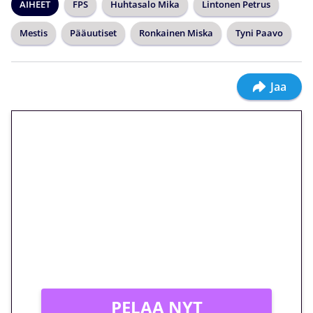
AIHEET
FPS
Huhtasalo Mika
Lintonen Petrus
Mestis
Pääuutiset
Ronkainen Miska
Tyni Paavo
Jaa
🎁 Huipputarjous jatkuu: 10
euron kierrätysvapaa
megakierros Reactoonz-
peliin – vain 1 eurolla!
Peli: Reactoonz
Vain uusille asiakkaille!
PELAA NYT