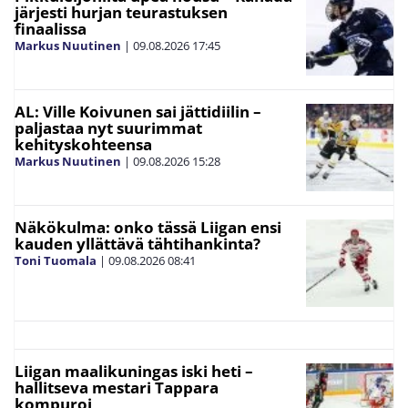
järjesti hurjan teurastuksen
finaalissa
Markus Nuutinen
|
09.08.2026
17:45
AL: Ville Koivunen sai jättidiilin –
paljastaa nyt suurimmat
kehityskohteensa
Markus Nuutinen
|
09.08.2026
15:28
Näkökulma: onko tässä Liigan ensi
kauden yllättävä tähtihankinta?
Toni Tuomala
|
09.08.2026
08:41
Liigan maalikuningas iski heti –
hallitseva mestari Tappara
kompuroi