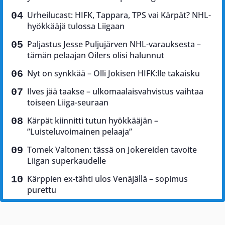
Urheilucast: HIFK, Tappara, TPS vai Kärpät? NHL-
hyökkääjä tulossa Liigaan
Paljastus Jesse Puljujärven NHL-varauksesta –
tämän pelaajan Oilers olisi halunnut
Nyt on synkkää – Olli Jokisen HIFK:lle takaisku
Ilves jää taakse – ulkomaalaisvahvistus vaihtaa
toiseen Liiga-seuraan
Kärpät kiinnitti tutun hyökkääjän –
”Luisteluvoimainen pelaaja”
Tomek Valtonen: tässä on Jokereiden tavoite
Liigan superkaudelle
Kärppien ex-tähti ulos Venäjällä – sopimus
purettu