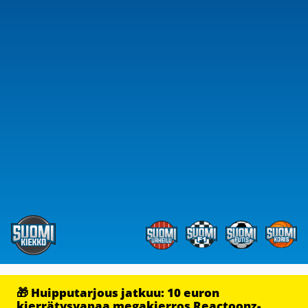
🎁 Huipputarjous jatkuu: 10 euron
kierrätysvapaa megakierros Reactoonz-