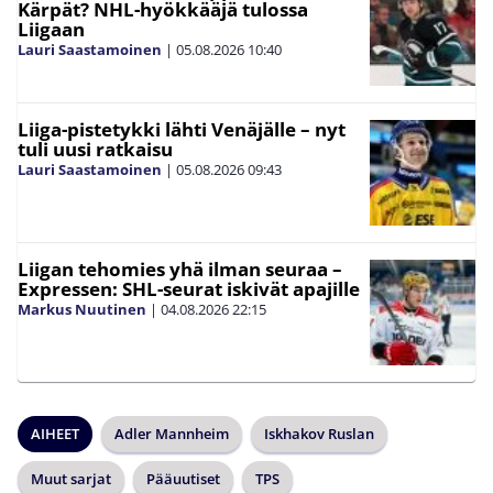
Kärpät? NHL-hyökkääjä tulossa
Liigaan
Lauri Saastamoinen
|
05.08.2026
10:40
Liiga-pistetykki lähti Venäjälle – nyt
tuli uusi ratkaisu
Lauri Saastamoinen
|
05.08.2026
09:43
Liigan tehomies yhä ilman seuraa –
Expressen: SHL-seurat iskivät apajille
Markus Nuutinen
|
04.08.2026
22:15
AIHEET
Adler Mannheim
Iskhakov Ruslan
Muut sarjat
Pääuutiset
TPS