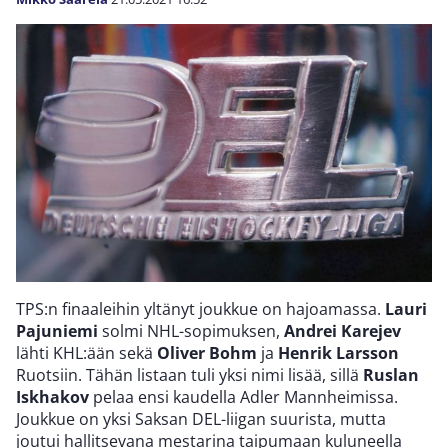
TPS:n finaaleihin yltänyt joukkue on hajoamassa.
Lauri
Pajuniemi
solmi NHL-sopimuksen,
Andrei Karejev
lähti KHL:ään sekä
Oliver Bohm
ja
Henrik Larsson
Ruotsiin. Tähän listaan tuli yksi nimi lisää, sillä
Ruslan
Iskhakov
pelaa ensi kaudella Adler Mannheimissa.
Joukkue on yksi Saksan DEL-liigan suurista, mutta
joutui hallitsevana mestarina taipumaan kuluneella