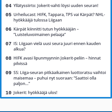
Yllätyssiirto: Jokerit-vahti löysi uuden seuran!
Urheilucast: HIFK, Tappara, TPS vai Kärpät? NHL-
hyökkääjä tulossa Liigaan
Kärpät kiinnitti tutun hyökkääjän –
”Luisteluvoimainen pelaaja”
IS: Liigaan vielä uusi seura juuri ennen kauden
alkua?
HIFK avasi lipunmyynnin Jokerit-peliin – hinnat
pilvissä
SS: Liiga-seuran pitkäaikainen luottoratsu vaihtoi
maisemaa – puhui nyt suoraan: ”Saattoi olla
paljon…”
Jokerit: hyökkääjä ulos!