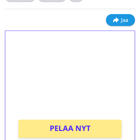
Jaa
1€ = 10€ arvosta
ilmaiskierroksia ilman
kierrätystä!
Talleta 1€
Saat heti 50 ilmaiskierrosta Tuohi 1000 -
peliin (arvo 0,20€ per kierros)!
Ei kierrätysvaatimusta!
PELAA NYT