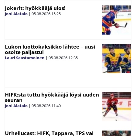
Jokerit: hyökkääjä ulos!
Joni Alatalo
|
05.08.2026
15:25
Lukon luottokaksikko lähtee – uusi
osoite paljastui
Lauri Saastamoinen
|
05.08.2026
12:35
HIFK:sta tuttu hyökkääjä löysi uuden
seuran
Joni Alatalo
|
05.08.2026
11:40
Urheilucast: HIFK, Tappara, TPS vai