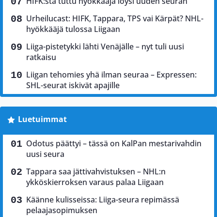
HIFK:sta tuttu hyökkääjä löysi uuden seuran
Urheilucast: HIFK, Tappara, TPS vai Kärpät? NHL-
hyökkääjä tulossa Liigaan
Liiga-pistetykki lähti Venäjälle – nyt tuli uusi
ratkaisu
Liigan tehomies yhä ilman seuraa – Expressen:
SHL-seurat iskivät apajille
Luetuimmat
Odotus päättyi – tässä on KalPan mestarivahdin
uusi seura
Tappara saa jättivahvistuksen – NHL:n
ykköskierroksen varaus palaa Liigaan
Käänne kulisseissa: Liiga-seura repimässä
pelaajasopimuksen