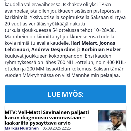
kaudella välierävaiheessa. Iskhakov oli yksi TPS:n
avainpelaajista ollen joukkueen sisäisen pistepörssin
kärkinimiä. Yksivuotisella sopimuksella Saksaan siirtyvä
20-vuotias venäläishyökkääjä nakutti
turkulaisjoukkueessa 54 ottelussa tehot 10+28=38.
Mannheim on kiinnittänyt joukkueeseensa todella
kovia nimiä tulevalle kaudelle.
Ilari Melart
,
Joonas
Lehtivuori
,
Andrew Desjardins
ja
Korbinian Holzer
kuuluvat joukkueen kokoonpanoon. Ensi kauden
ryhmityksessä on lähes 700 NHL-ottelun, noin 400 KHL-
ottelun ja 200 MM-kisaottelun kokemus. Saksan tämän
vuoden MM-ryhmässä on viisi Mannheimin pelaajaa.
LUE MYÖS:
MTV: Veli-Matti Savinainen paljasti
karun diagnoosin vammastaan –
lääkäriltä pysäyttävä arvio
Markus Nuutinen
|
05.08.2026
22:25