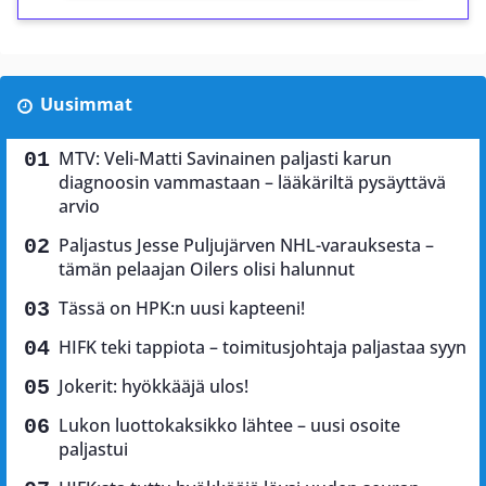
Uusimmat
MTV: Veli-Matti Savinainen paljasti karun
diagnoosin vammastaan – lääkäriltä pysäyttävä
arvio
Paljastus Jesse Puljujärven NHL-varauksesta –
tämän pelaajan Oilers olisi halunnut
Tässä on HPK:n uusi kapteeni!
HIFK teki tappiota – toimitusjohtaja paljastaa syyn
Jokerit: hyökkääjä ulos!
Lukon luottokaksikko lähtee – uusi osoite
paljastui