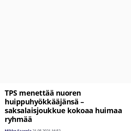
TPS menettää nuoren
huippuhyökkääjänsä –
saksalaisjoukkue kokoaa huimaa
ryhmää
Mikko Saarela
21.05.2021
16:52