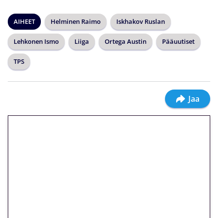
AIHEET
Helminen Raimo
Iskhakov Ruslan
Lehkonen Ismo
Liiga
Ortega Austin
Pääuutiset
TPS
Jaa
🎁 Huipputarjous jatkuu: 10
euron kierrätysvapaa
megakierros Reactoonz-
peliin – vain 1 eurolla!
Peli: Reactoonz