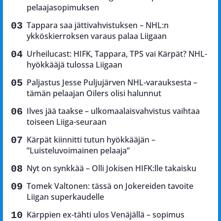
pelaajasopimuksen
Tappara saa jättivahvistuksen – NHL:n
ykköskierroksen varaus palaa Liigaan
Urheilucast: HIFK, Tappara, TPS vai Kärpät? NHL-
hyökkääjä tulossa Liigaan
Paljastus Jesse Puljujärven NHL-varauksesta –
tämän pelaajan Oilers olisi halunnut
Ilves jää taakse – ulkomaalaisvahvistus vaihtaa
toiseen Liiga-seuraan
Kärpät kiinnitti tutun hyökkääjän –
”Luisteluvoimainen pelaaja”
Nyt on synkkää – Olli Jokisen HIFK:lle takaisku
Tomek Valtonen: tässä on Jokereiden tavoite
Liigan superkaudelle
Kärppien ex-tähti ulos Venäjällä – sopimus