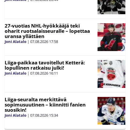
27-vuotias NHL-hyökkääjä teki
oharit ruotsalaisseuralle – lopettaa
uransa yllättäen
Joni Alatalo
|
07.08.2026
17:58
Liiga-paikkaa tavoitellut Ketterä:
lopullinen ratkaisu julki!
Joni Alatalo
|
07.08.2026
16:11
Liiga-seuralta merkittävä
sopimusuutinen – kiinnitti fanien
suosikin!
Joni Alatalo
|
07.08.2026
15:34