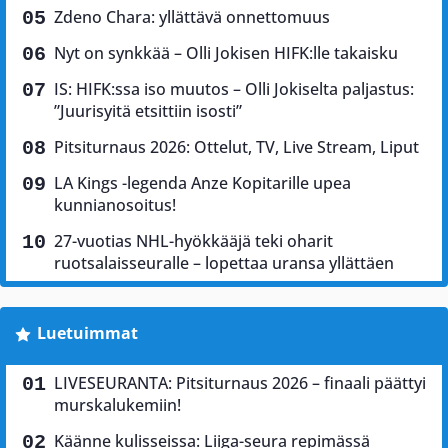
Zdeno Chara: yllättävä onnettomuus
Nyt on synkkää – Olli Jokisen HIFK:lle takaisku
IS: HIFK:ssa iso muutos – Olli Jokiselta paljastus:
”Juurisyitä etsittiin isosti”
Pitsiturnaus 2026: Ottelut, TV, Live Stream, Liput
LA Kings -legenda Anze Kopitarille upea
kunnianosoitus!
27-vuotias NHL-hyökkääjä teki oharit
ruotsalaisseuralle – lopettaa uransa yllättäen
Luetuimmat
LIVESEURANTA: Pitsiturnaus 2026 – finaali päättyi
murskalukemiin!
Käänne kulisseissa: Liiga-seura repimässä