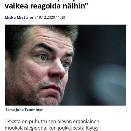
vaikea reagoida näihin”
Miska Miettinen
19.12.2020
11:40
Kuva:
Juha Tamminen
TPS:stä on puhuttu sen olevan eräänlainen
muukalaislegioona, kun joukkueesta löytyy