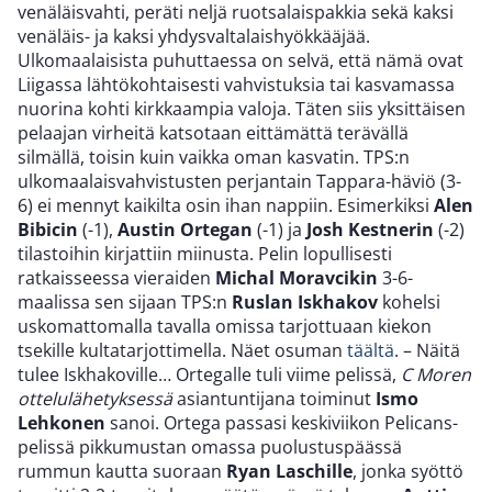
venäläisvahti, peräti neljä ruotsalaispakkia sekä kaksi
venäläis- ja kaksi yhdysvaltalaishyökkääjää.
Ulkomaalaisista puhuttaessa on selvä, että nämä ovat
Liigassa lähtökohtaisesti vahvistuksia tai kasvamassa
nuorina kohti kirkkaampia valoja. Täten siis yksittäisen
pelaajan virheitä katsotaan eittämättä terävällä
silmällä, toisin kuin vaikka oman kasvatin. TPS:n
ulkomaalaisvahvistusten perjantain Tappara-häviö (3-
6) ei mennyt kaikilta osin ihan nappiin. Esimerkiksi
Alen
Bibicin
(-1),
Austin Ortegan
(-1) ja
Josh Kestnerin
(-2)
tilastoihin kirjattiin miinusta. Pelin lopullisesti
ratkaisseessa vieraiden
Michal Moravcikin
3-6-
maalissa sen sijaan TPS:n
Ruslan Iskhakov
kohelsi
uskomattomalla tavalla omissa tarjottuaan kiekon
tsekille kultatarjottimella. Näet osuman
täältä
. – Näitä
tulee Iskhakoville… Ortegalle tuli viime pelissä,
C Moren
ottelulähetyksessä
asiantuntijana toiminut
Ismo
Lehkonen
sanoi. Ortega passasi keskiviikon Pelicans-
pelissä pikkumustan omassa puolustuspäässä
rummun kautta suoraan
Ryan Laschille
, jonka syöttö