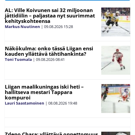
AL: Ville Koivunen sai 32 miljoonan
jättidiilin – paljastaa nyt suurimmat
kehityskohteensa
Markus Nuutinen
|
09.08.2026
15:28
Näkökulma: onko tässä Liigan ensi
kauden yllättävä tähtihankinta?
Toni Tuomala
|
09.08.2026
08:41
Liigan maalikuningas iski heti –
hallitseva mestari Tappara
kompuroi
Lauri Saastamoinen
|
08.08.2026
19:48
Zdeno Chara: yllättävä onnettomuus