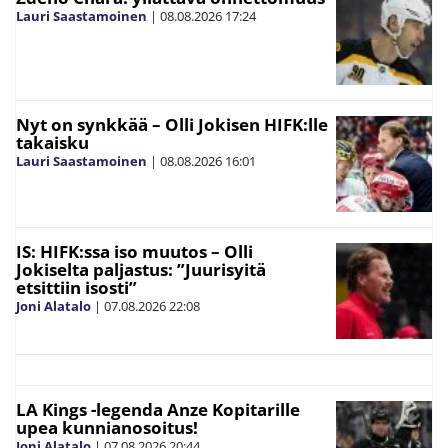
Lauri Saastamoinen
|
08.08.2026
17:24
Nyt on synkkää – Olli Jokisen HIFK:lle
takaisku
Lauri Saastamoinen
|
08.08.2026
16:01
IS: HIFK:ssa iso muutos – Olli
Jokiselta paljastus: ”Juurisyitä
etsittiin isosti”
Joni Alatalo
|
07.08.2026
22:08
LA Kings -legenda Anze Kopitarille
upea kunnianosoitus!
Joni Alatalo
|
07.08.2026
20:44