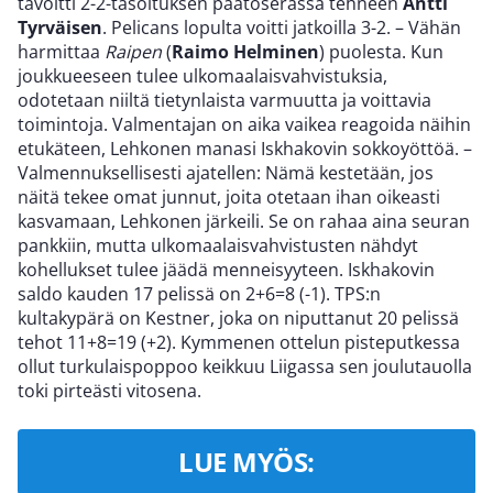
tavoitti 2-2-tasoituksen päätöserässä tehneen
Antti
Tyrväisen
. Pelicans lopulta voitti jatkoilla 3-2. – Vähän
harmittaa
Raipen
(
Raimo Helminen
) puolesta. Kun
joukkueeseen tulee ulkomaalaisvahvistuksia,
odotetaan niiltä tietynlaista varmuutta ja voittavia
toimintoja. Valmentajan on aika vaikea reagoida näihin
etukäteen, Lehkonen manasi Iskhakovin sokkoyöttöä. –
Valmennuksellisesti ajatellen: Nämä kestetään, jos
näitä tekee omat junnut, joita otetaan ihan oikeasti
kasvamaan, Lehkonen järkeili. Se on rahaa aina seuran
pankkiin, mutta ulkomaalaisvahvistusten nähdyt
kohellukset tulee jäädä menneisyyteen. Iskhakovin
saldo kauden 17 pelissä on 2+6=8 (-1). TPS:n
kultakypärä on Kestner, joka on niputtanut 20 pelissä
tehot 11+8=19 (+2). Kymmenen ottelun pisteputkessa
ollut turkulaispoppoo keikkuu Liigassa sen joulutauolla
toki pirteästi vitosena.
LUE MYÖS: