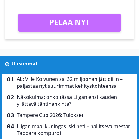
Vain uusille asiakkaille!
PELAA NYT
Uusimmat
AL: Ville Koivunen sai 32 miljoonan jättidiilin –
paljastaa nyt suurimmat kehityskohteensa
Näkökulma: onko tässä Liigan ensi kauden
yllättävä tähtihankinta?
Tampere Cup 2026: Tulokset
Liigan maalikuningas iski heti – hallitseva mestari
Tappara kompuroi