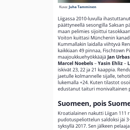
Kuva:
Juha Tamminen
Liigassa 2010-luvulla ihastuttanu
päättyneellä sesongilla Saksan pä
maan pelimies sijoittui tasokkaan
Voiton kuittasi Münchenin kanada
Kummallakin laidalla viihtyvä Re
kaikkiaan 49 pinnaa, Fischtown P
maajoukkuehyökkääjä
Jan Urbas
Marcel Noebels
–
Yasin Ehliz
–
L
iskivät 23, 22 ja 21 kaappia. Rendu
jaetulle kolmannelle sijalle, tehot
lukemalla +24. Kuten tilastot osoi
edustanut taituri monivaltainen p
Suomeen, pois Suom
Kroatialainen nakutti Liigan 111 
pudotuspeliottelun saldoksi jäi 3
syksyllä 2017. Sen jälkeen pelaa