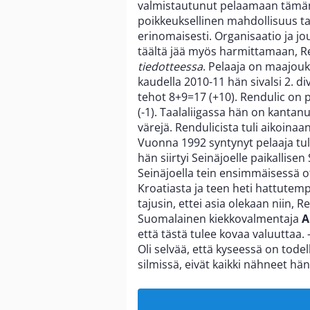
valmistautunut pelaamaan tämän 
poikkeuksellinen mahdollisuus tar
erinomaisesti. Organisaatio ja j
täältä jää myös harmittamaan, R
tiedotteessa
. Pelaaja on maajouk
kaudella 2010-11 hän sivalsi 2. d
tehot 8+9=17 (+10). Rendulic on
(-1). Taalaliigassa hän on kanta
värejä. Rendulicista tuli aikoin
Vuonna 1992 syntynyt pelaaja tul
hän siirtyi Seinäjoelle paikallisen 
Seinäjoella tein ensimmäisessä ot
Kroatiasta ja teen heti hattute
tajusin, ettei asia olekaan niin, 
Suomalainen kiekkovalmentaja
A
että tästä tulee kovaa valuuttaa. 
Oli selvää, että kyseessä on todel
silmissä, eivät kaikki nähneet hä