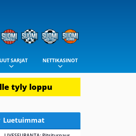
UUT SARJAT
NETTIKASINOT
le tyly loppu
Luetuimmat
LIVESEURANTA: Pitsiturnaus