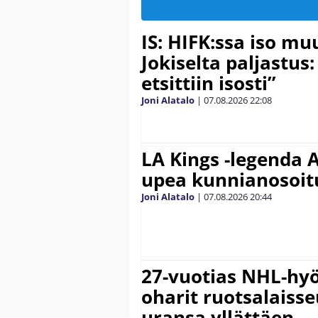
IS: HIFK:ssa iso muu
Jokiselta paljastus:
etsittiin isosti”
Joni Alatalo
|
07.08.2026
22:08
LA Kings -legenda A
upea kunnianosoit
Joni Alatalo
|
07.08.2026
20:44
27-vuotias NHL-hyö
oharit ruotsalaisse
uransa yllättäen