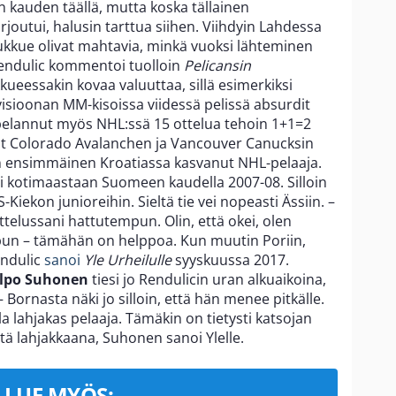
kauden täällä, mutta koska tällainen
joutui, halusin tarttua siihen. Viihdyin Lahdessa
oukkue olivat mahtavia, minkä vuoksi lähteminen
endulic kommentoi tuolloin
Pelicansin
kueessakin kovaa valuuttaa, sillä esimerkiksi
ivisioonan MM-kisoissa viidessä pelissä absurdit
 pelannut myös NHL:ssä 15 ottelua tehoin 1+1=2
nut Colorado Avalanchen ja Vancouver Canucksin
aan ensimmäinen Kroatiassa kasvanut NHL-pelaaja.
i kotimaastaan Suomeen kaudella 2007-08. Silloin
S-Kiekon junioreihin. Sieltä tie vei nopeasti Ässiin. –
telussani hattutempun. Olin, että okei, olen
mpun – tämähän on helppoa. Kun muutin Poriin,
Rendulic
sanoi
Yle Urheilulle
syyskuussa 2017.
lpo Suhonen
tiesi jo Rendulicin uran alkuaikoina,
– Bornasta näki jo silloin, että hän menee pitkälle.
la lahjakas pelaaja. Tämäkin on tietysti katsojan
ntä lahjakkaana, Suhonen sanoi Ylelle.
LUE MYÖS: