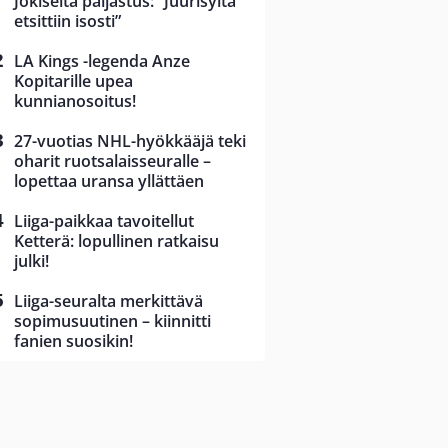
Jokiselta paljastus: ”Juurisyitä
etsittiin isosti”
LA Kings -legenda Anze
Kopitarille upea
kunnianosoitus!
27-vuotias NHL-hyökkääjä teki
oharit ruotsalaisseuralle –
lopettaa uransa yllättäen
Liiga-paikkaa tavoitellut
Ketterä: lopullinen ratkaisu
julki!
Liiga-seuralta merkittävä
sopimusuutinen – kiinnitti
fanien suosikin!