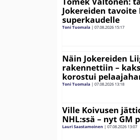
Tomek Valtonen: t
Jokereiden tavoite 
superkaudelle
Toni Tuomala
|
07.08.2026
15:17
Näin Jokereiden Li
rakennettiin – kak
korostui pelaajaha
Toni Tuomala
|
07.08.2026
13:18
Ville Koivusen jätt
NHL:ssä – nyt GM p
Lauri Saastamoinen
|
07.08.2026
13:07