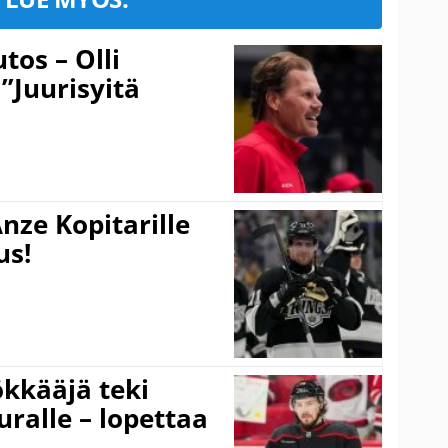
tos – Olli
 ”Juurisyitä
nze Kopitarille
us!
kkääjä teki
uralle – lopettaa