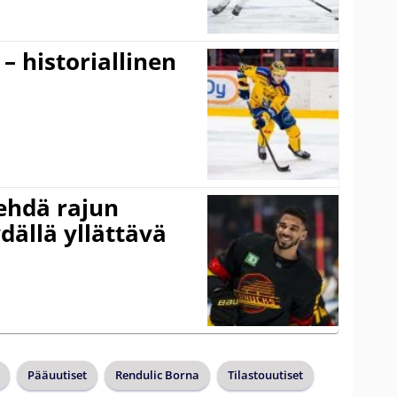
 – historiallinen
ehdä rajun
dällä yllättävä
Pääuutiset
Rendulic Borna
Tilastouutiset