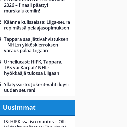
2026 – finaali päättyi
murskalukemiin!
Käänne kulisseissa: Liiga-seura
repimässä pelaajasopimuksen
Tappara saa jättivahvistuksen
– NHL:n ykköskierroksen
varaus palaa Liigaan
Urheilucast: HIFK, Tappara,
TPS vai Kärpät? NHL-
hyökkääjä tulossa Liigaan
Yllätyssiirto: Jokerit-vahti löysi
uuden seuran!
Uusimmat
IS: HIFK:ssa iso muutos – Olli