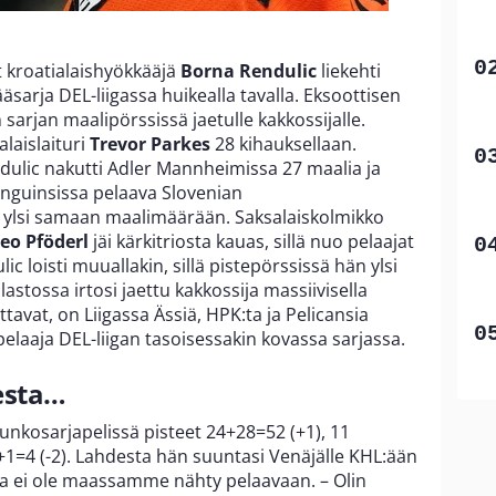
t kroatialaishyökkääjä
Borna Rendulic
liekehti
äsarja DEL-liigassa huikealla tavalla. Eksoottisen
 sarjan maalipörssissä jaetulle kakkossijalle.
laislaituri
Trevor Parkes
28 kihauksellaan.
ndulic nakutti Adler Mannheimissa 27 maalia ja
inguinsissa pelaava Slovenian
ylsi samaan maalimäärään. Saksalaiskolmikko
eo Pföderl
jäi kärkitriosta kauas, sillä nuo pelaajat
lic loisti muuallakin, sillä pistepörssissä hän ylsi
ilastossa irtosi jaettu kakkossija massiivisella
ttavat, on Liigassa Ässiä, HPK:ta ja Pelicansia
elaaja DEL-liigan tasoisessakin kovassa sarjassa.
esta…
runkosarjapelissä pisteet 24+28=52 (+1), 11
+1=4 (-2). Lahdesta hän suuntasi Venäjälle KHL:ään
jaa ei ole maassamme nähty pelaavaan. – Olin