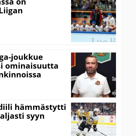
ässä on
Liigan
iga-joukkue
si ominaisuutta
nkinnoissa
idiili hämmästytti
aljasti syyn