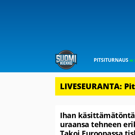
PITSITURNAUS
PE 
LIVESEURANTA: Pits
Ihan käsittämätöntä
uraansa tehneen eri
Takoi Euroopassa tisk