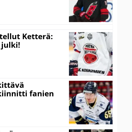
tellut Ketterä:
julki!
kittävä
innitti fanien