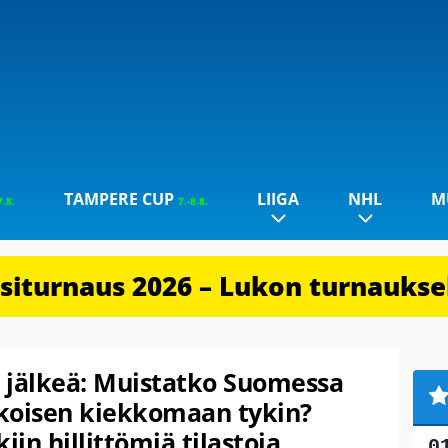
TAMPERE CUP
LIIGA
NHL
M
7.8.
7.-8.8.
iturnaus 2026 – Lukon turnauksel
 jälkeä: Muistatko Suomessa
koisen kiekkomaan tykin?
iin hillittömiä tilastoja