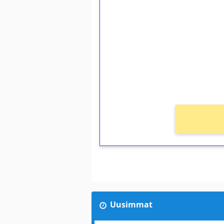
kierrätystä!
Talleta 1€
Saat heti 50 ilmaiskierr
kierros)!
Ei kierrätysvaatimusta!
Uusimmat