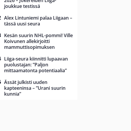
2026 – Jokereiden Liiga-
joukkue testissä
Alex Lintuniemi palaa Liigaan –
tässä uusi seura
Kesän suurin NHL-pommi! Ville
Koivunen allekirjoitti
mammuttisopimuksen
Liiga-seura kiinnitti lupaavan
puolustajan: ”Paljon
mittaamatonta potentiaalia”
Ässät julkisti uuden
kapteeninsa – ”Urani suurin
kunnia”