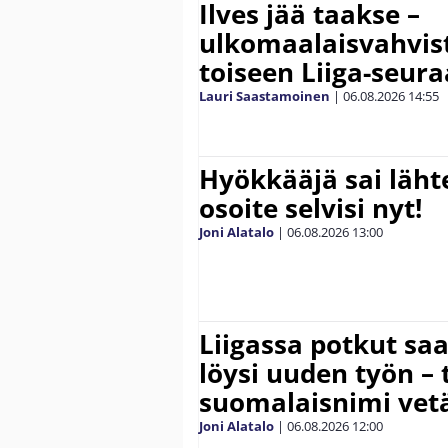
Ilves jää taakse –
ulkomaalaisvahvis
toiseen Liiga-seur
Lauri Saastamoinen
|
06.08.2026
14:55
Hyökkääjä sai lähte
osoite selvisi nyt!
Joni Alatalo
|
06.08.2026
13:00
Liigassa potkut sa
löysi uuden työn – 
suomalaisnimi vetä
Joni Alatalo
|
06.08.2026
12:00