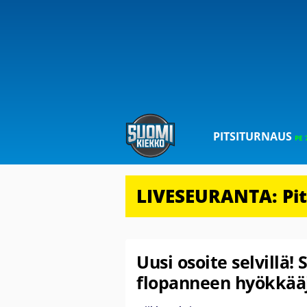
PITSITURNAUS
PE 
LIVESEURANTA: Pits
Uusi osoite selvillä
flopanneen hyökkää