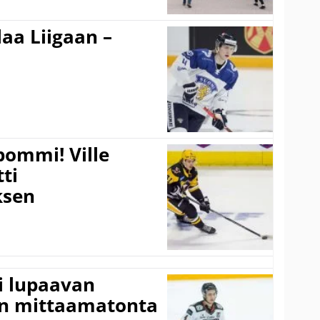
aa Liigaan –
pommi! Ville
tti
sen
ti lupaavan
on mittaamatonta