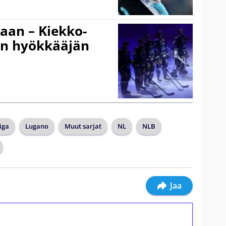
gaan – Kiekko-
en hyökkääjän
iga
Lugano
Muut sarjat
NL
NLB
Jaa
ilmaiskierroksia ilman