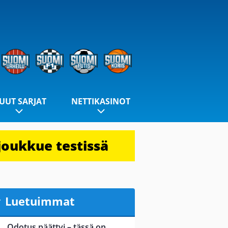
UUT SARJAT
NETTIKASINOT
joukkue testissä
Luetuimmat
Odotus päättyi – tässä on