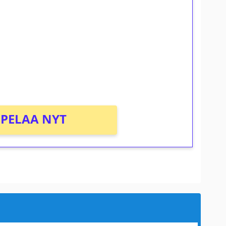
osta Tuohi 1000 -peliin (arvo 0,20€ per
PELAA NYT