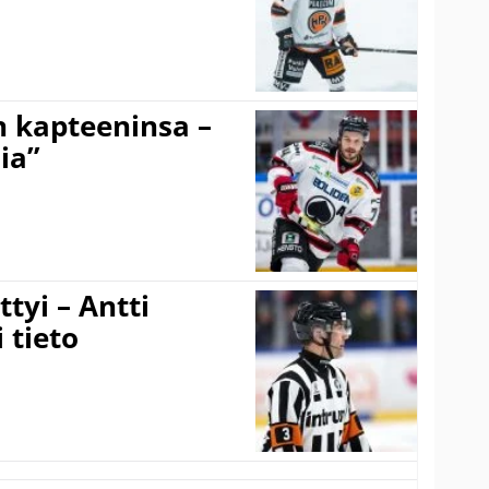
n kapteeninsa –
ia”
tyi – Antti
 tieto