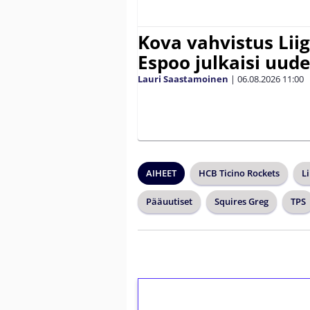
Kova vahvistus Lii
Espoo julkaisi uud
Lauri Saastamoinen
|
06.08.2026
11:00
AIHEET
HCB Ticino Rockets
Li
Pääuutiset
Squires Greg
TPS
1€ = 10€ arvosta 