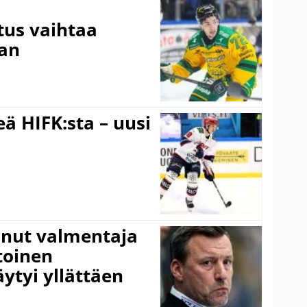
tus vaihtaa
aan
ä HIFK:sta – uusi
anut valmentaja
toinen
ytyi yllättäen