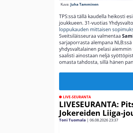
Kuva:
Juha Tamminen
TPS:ssä tällä kaudella heikosti es
joukkueen. 31-vuotias Yhdysvalto
loppukauden mittaisen sopimuk
Sveitsiläisseuraa valmentaa
Sam
sarjaporrasta alempana NLB:ssä 
yhdysvaltalainen pelasi aiemmin t
saalisti ainostaan neljä syöttöpi
omasta tahdosta, sillä hänen panok
LIVE-SEURANTA
LIVESEURANTA: Pits
Jokereiden Liiga-jo
Toni Tuomala
|
06.08.2026
23:37