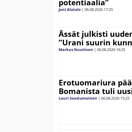
potentiaalia”
Joni Alatalo
|
06.08.2026
17:25
Ässät julkisti uude
”Urani suurin kunn
Markus Nuutinen
|
06.08.2026
16:25
Erotuomariura päät
Bomanista tuli uusi
Lauri Saastamoinen
|
06.08.2026
15:25