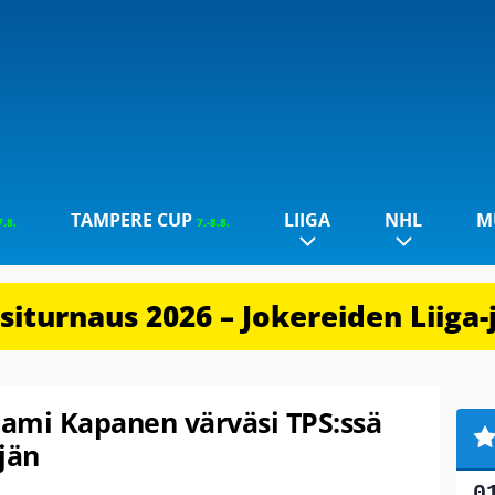
TAMPERE CUP
LIIGA
NHL
M
7.8.
7.-8.8.
iturnaus 2026 – Jokereiden Liiga-
! Sami Kapanen värväsi TPS:ssä
jän