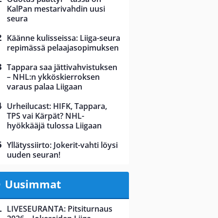
KalPan mestarivahdin uusi
seura
Käänne kulisseissa: Liiga-seura
repimässä pelaajasopimuksen
Tappara saa jättivahvistuksen
– NHL:n ykköskierroksen
varaus palaa Liigaan
Urheilucast: HIFK, Tappara,
TPS vai Kärpät? NHL-
hyökkääjä tulossa Liigaan
Yllätyssiirto: Jokerit-vahti löysi
uuden seuran!
Uusimmat
LIVESEURANTA: Pitsiturnaus