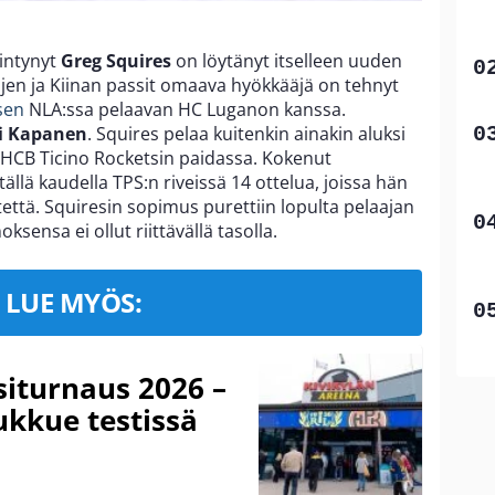
iintynyt
Greg Squires
on löytänyt itselleen uuden
jen ja Kiinan passit omaava hyökkääjä on tehnyt
sen
NLA:ssa pelaavan HC Luganon kanssa.
i Kapanen
. Squires pelaa kuitenkin ainakin aluksi
HCB Ticino Rocketsin paidassa. Kokenut
ällä kaudella TPS:n riveissä 14 ottelua, joissa hän
stettä. Squiresin sopimus purettiin lopulta pelaajan
sensa ei ollut riittävällä tasolla.
LUE MYÖS:
iturnaus 2026 –
ukkue testissä