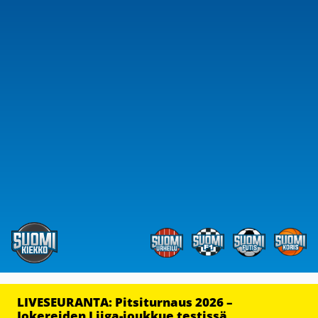
LIVESEURANTA: Pitsiturnaus 2026 –
Jokereiden Liiga-joukkue testissä