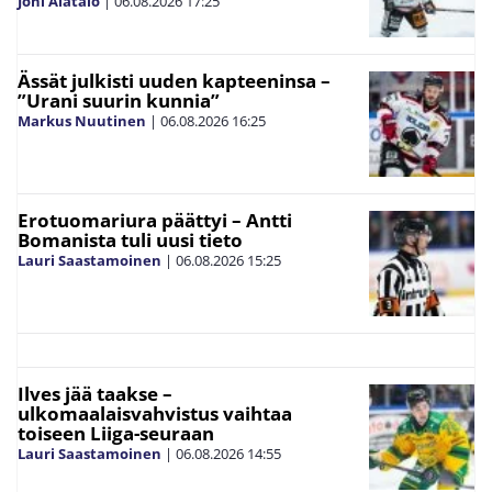
Joni Alatalo
|
06.08.2026
17:25
Ässät julkisti uuden kapteeninsa –
”Urani suurin kunnia”
Markus Nuutinen
|
06.08.2026
16:25
Erotuomariura päättyi – Antti
Bomanista tuli uusi tieto
Lauri Saastamoinen
|
06.08.2026
15:25
Ilves jää taakse –
ulkomaalaisvahvistus vaihtaa
toiseen Liiga-seuraan
Lauri Saastamoinen
|
06.08.2026
14:55