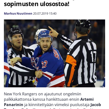
sopimusten ulosostoa!
Markus Nuutinen
20.07.2019
15:40
New York Rangers on ajautunut ongelmiin
palkkakattonsa kanssa hankittuaan ensin
Artemi
Panarinin
ja kiinnitettyään viimeksi puolustaja
Jacob