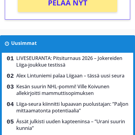
PELAA NYT
Uusimmat
LIVESEURANTA: Pitsiturnaus 2026 – Jokereiden
Liiga-joukkue testissä
Alex Lintuniemi palaa Liigaan – tässä uusi seura
Kesän suurin NHL-pommi! Ville Koivunen
allekirjoitti mammuttisopimuksen
Liiga-seura kiinnitti lupaavan puolustajan: ”Paljon
mittaamatonta potentiaalia”
Ässät julkisti uuden kapteeninsa – ”Urani suurin
kunnia”