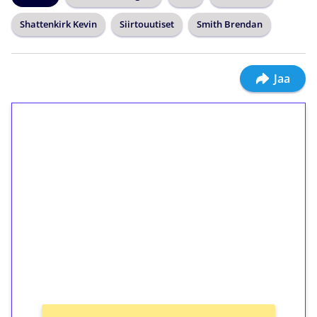
Shattenkirk Kevin
Siirtouutiset
Smith Brendan
Jaa
1€ = 10€ arvosta
ilmaiskierroksia ilman
kierrätystä!
Talleta 1€
Saat heti 50 ilmaiskierrosta Tuohi 1000 -
peliin (arvo 0,20€ per kierros)!
Ei kierrätysvaatimusta!