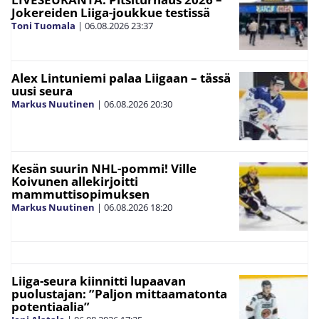
Jokereiden Liiga-joukkue testissä
Toni Tuomala
|
06.08.2026
23:37
Alex Lintuniemi palaa Liigaan – tässä
uusi seura
Markus Nuutinen
|
06.08.2026
20:30
Kesän suurin NHL-pommi! Ville
Koivunen allekirjoitti
mammuttisopimuksen
Markus Nuutinen
|
06.08.2026
18:20
Liiga-seura kiinnitti lupaavan
puolustajan: ”Paljon mittaamatonta
potentiaalia”