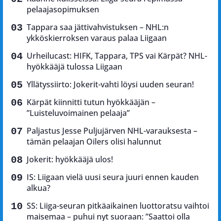
pelaajasopimuksen
Tappara saa jättivahvistuksen – NHL:n
ykköskierroksen varaus palaa Liigaan
Urheilucast: HIFK, Tappara, TPS vai Kärpät? NHL-
hyökkääjä tulossa Liigaan
Yllätyssiirto: Jokerit-vahti löysi uuden seuran!
Kärpät kiinnitti tutun hyökkääjän –
”Luisteluvoimainen pelaaja”
Paljastus Jesse Puljujärven NHL-varauksesta –
tämän pelaajan Oilers olisi halunnut
Jokerit: hyökkääjä ulos!
IS: Liigaan vielä uusi seura juuri ennen kauden
alkua?
SS: Liiga-seuran pitkäaikainen luottoratsu vaihtoi
maisemaa – puhui nyt suoraan: ”Saattoi olla