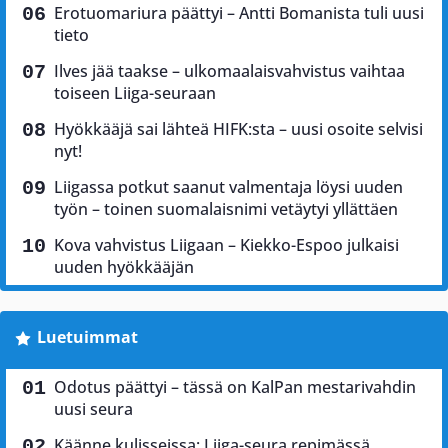
Erotuomariura päättyi – Antti Bomanista tuli uusi
tieto
Ilves jää taakse – ulkomaalaisvahvistus vaihtaa
toiseen Liiga-seuraan
Hyökkääjä sai lähteä HIFK:sta – uusi osoite selvisi
nyt!
Liigassa potkut saanut valmentaja löysi uuden
työn – toinen suomalaisnimi vetäytyi yllättäen
Kova vahvistus Liigaan – Kiekko-Espoo julkaisi
uuden hyökkääjän
Luetuimmat
Odotus päättyi – tässä on KalPan mestarivahdin
uusi seura
Käänne kulisseissa: Liiga-seura repimässä