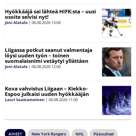
Hyökkääjä sai lähteä HIFK:sta – uusi
osoite selvisi nyt!
Joni Alatalo
|
06.08.2026
13:00
Liigassa potkut saanut valmentaja
löysi uuden työn – toinen
suomalaisnimi vetäytyi yllättäen
Joni Alatalo
|
06.08.2026
12:00
Kova vahvistus Liigaan – Kiekko-
Espoo julkaisi uuden hyökkääjän
Lauri Saastamoinen
|
06.08.2026
11:00
AIHEET
New York Rangers
NHL
Pääuutiset