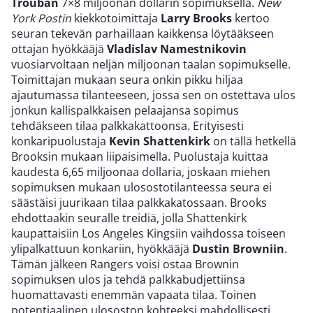
Trouban
7×8 miljoonan dollarin sopimuksella.
New
York Postin
kiekkotoimittaja
Larry Brooks
kertoo
seuran tekevän parhaillaan kaikkensa löytääkseen
ottajan hyökkääjä
Vladislav Namestnikovin
vuosiarvoltaan neljän miljoonan taalan sopimukselle.
Toimittajan mukaan seura onkin pikku hiljaa
ajautumassa tilanteeseen, jossa sen on ostettava ulos
jonkun kallispalkkaisen pelaajansa sopimus
tehdäkseen tilaa palkkakattoonsa. Erityisesti
konkaripuolustaja
Kevin Shattenkirk
on tällä hetkellä
Brooksin mukaan liipaisimella. Puolustaja kuittaa
kaudesta 6,65 miljoonaa dollaria, joskaan miehen
sopimuksen mukaan ulosostotilanteessa seura ei
säästäisi juurikaan tilaa palkkakatossaan. Brooks
ehdottaakin seuralle treidiä, jolla Shattenkirk
kaupattaisiin Los Angeles Kingsiin vaihdossa toiseen
ylipalkattuun konkariin, hyökkääjä
Dustin Browniin
.
Tämän jälkeen Rangers voisi ostaa Brownin
sopimuksen ulos ja tehdä palkkabudjettiinsa
huomattavasti enemmän vapaata tilaa. Toinen
potentiaalinen ulososton kohteeksi mahdollisesti