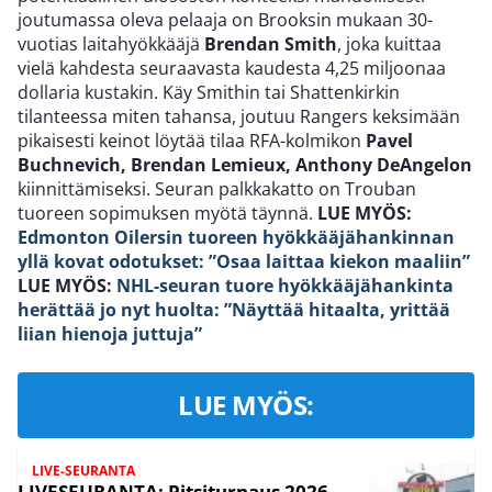
joutumassa oleva pelaaja on Brooksin mukaan 30-
vuotias laitahyökkääjä
Brendan Smith
, joka kuittaa
vielä kahdesta seuraavasta kaudesta 4,25 miljoonaa
dollaria kustakin. Käy Smithin tai Shattenkirkin
tilanteessa miten tahansa, joutuu Rangers keksimään
pikaisesti keinot löytää tilaa RFA-kolmikon
Pavel
Buchnevich, Brendan Lemieux, Anthony DeAngelon
kiinnittämiseksi. Seuran palkkakatto on Trouban
tuoreen sopimuksen myötä täynnä.
LUE MYÖS:
Edmonton Oilersin tuoreen hyökkääjähankinnan
yllä kovat odotukset: ”Osaa laittaa kiekon maaliin”
LUE MYÖS:
NHL-seuran tuore hyökkääjähankinta
herättää jo nyt huolta: ”Näyttää hitaalta, yrittää
liian hienoja juttuja”
LUE MYÖS:
LIVE-SEURANTA
LIVESEURANTA: Pitsiturnaus 2026 –