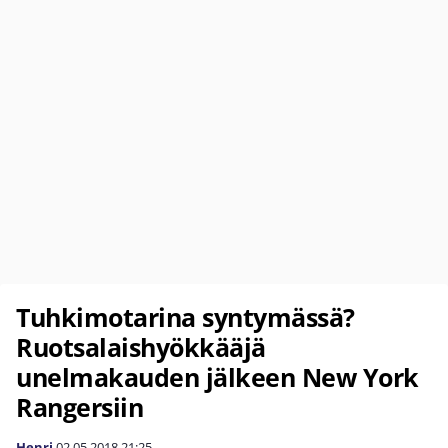
Tuhkimotarina syntymässä?
Ruotsalaishyökkääjä
unelmakauden jälkeen New York
Rangersiin
Henri
02.05.2018
21:25