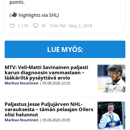
points.
(
highlights via SHL)
1,178
39
5:00 PM · May 2, 2018
LUE MYÖS:
MTV: Veli-Matti Savinainen paljasti
karun diagnoosin vammastaan –
lääkäriltä pysäyttävä arvio
Markus Nuutinen
|
05.08.2026
22:25
Paljastus Jesse Puljujärven NHL-
varauksesta – tämän pelaajan Oilers
olisi halunnut
Markus Nuutinen
|
05.08.2026
20:05