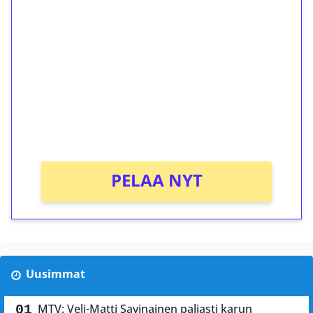
ilmaiskierroksia ilman
kierrätystä!
Talleta 1€
Saat heti 50 ilmaiskierrosta Tuohi 1000 -
peliin (arvo 0,20€ per kierros)!
Ei kierrätysvaatimusta!
PELAA NYT
Uusimmat
MTV: Veli-Matti Savinainen paljasti karun