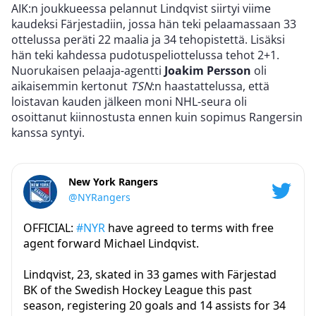
AIK:n joukkueessa pelannut Lindqvist siirtyi viime
kaudeksi Färjestadiin, jossa hän teki pelaamassaan 33
ottelussa peräti 22 maalia ja 34 tehopistettä. Lisäksi
hän teki kahdessa pudotuspeliottelussa tehot 2+1.
Nuorukaisen pelaaja-agentti
Joakim Persson
oli
aikaisemmin kertonut
TSN
:n haastattelussa, että
loistavan kauden jälkeen moni NHL-seura oli
osoittanut kiinnostusta ennen kuin sopimus Rangersin
kanssa syntyi.
New York Rangers
@NYRangers
OFFICIAL:
#NYR
have agreed to terms with free
agent forward Michael Lindqvist.
Lindqvist, 23, skated in 33 games with Färjestad
BK of the Swedish Hockey League this past
season, registering 20 goals and 14 assists for 34