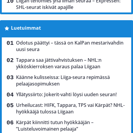
Liigan tehomies yhä ilman seuraa – Expressen:
SHL-seurat iskivät apajille
Luetuimmat
Odotus päättyi – tässä on KalPan mestarivahdin
uusi seura
Tappara saa jättivahvistuksen – NHL:n
ykköskierroksen varaus palaa Liigaan
Käänne kulisseissa: Liiga-seura repimässä
pelaajasopimuksen
Yllätyssiirto: Jokerit-vahti löysi uuden seuran!
Urheilucast: HIFK, Tappara, TPS vai Kärpät? NHL-
hyökkääjä tulossa Liigaan
Kärpät kiinnitti tutun hyökkääjän –
”Luisteluvoimainen pelaaja”