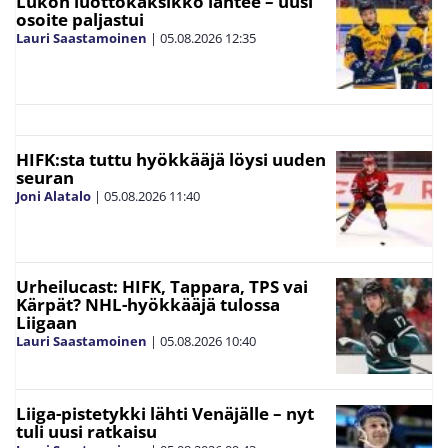
Lukon luottokaksikko lähtee – uusi
osoite paljastui
Lauri Saastamoinen
|
05.08.2026
12:35
HIFK:sta tuttu hyökkääjä löysi uuden
seuran
Joni Alatalo
|
05.08.2026
11:40
Urheilucast: HIFK, Tappara, TPS vai
Kärpät? NHL-hyökkääjä tulossa
Liigaan
Lauri Saastamoinen
|
05.08.2026
10:40
Liiga-pistetykki lähti Venäjälle – nyt
tuli uusi ratkaisu