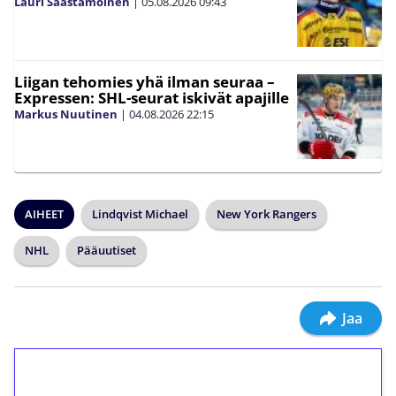
Lauri Saastamoinen
|
05.08.2026
09:43
Liigan tehomies yhä ilman seuraa –
Expressen: SHL-seurat iskivät apajille
Markus Nuutinen
|
04.08.2026
22:15
AIHEET
Lindqvist Michael
New York Rangers
NHL
Pääuutiset
Jaa
1€ = 10€ arvosta