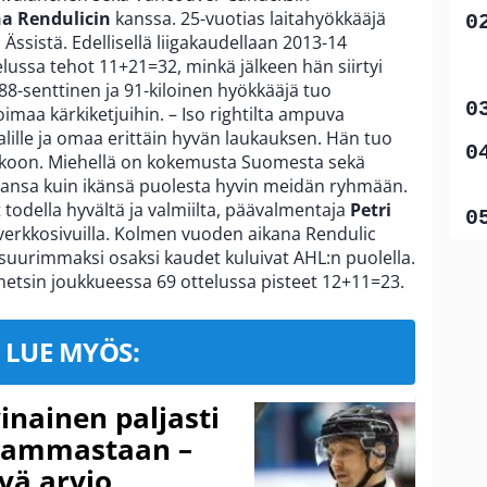
a Rendulicin
kanssa. 25-vuotias laitahyökkääjä
Ässistä. Edellisellä liigakaudellaan 2013-14
elussa tehot 11+21=32, minkä jälkeen hän siirtyi
8-senttinen ja 91-kiloinen hyökkääjä tuo
oimaa kärkiketjuihin. – Iso rightilta ampuva
lille ja omaa erittäin hyvän laukauksen. Hän tuo
ekoon. Miehellä on kokemusta Suomesta sekä
onansa kuin ikänsä puolesta hyvin meidän ryhmään.
odella hyvältä ja valmiilta, päävalmentaja
Petri
rkkosivuilla. Kolmen vuoden aikana Rendulic
 suurimmaksi osaksi kaudet kuluivat AHL:n puolella.
metsin joukkueessa 69 ottelussa pisteet 12+11=23.
LUE MYÖS:
inainen paljasti
 vammastaan –
vä arvio