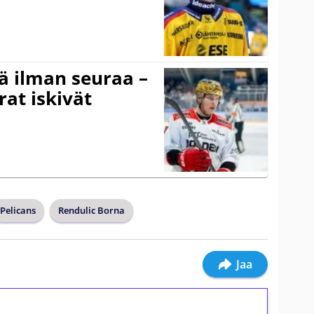
ä ilman seuraa –
at iskivät
Pelicans
Rendulic Borna
Jaa