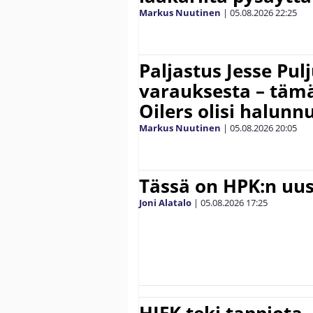
Markus Nuutinen
|
05.08.2026
22:25
Paljastus Jesse Pul
varauksesta – täm
Oilers olisi halunn
Markus Nuutinen
|
05.08.2026
20:05
Tässä on HPK:n uus
Joni Alatalo
|
05.08.2026
17:25
HIFK teki tappiota 