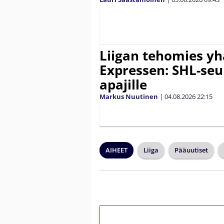
Liigan tehomies yh
Expressen: SHL-seur
apajille
Markus Nuutinen
|
04.08.2026
22:15
AIHEET
Liiga
Pääuutiset