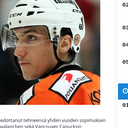
 tiedottanut tehneensä yhden vuoden sopimuksen
 Avalanchen sekä Vancouver Canucksin