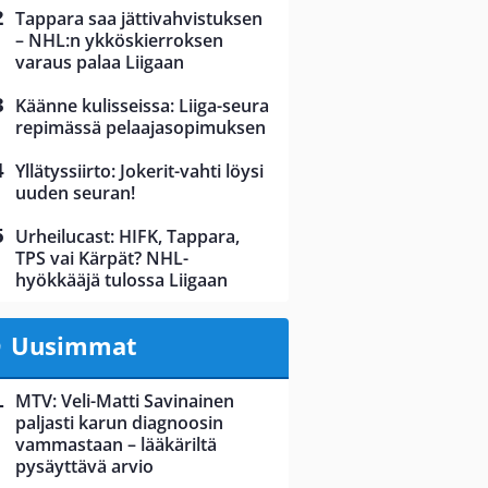
Tappara saa jättivahvistuksen
– NHL:n ykköskierroksen
varaus palaa Liigaan
Käänne kulisseissa: Liiga-seura
repimässä pelaajasopimuksen
Yllätyssiirto: Jokerit-vahti löysi
uuden seuran!
Urheilucast: HIFK, Tappara,
TPS vai Kärpät? NHL-
hyökkääjä tulossa Liigaan
Uusimmat
MTV: Veli-Matti Savinainen
paljasti karun diagnoosin
vammastaan – lääkäriltä
pysäyttävä arvio