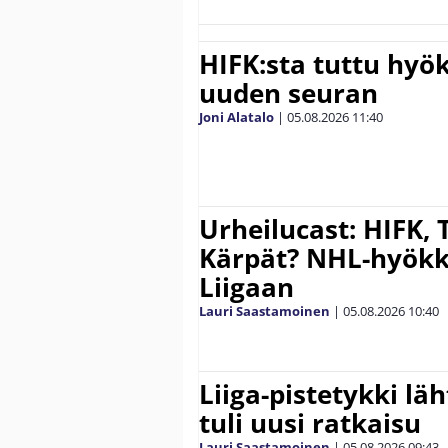
HIFK:sta tuttu hyök
uuden seuran
Joni Alatalo
|
05.08.2026
11:40
Urheilucast: HIFK, 
Kärpät? NHL-hyökk
Liigaan
Lauri Saastamoinen
|
05.08.2026
10:40
Liiga-pistetykki läh
tuli uusi ratkaisu
Lauri Saastamoinen
|
05.08.2026
09:43