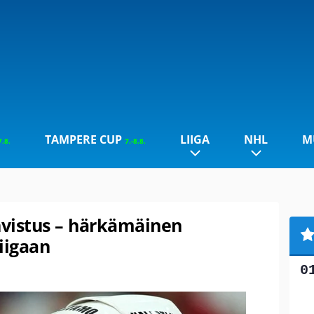
TAMPERE CUP
LIIGA
NHL
M
7.8.
7.-8.8.
hvistus – härkämäinen
iigaan