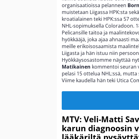
organisaatioissa pelanneen
Born
muistetaan Liigassa HPK:sta sekä 
kroatialainen teki HPK:ssa 57 ott
NHL-sopimuksella Coloradoon. 18
Pelicansille taitoa ja maalintekov
hyökkääjä, joka ajaa ahnaasti maa
meille erikoisosaamista maalint
Liigasta ja hän istuu niin perso
Hyökkäysosastomme näyttää nyt t
Matikainen
kommentoi seuran ve
pelasi 15 ottelua NHL:ssä, mutta
Viime kaudella hän teki Utica Co
MTV: Veli-Matti Sav
karun diagnoosin
lääkäriltä pysäyttä