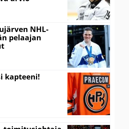
jujärven NHL-
än pelaajan
ut
i kapteeni!
– toimitusjohtaja