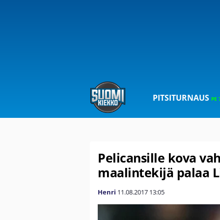
PITSITURNAUS
PE 
Pelicansille kova va
maalintekijä palaa L
Henri
11.08.2017
13:05