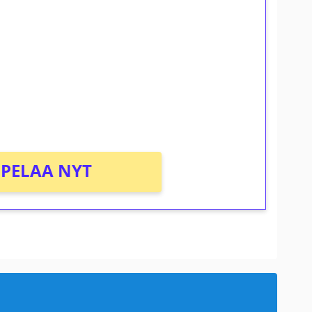
ilmaiskierroksia ilman
osta Tuohi 1000 -peliin (arvo 0,20€ per
PELAA NYT