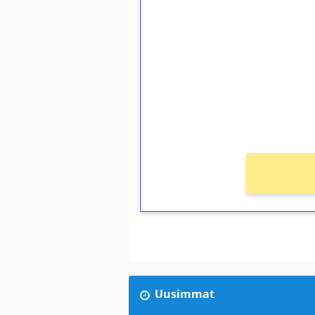
1€ = 10€ arvosta 
kierrätystä!
Talleta 1€
Saat heti 50 ilmaiskierr
kierros)!
Ei kierrätysvaatimusta!
Uusimmat