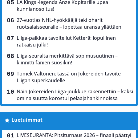
LA Kings -legenda Anze Kopitarille upea
kunnianosoitus!
27-vuotias NHL-hyökkääjä teki oharit
ruotsalaisseuralle – lopettaa uransa yllättäen
Liiga-paikkaa tavoitellut Ketterä: lopullinen
ratkaisu julki!
Liiga-seuralta merkittävä sopimusuutinen –
kiinnitti fanien suosikin!
Tomek Valtonen: tässä on Jokereiden tavoite
Liigan superkaudelle
Näin Jokereiden Liiga-joukkue rakennettiin – kaksi
ominaisuutta korostui pelaajahankinnoissa
Luetuimmat
LIVESEURANTA: Pitsiturnaus 2026 – finaali päättyi