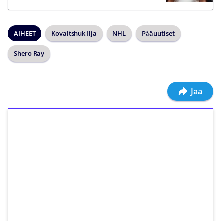
AIHEET
Kovaltshuk Ilja
NHL
Pääuutiset
Shero Ray
Jaa
1€ = 10€ arvosta
ilmaiskierroksia ilman
kierrätystä!
Talleta 1€
Saat heti 50 ilmaiskierrosta Tuohi 1000 -
peliin (arvo 0,20€ per kierros)!