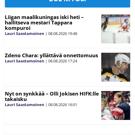
Liigan maalikuningas iski heti –
hallitseva mestari Tappara
kompuroi
Lauri Saastamoinen
|
08.08.2026
19:48
Zdeno Chara: yllättävä onnettomuus
Lauri Saastamoinen
|
08.08.2026
17:24
Nyt on synkkää – Olli Jokisen HIFK:lle
takaisku
Lauri Saastamoinen
|
08.08.2026
16:01