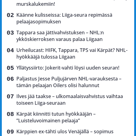
murskalukemiin!
Käänne kulisseissa: Liiga-seura repimässä
pelaajasopimuksen
Tappara saa jättivahvistuksen – NHL:n
ykköskierroksen varaus palaa Liigaan
Urheilucast: HIFK, Tappara, TPS vai Kärpät? NHL-
hyökkääjä tulossa Liigaan
Yllätyssiirto: Jokerit-vahti löysi uuden seuran!
Paljastus Jesse Puljujärven NHL-varauksesta –
tämän pelaajan Oilers olisi halunnut
Ilves jää taakse – ulkomaalaisvahvistus vaihtaa
toiseen Liiga-seuraan
Kärpät kiinnitti tutun hyökkääjän –
”Luisteluvoimainen pelaaja”
Kärppien ex-tähti ulos Venäjällä – sopimus