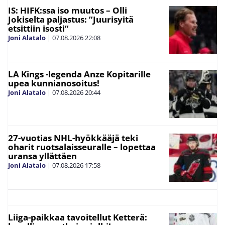
IS: HIFK:ssa iso muutos – Olli
Jokiselta paljastus: ”Juurisyitä
etsittiin isosti”
Joni Alatalo
|
07.08.2026
22:08
LA Kings -legenda Anze Kopitarille
upea kunnianosoitus!
Joni Alatalo
|
07.08.2026
20:44
27-vuotias NHL-hyökkääjä teki
oharit ruotsalaisseuralle – lopettaa
uransa yllättäen
Joni Alatalo
|
07.08.2026
17:58
Liiga-paikkaa tavoitellut Ketterä: