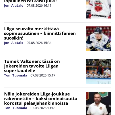
lopullinen ratkaisu julki!
Joni Alatalo
|
07.08.2026
16:11
Liiga-seuralta merkittävä
sopimusuutinen – kiinnitti fanien
suosikin!
Joni Alatalo
|
07.08.2026
15:34
Tomek Valtonen: tässä on
Jokereiden tavoite Liigan
superkaudelle
Toni Tuomala
|
07.08.2026
15:17
Näin Jokereiden Liiga-joukkue
rakennettiin – kaksi ominaisuutta
korostui pelaajahankinnoissa
Toni Tuomala
|
07.08.2026
13:18