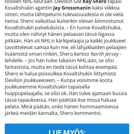
toiseen NHL-seuraan. Devilsin GM
Ray Shero
tapasi
Kovaltshukin agentin
Jay Grossmanin
kaksi viikkoa
sitten, mutta tähtipelurin tulevaisuudesta ei ole vielä
tietoa. Shero vaikuttaa kuitenkin olevan kiinnostunut
Kovaltshukin palveluksista. – En tunne Kovaltshukia,
mutta olen nähnyt hänen pelaavan tässä liigassa
pitkään. Hän oli NHL:n kärkipelaajia ja kaikki joukkueet
tavoittelevat samaa kuin me, eli lahjakkaiden pelaajien
lisäämistä oman rinkiin, Shero kertoo
North Jersey
-
lehdelle. – Jos hän tulee takaisin NHL:ään, se olisi
fantastista, mutta en tiedä tässä kohtaa enempää.
Shero ei halua poissulkea Kovaltshukin liittymistä
Devilsin joukkueeseen. – Kunpa voisimme koota
joukkueemme Kovaltshukin tapaisella
huippupelaajalla, se olisi ok. Hän tulee ajamaan bussia
tässä tapauksessa. Hän päättää itse missä haluaa
pelata. Minä päätän, onko hänen hommaamisessa
järkeä meidän kannalta, Shero kommentoi.
LUE MYÖS: