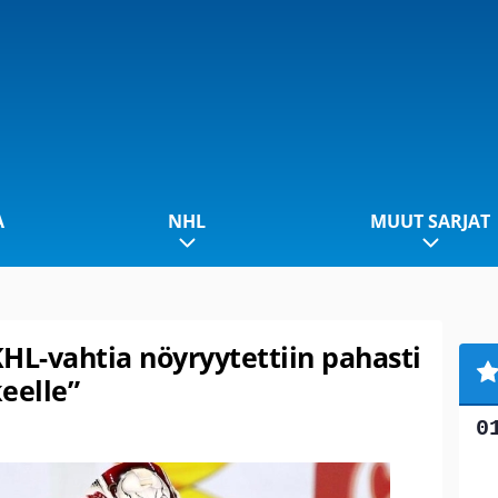
A
NHL
MUUT SARJAT
HL-vahtia nöyryytettiin pahasti
keelle”