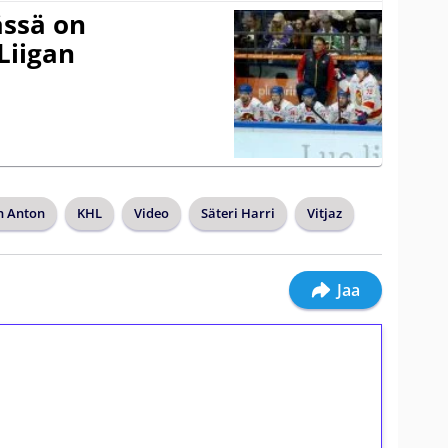
ässä on
Liigan
n Anton
KHL
Video
Säteri Harri
Vitjaz
Jaa
ilmaiskierroksia ilman