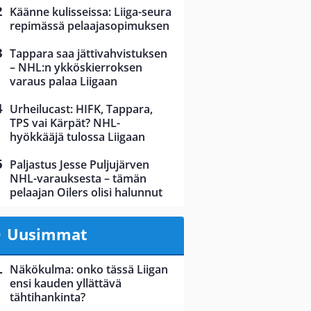
Käänne kulisseissa: Liiga-seura
repimässä pelaajasopimuksen
Tappara saa jättivahvistuksen
– NHL:n ykköskierroksen
varaus palaa Liigaan
Urheilucast: HIFK, Tappara,
TPS vai Kärpät? NHL-
hyökkääjä tulossa Liigaan
Paljastus Jesse Puljujärven
NHL-varauksesta – tämän
pelaajan Oilers olisi halunnut
Uusimmat
Näkökulma: onko tässä Liigan
ensi kauden yllättävä
tähtihankinta?