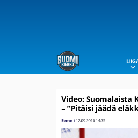
LIIG
Video: Suomalaista K
– ”Pitäisi jäädä eläk
Eemeli
12.09.2016
14:35