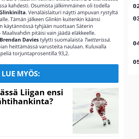
isassa kahdesti. Osumista jälkimmäinen oli todella
Glinkinilta
. Venäläislaituri näytti ampuvan rystyltä
le. Tämän jälkeen Glinkin kuitenkin käänsi
ekon käytännössä tyhjään nuottaan Säterin
 Maalivahdin pitäisi vain jäädä eläkkeelle.
Brendan Davies
tylytti suomalaista
Twitterissä
.
pian heittämässä varusteita naulaan. Kuluvalla
peliä torjuntaprosentilla 93,2.
LUE MYÖS:
ssä Liigan ensi
ähtihankinta?