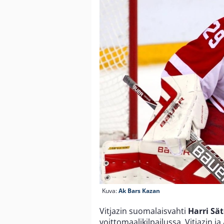
Kuva:
Ak Bars Kazan
Vitjazin suomalaisvahti
Harri Sät
voittomaalikilpailussa. Vitjazin j