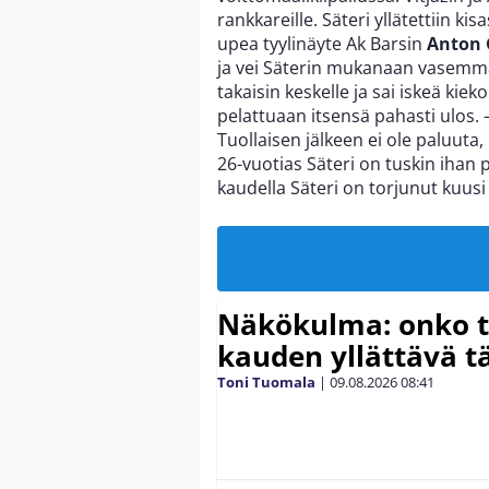
rankkareille. Säteri yllätettiin k
upea tyylinäyte Ak Barsin
Anton 
ja vei Säterin mukanaan vasemmal
takaisin keskelle ja sai iskeä ki
pelattuaan itsensä pahasti ulos. –
Tuollaisen jälkeen ei ole paluuta,
26-vuotias Säteri on tuskin ihan 
kaudella Säteri on torjunut kuusi 
Näkökulma: onko tä
kauden yllättävä t
Toni Tuomala
|
09.08.2026
08:41