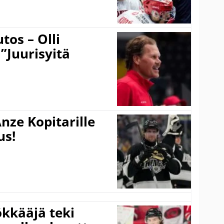
tos – Olli
 ”Juurisyitä
nze Kopitarille
us!
kkääjä teki