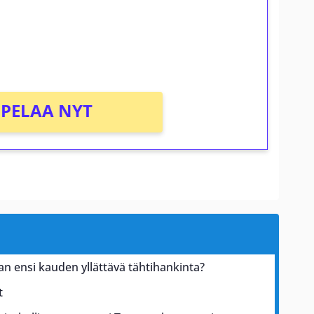
osta Tuohi 1000 -peliin (arvo 0,20€ per
PELAA NYT
n ensi kauden yllättävä tähtihankinta?
t