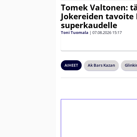
Tomek Valtonen: t
Jokereiden tavoite 
superkaudelle
Toni Tuomala
|
07.08.2026
15:17
AIHEET
Ak Bars Kazan
Glinki
1€ = 10€ arvosta 
kierrätystä!
Talleta 1€