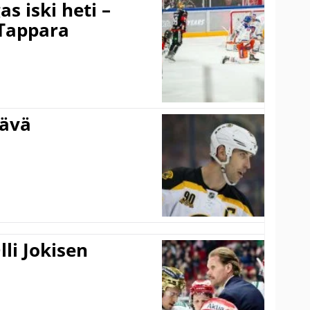
s iski heti –
 Tappara
tävä
li Jokisen