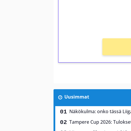
Saat heti 50 ilmaiskierr
kierros)!
Ei kierrätysvaatimusta!
Uusimmat
Näkökulma: onko tässä Liiga
Tampere Cup 2026: Tulokse