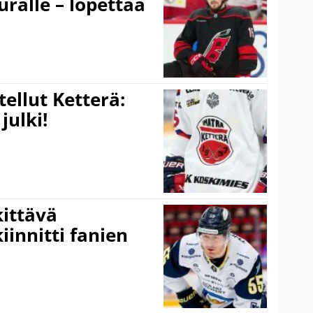
uralle – lopettaa
tellut Ketterä:
julki!
kittävä
innitti fanien