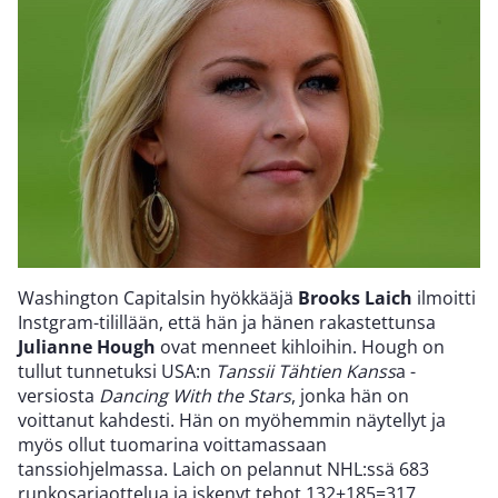
Washington Capitalsin hyökkääjä
Brooks Laich
ilmoitti
Instgram-tilillään, että hän ja hänen rakastettunsa
Julianne Hough
ovat menneet kihloihin. Hough on
tullut tunnetuksi USA:n
Tanssii Tähtien Kanss
a -
versiosta
Dancing With the Stars
, jonka hän on
voittanut kahdesti. Hän on myöhemmin näytellyt ja
myös ollut tuomarina voittamassaan
tanssiohjelmassa. Laich on pelannut NHL:ssä 683
runkosarjaottelua ja iskenyt tehot 132+185=317.