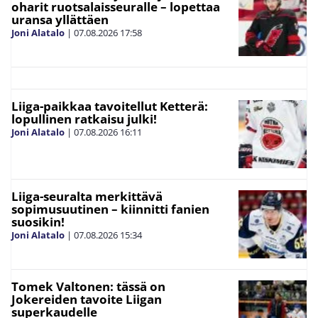
oharit ruotsalaisseuralle – lopettaa
uransa yllättäen
Joni Alatalo
|
07.08.2026
17:58
Liiga-paikkaa tavoitellut Ketterä:
lopullinen ratkaisu julki!
Joni Alatalo
|
07.08.2026
16:11
Liiga-seuralta merkittävä
sopimusuutinen – kiinnitti fanien
suosikin!
Joni Alatalo
|
07.08.2026
15:34
Tomek Valtonen: tässä on
Jokereiden tavoite Liigan
superkaudelle