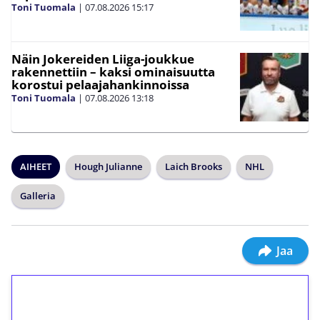
Toni Tuomala
|
07.08.2026
15:17
Näin Jokereiden Liiga-joukkue
rakennettiin – kaksi ominaisuutta
korostui pelaajahankinnoissa
Toni Tuomala
|
07.08.2026
13:18
AIHEET
Hough Julianne
Laich Brooks
NHL
Galleria
Jaa
1€ = 10€ arvosta