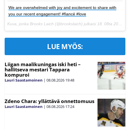
We are overwhelmed with joy and excitement to share with
you our recent engagement! #fiancé #love
Kuva, jonka Brooks Laich (@brookslaich) julkaisi
18. 08ta 2015 klo 7.47 PDT
LUE MYÖS:
Liigan maalikuningas iski heti –
hallitseva mestari Tappara
kompuroi
Lauri Saastamoinen
|
08.08.2026
19:48
Zdeno Chara: yllättävä onnettomuus
Lauri Saastamoinen
|
08.08.2026
17:24