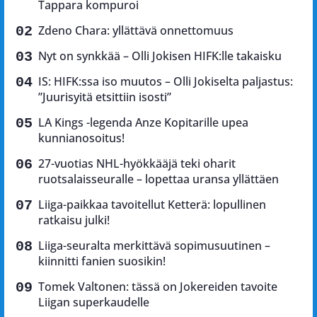
Tappara kompuroi
Zdeno Chara: yllättävä onnettomuus
Nyt on synkkää – Olli Jokisen HIFK:lle takaisku
IS: HIFK:ssa iso muutos – Olli Jokiselta paljastus:
”Juurisyitä etsittiin isosti”
LA Kings -legenda Anze Kopitarille upea
kunnianosoitus!
27-vuotias NHL-hyökkääjä teki oharit
ruotsalaisseuralle – lopettaa uransa yllättäen
Liiga-paikkaa tavoitellut Ketterä: lopullinen
ratkaisu julki!
Liiga-seuralta merkittävä sopimusuutinen –
kiinnitti fanien suosikin!
Tomek Valtonen: tässä on Jokereiden tavoite
Liigan superkaudelle