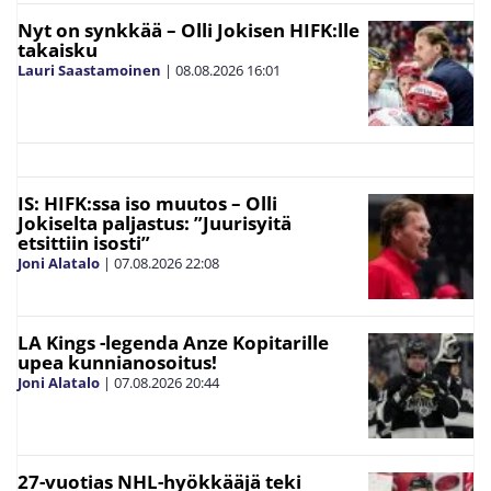
Nyt on synkkää – Olli Jokisen HIFK:lle
takaisku
Lauri Saastamoinen
|
08.08.2026
16:01
IS: HIFK:ssa iso muutos – Olli
Jokiselta paljastus: ”Juurisyitä
etsittiin isosti”
Joni Alatalo
|
07.08.2026
22:08
LA Kings -legenda Anze Kopitarille
upea kunnianosoitus!
Joni Alatalo
|
07.08.2026
20:44
27-vuotias NHL-hyökkääjä teki