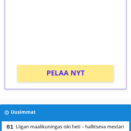
ilmaiskierroksia ilman
kierrätystä!
Talleta 1€
Saat heti 50 ilmaiskierrosta Tuohi 1000 -
peliin (arvo 0,20€ per kierros)!
Ei kierrätysvaatimusta!
PELAA NYT
Uusimmat
Liigan maalikuningas iski heti – hallitseva mestari