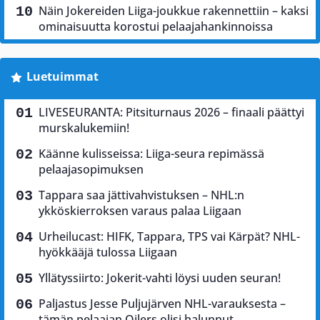
Näin Jokereiden Liiga-joukkue rakennettiin – kaksi
ominaisuutta korostui pelaajahankinnoissa
Luetuimmat
LIVESEURANTA: Pitsiturnaus 2026 – finaali päättyi
murskalukemiin!
Käänne kulisseissa: Liiga-seura repimässä
pelaajasopimuksen
Tappara saa jättivahvistuksen – NHL:n
ykköskierroksen varaus palaa Liigaan
Urheilucast: HIFK, Tappara, TPS vai Kärpät? NHL-
hyökkääjä tulossa Liigaan
Yllätyssiirto: Jokerit-vahti löysi uuden seuran!
Paljastus Jesse Puljujärven NHL-varauksesta –
tämän pelaajan Oilers olisi halunnut